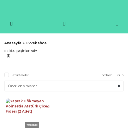
Anasayfa
Evvebahce
Fide Çeşitlerimiz
(1)
Stoktakiler
Toplam 1 ürün
TÜKENDİ