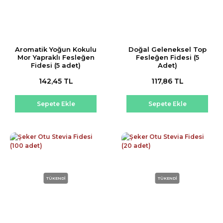
Aromatik Yoğun Kokulu
Doğal Geleneksel Top
Mor Yapraklı Fesleğen
Fesleğen Fidesi (5
Fidesi (5 adet)
Adet)
142,45 TL
117,86 TL
Sepete Ekle
Sepete Ekle
TÜKENDİ
TÜKENDİ