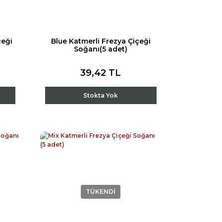
çeği
Blue Katmerli Frezya Çiçeği
Soğanı(5 adet)
39,42 TL
Stokta Yok
TÜKENDİ