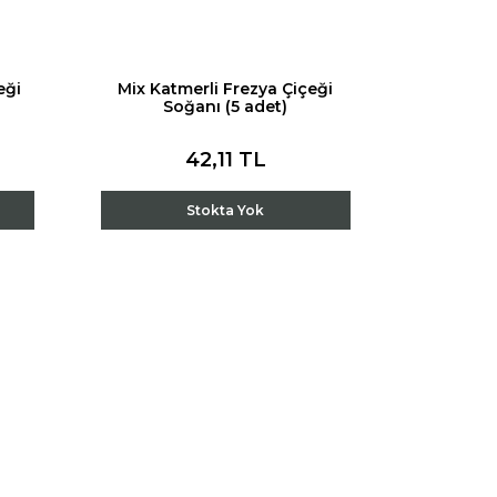
eği
Mix Katmerli Frezya Çiçeği
Soğanı (5 adet)
42,11 TL
Stokta Yok