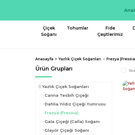
Anas
Çiçek
Tohumlar
Fide
D
Soğanı
Çeşitlerimiz
Anasayfa
Yazlık Çiçek Soğanları
Frezya (Fressia
Ürün Grupları
Sto
Yazlık Çiçek Soğanları
Canna Tesbih Çiçeği
Dahlia Yıldız Çiçeği Yumrusu
Frezya (Fressia)
Gala Çiçeği (Calla) Soğanı
Glayör Çiçeği Soğanı