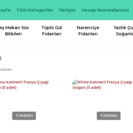
ayfa
Tüm Kategoriler
İletişim
Hesap Numaralarımız
ış Mekan Süs
Tüplü Gül
Narenciye
Yazlık Çi
Bitkileri
Fidanları
Fidanları
Soğanla
)
ktakiler
TÜKENDİ
TÜKENDİ