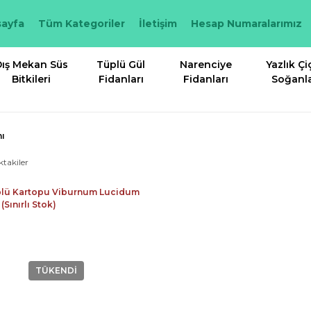
ayfa
Tüm Kategoriler
İletişim
Hesap Numaralarımız
ış Mekan Süs
Tüplü Gül
Narenciye
Yazlık Çi
Bitkileri
Fidanları
Fidanları
Soğanla
nı
ktakiler
TÜKENDİ