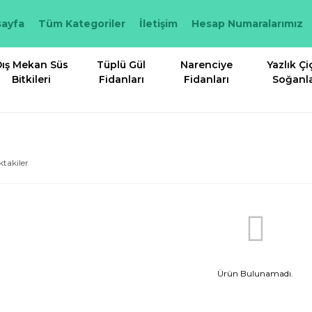
ayfa
Tüm Kategoriler
İletişim
Hesap Numaralarımız
ış Mekan Süs
Tüplü Gül
Narenciye
Yazlık Çi
Bitkileri
Fidanları
Fidanları
Soğanla
ktakiler
Ürün Bulunamadı.