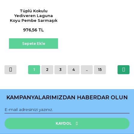
Tüplü Kokulu
Yediveren Laguna
Koyu Pembe Sarmaşık
Gül Fidanı
976,56 TL
Sepete Ekle
1
2
3
4
..
15
KAMPANYALARIMIZDAN HABERDAR OLUN
KAYDOL