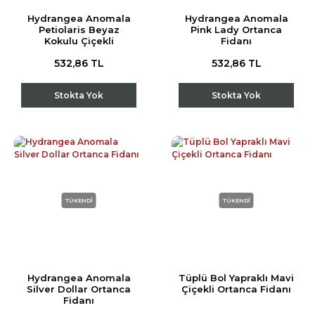
Hydrangea Anomala
Hydrangea Anomala
Petiolaris Beyaz
Pink Lady Ortanca
Kokulu Çiçekli
Fidanı
Sarmaşık Ortanca
532,86 TL
532,86 TL
Fidanı
Stokta Yok
Stokta Yok
TÜKENDİ
TÜKENDİ
Hydrangea Anomala
Tüplü Bol Yapraklı Mavi
Silver Dollar Ortanca
Çiçekli Ortanca Fidanı
Fidanı