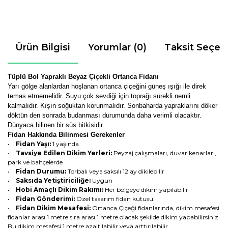
Ürün Bilgisi
Yorumlar (0)
Taksit Seçen
Tüplü Bol Yapraklı Beyaz Çiçekli Ortanca Fidanı
Yarı gölge alanlardan hoşlanan ortanca çiçeğini güneş ışığı ile direk
temas etmemelidir. Suyu çok sevdiği için toprağı sürekli nemli
kalmalıdır. Kışın soğuktan korunmalıdır. Sonbaharda yapraklarını döker
döktün den sonrada budanması durumunda daha verimli olacaktır.
Dünyaca bilinen bir süs bitkisidir.
Fidan Hakkında Bilinmesi Gerekenler
•
Fidan Yaşı:
1 yaşında
•
Tavsiye Edilen Dikim Yerleri:
Peyzaj çalışmaları, duvar kenarları,
park ve bahçelerde
•
Fidan Durumu:
Torbalı veya saksılı 12 ay dikilebilir
•
Saksıda Yetiştiriciliğe:
Uygun
•
Hobi Amaçlı Dikim Rakımı:
Her bölgeye dikim yapılabilir
•
Fidan Gönderimi:
Özel tasarım fidan kutusu.
•
Fidan Dikim Mesafesi:
Ortanca Çiçeği fidanlarında, dikim mesafesi
fidanlar arası 1 metre sıra arası 1 metre olacak şekilde dikim yapabilirsiniz.
Bu dikim mesafesi 1 metre azaltılabilir veya arttırılabilir.