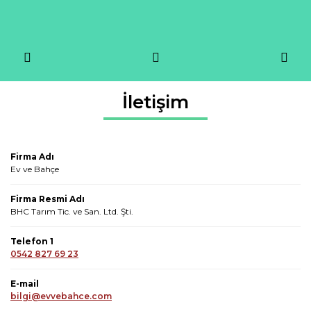
İletişim
Firma Adı
Ev ve Bahçe
Firma Resmi Adı
BHC Tarım Tic. ve San. Ltd. Şti.
Telefon 1
0542 827 69 23
E-mail
bilgi@evvebahce.com