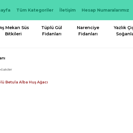
ayfa
Tüm Kategoriler
İletişim
Hesap Numaralarımız
ış Mekan Süs
Tüplü Gül
Narenciye
Yazlık Çi
Bitkileri
Fidanları
Fidanları
Soğanla
anı
ktakiler