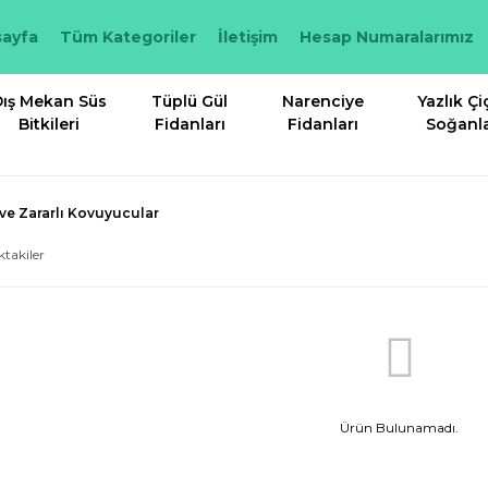
ayfa
Tüm Kategoriler
İletişim
Hesap Numaralarımız
ış Mekan Süs
Tüplü Gül
Narenciye
Yazlık Çi
Bitkileri
Fidanları
Fidanları
Soğanla
 ve Zararlı Kovuyucular
ktakiler
Ürün Bulunamadı.