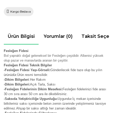
Kargo Bedava
Ürün Bilgisi
Yorumlar (0)
Taksit Seçen
Fesleğen Fidesi
Bol yapraklı doğal geleneksel bir Fesleğen çeşididir. Albenisi yüksek
olup pazar ve manavlarda aranan bir çeşittir.
Fesleğen Fidesi Teknik Bilgiler
-Fesleğen Fidesi Yaşı-Görseli:
Gönderilecek fide taze olup bu yılın
ürünüdür.Ürün resmi temsilidir.
-Dikim Bölgeleri
:Her Rakım
-Dikim Bölgeleri:
Açık Tarla, Saksı
-Fesleğen Fidelerinin Dikim Mesefesi:
Fesleğen fidelerinizi fide arası
30 cm sıra arası 50 cm ara ile dikebilirsiniz.
-Saksıda Yetiştiriciliğe Uygunluğu:
Uygundur.İç mekan içerisinde
bitkileriniz saksı içerisinde beton zemin üzerinde yetiştirmeniz tavsiye
edilmez.Ahşap bir saksı altlığı her zaman idealdir.