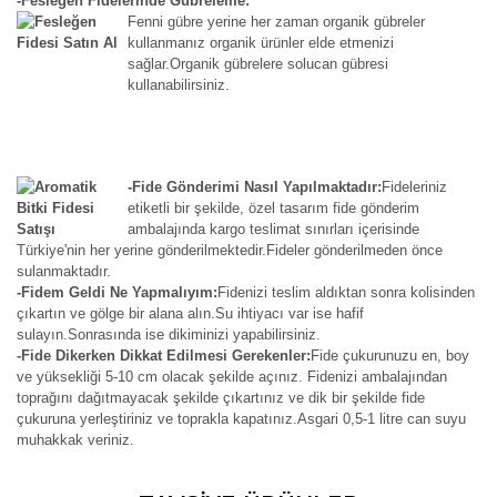
-Fesleğen Fidelerinde Gübreleme:
Fenni gübre yerine her zaman organik gübreler
kullanmanız organik ürünler elde etmenizi
sağlar.Organik gübrelere solucan gübresi
kullanabilirsiniz.
-Fide Gönderimi Nasıl Yapılmaktadır:
Fideleriniz
etiketli bir şekilde, özel tasarım fide gönderim
ambalajında kargo teslimat sınırları içerisinde
Türkiye'nin her yerine gönderilmektedir.Fideler gönderilmeden önce
sulanmaktadır.
-Fidem Geldi Ne Yapmalıyım:
Fidenizi teslim aldıktan sonra kolisinden
çıkartın ve gölge bir alana alın.Su ihtiyacı var ise hafif
sulayın.Sonrasında ise dikiminizi yapabilirsiniz.
-Fide Dikerken Dikkat Edilmesi Gerekenler:
Fide çukurunuzu en, boy
ve yüksekliği 5-10 cm olacak şekilde açınız. Fidenizi ambalajından
toprağını dağıtmayacak şekilde çıkartınız ve dik bir şekilde fide
çukuruna yerleştiriniz ve toprakla kapatınız.Asgari 0,5-1 litre can suyu
muhakkak veriniz.
Bu ürünün fiyat bilgisi, resim, ürün açıklamalarında ve diğer