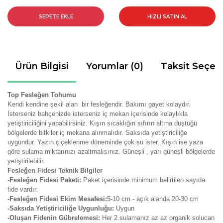
SEPETE EKLE
HIZLI SATIN AL
Ürün Bilgisi
Yorumlar (0)
Taksit Seçen
Top Fesleğen Tohumu
Kendi kendine şekil alan bir fesleğendir. Bakımı gayet kolaydır.
İsterseniz bahçenizde isterseniz iç mekan içerisinde kolaylıkla
yetiştiriciliğini yapabilirsiniz. Kışın sıcaklığın sıfırın altına düştüğü
bölgelerde bitkiler iç mekana alınmalıdır. Saksıda yetiştiriciliğe
uygundur. Yazın çiçeklenme döneminde çok su ister. Kışın ise yaza
göre sulama miktarınızı azaltmalısınız. Güneşli , yarı güneşli bölgelerde
yetiştirilebilir.
Fesleğen Fidesi Teknik Bilgiler
-Fesleğen Fidesi Paketi:
Paket içerisinde minimum belirtilen sayıda
fide vardır.
-Fesleğen Fidesi Ekim Mesafesi:
5-10 cm - açık alanda 20-30 cm
-Saksıda Yetiştiriciliğe Uygunluğu:
Uygun
-Oluşan Fidenin Gübrelemesi:
Her 2.sulamanız az az organik solucan