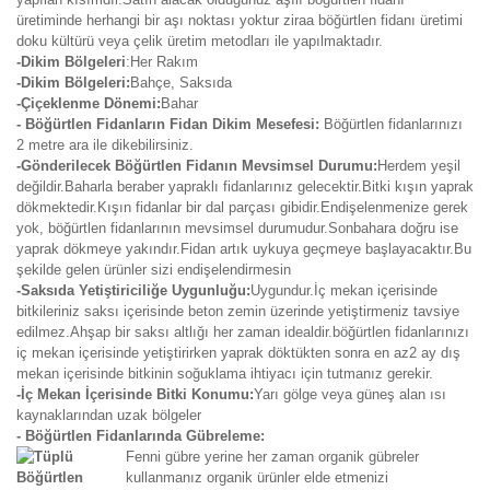
üretiminde herhangi bir aşı noktası yoktur ziraa böğürtlen fidanı üretimi
doku kültürü veya çelik üretim metodları ile yapılmaktadır.
-Dikim Bölgeleri
:Her Rakım
-Dikim Bölgeleri:
Bahçe, Saksıda
-Çiçeklenme Dönemi:
Bahar
- Böğürtlen Fidanların Fidan Dikim Mesefesi:
Böğürtlen fidanlarınızı
2 metre ara ile dikebilirsiniz.
-Gönderilecek Böğürtlen Fidanın Mevsimsel Durumu:
Herdem yeşil
değildir.Baharla beraber yapraklı fidanlarınız gelecektir.Bitki kışın yaprak
dökmektedir.Kışın fidanlar bir dal parçası gibidir.Endişelenmenize gerek
yok, böğürtlen fidanlarının mevsimsel durumudur.Sonbahara doğru ise
yaprak dökmeye yakındır.Fidan artık uykuya geçmeye başlayacaktır.Bu
şekilde gelen ürünler sizi endişelendirmesin
-Saksıda Yetiştiriciliğe Uygunluğu:
Uygundur.İç mekan içerisinde
bitkileriniz saksı içerisinde beton zemin üzerinde yetiştirmeniz tavsiye
edilmez.Ahşap bir saksı altlığı her zaman idealdir.böğürtlen fidanlarınızı
iç mekan içerisinde yetiştirirken yaprak döktükten sonra en az2 ay dış
mekan içerisinde bitkinin soğuklama ihtiyacı için tutmanız gerekir.
-İç Mekan İçerisinde Bitki Konumu:
Yarı gölge veya güneş alan ısı
kaynaklarından uzak bölgeler
- Böğürtlen Fidanlarında Gübreleme:
Fenni gübre yerine her zaman organik gübreler
kullanmanız organik ürünler elde etmenizi