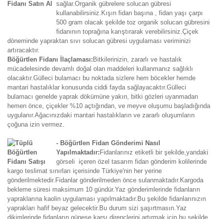
sağlar.Organik gübrelere solucan gübresi
kullanabilirsiniz.Kışın fidan başına , fidan yaşı çarpı
500 gram olacak şekilde toz organik solucan gübresini
fidanının toprağına karıştırarak verebilirsiniz.Çiçek
döneminde yapraktan sıvı solucan gübresi uygulaması veriminizi
artıracaktır.
Böğürtlen Fidanı İlaçlaması:
Bitkilerinizin, zararlı ve hastalık
mücadelesinde devamlı doğal olan maddeleri kullanmanız sağlıklı
olacaktır.Gülleci bulamacı bu noktada sizlere hem böcekler hemde
mantari hastalıklar konusunda ciddi fayda sağlayacaktır.Gülleci
bulamacı genelde yaprak dökümüne yakın, bitki gözleri uyanmadan
hemen önce, çiçekler %10 açtığından, ve meyve oluşumu başladığında
uygulanır.Ağacınızdaki mantari hastalıkların ve zararlı oluşumların
çoğuna izin vermez.
- Böğürtlen Fidan Gönderimi Nasıl
Yapılmaktadır:
Fidanlarınız etiketli bir şekilde,yandaki
görseli içeren özel tasarım fidan gönderim kolilerinde
kargo teslimat sınırları içerisinde Türkiye'nin her yerine
gönderilmektedir.Fidanlar gönderilmeden önce sulanmaktadır.Kargoda
bekleme süresi maksimum 10 gündür.Yaz gönderimlerinde fidanların
yapraklarına kaolin uygulaması yapılmaktadır.Bu şekilde fidanlarınızın
yaprakları hafif beyaz gelecektir.Bu durum sizi şaşırtmasın.Yaz
dikimlerinde fidanların güneşe karşı dirençlerini artırmak için bu şekilde