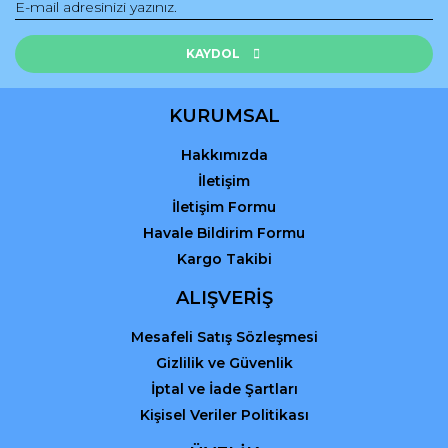
Ürün fiyatı diğer sitelerden daha pahalı.
Bu ürüne benzer farklı alternatifler olmalı.
KAYDOL
KURUMSAL
Hakkımızda
Gönder
İletişim
İletişim Formu
Havale Bildirim Formu
Kargo Takibi
ALIŞVERİŞ
Mesafeli Satış Sözleşmesi
Gizlilik ve Güvenlik
İptal ve İade Şartları
Kişisel Veriler Politikası