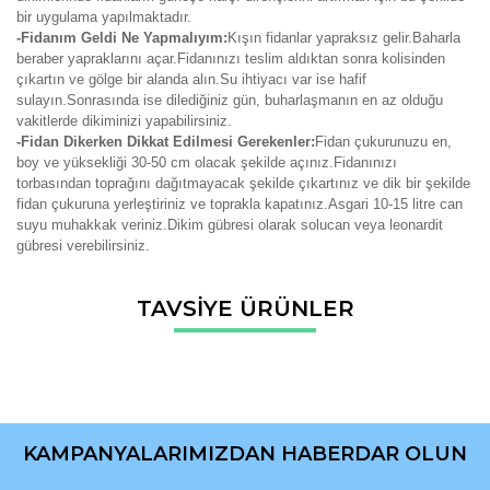
bir uygulama yapılmaktadır.
-Fidanım Geldi Ne Yapmalıyım:
Kışın fidanlar yapraksız gelir.Baharla
beraber yapraklarını açar.Fidanınızı teslim aldıktan sonra kolisinden
çıkartın ve gölge bir alanda alın.Su ihtiyacı var ise hafif
sulayın.Sonrasında ise dilediğiniz gün, buharlaşmanın en az olduğu
vakitlerde dikiminizi yapabilirsiniz.
-Fidan Dikerken Dikkat Edilmesi Gerekenler:
Fidan çukurunuzu en,
boy ve yüksekliği 30-50 cm olacak şekilde açınız.Fidanınızı
torbasından toprağını dağıtmayacak şekilde çıkartınız ve dik bir şekilde
fidan çukuruna yerleştiriniz ve toprakla kapatınız.Asgari 10-15 litre can
suyu muhakkak veriniz.Dikim gübresi olarak solucan veya leonardit
gübresi verebilirsiniz.
Bu ürünün fiyat bilgisi, resim, ürün açıklamalarında ve diğer
TAVSİYE ÜRÜNLER
konularda yetersiz gördüğünüz noktaları öneri formunu
Bu ürüne ilk yorumu siz yapın!
kullanarak tarafımıza iletebilirsiniz.
Görüş ve önerileriniz için teşekkür ederiz.
Yorum Yaz
Ürün resmi kalitesiz, bozuk veya görüntülenemiyor.
Ürün açıklamasında eksik bilgiler bulunuyor.
KAMPANYALARIMIZDAN HABERDAR OLUN
Ürün bilgilerinde hatalar bulunuyor.