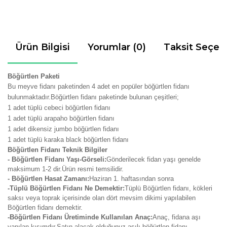
Ürün Bilgisi
Yorumlar (0)
Taksit Seçen
Böğürtlen Paketi
Bu meyve fidanı paketinden 4 adet en popüler böğürtlen fidanı
bulunmaktadır.Böğürtlen fidanı paketinde bulunan çeşitleri;
1 adet tüplü cebeci böğürtlen fidanı
1 adet
tüplü arapaho böğürtlen fidanı
1 adet dikensiz jumbo böğürtlen fidanı
1 adet
tüplü karaka black böğürtlen fidanı
Böğürtlen Fidanı Teknik Bilgiler
- Böğürtlen Fidanı Yaşı-Görseli:
Gönderilecek fidan yaşı genelde
maksimum 1-2 dir.Ürün resmi temsilidir.
- Böğürtlen Hasat Zamanı:
Haziran 1. haftasından sonra
-Tüplü Böğürtlen Fidanı Ne Demektir:
Tüplü Böğürtlen fidanı, kökleri
saksı veya toprak içerisinde olan dört mevsim dikimi yapılabilen
Böğürtlen fidanı demektir.
-Böğürtlen Fidanı Üretiminde Kullanılan Anaç:
Anaç, fidana aşı
yapılan kısımdır.Satın alacak olduğunuz aşılı böğürtlen fidanı