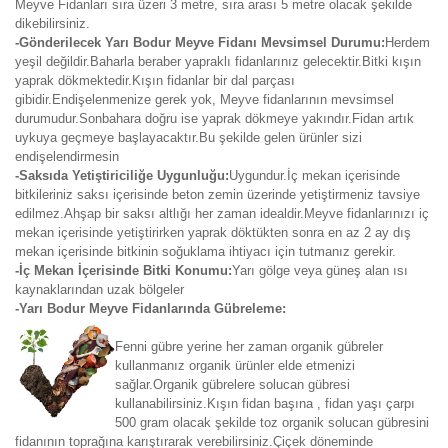
Meyve Fidanları sıra üzeri 3 metre, sıra arası 5 metre olacak şekilde
dikebilirsiniz.
-Gönderilecek Yarı Bodur Meyve Fidanı Mevsimsel Durumu:
Herdem
yeşil değildir.Baharla beraber yapraklı fidanlarınız gelecektir.Bitki kışın
yaprak dökmektedir.Kışın fidanlar bir dal parçası
gibidir.Endişelenmenize gerek yok, Meyve fidanlarının mevsimsel
durumudur.Sonbahara doğru ise yaprak dökmeye yakındır.Fidan artık
uykuya geçmeye başlayacaktır.Bu şekilde gelen ürünler sizi
endişelendirmesin
-Saksıda Yetiştiriciliğe Uygunluğu:
Uygundur.İç mekan içerisinde
bitkileriniz saksı içerisinde beton zemin üzerinde yetiştirmeniz tavsiye
edilmez.Ahşap bir saksı altlığı her zaman idealdir.Meyve fidanlarınızı iç
mekan içerisinde yetiştirirken yaprak döktükten sonra en az 2 ay dış
mekan içerisinde bitkinin soğuklama ihtiyacı için tutmanız gerekir.
-İç Mekan İçerisinde Bitki Konumu:
Yarı gölge veya güneş alan ısı
kaynaklarından uzak bölgeler
-Yarı Bodur Meyve Fidanlarında Gübreleme:
Fenni gübre yerine her zaman organik gübreler
kullanmanız organik ürünler elde etmenizi
sağlar.Organik gübrelere solucan gübresi
kullanabilirsiniz.Kışın fidan başına , fidan yaşı çarpı
500 gram olacak şekilde toz organik solucan gübresini
fidanının toprağına karıştırarak verebilirsiniz.Çiçek döneminde