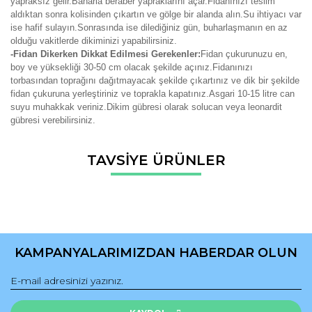
yapraksız gelir.Baharla beraber yapraklarını açar.Fidanınızı teslim
aldıktan sonra kolisinden çıkartın ve gölge bir alanda alın.Su ihtiyacı var
ise hafif sulayın.Sonrasında ise dilediğiniz gün, buharlaşmanın en az
olduğu vakitlerde dikiminizi yapabilirsiniz.
-Fidan Dikerken Dikkat Edilmesi Gerekenler:
Fidan çukurunuzu en,
boy ve yüksekliği 30-50 cm olacak şekilde açınız.Fidanınızı
torbasından toprağını dağıtmayacak şekilde çıkartınız ve dik bir şekilde
fidan çukuruna yerleştiriniz ve toprakla kapatınız.Asgari 10-15 litre can
suyu muhakkak veriniz.Dikim gübresi olarak solucan veya leonardit
gübresi verebilirsiniz.
Bu ürünün fiyat bilgisi, resim, ürün açıklamalarında ve diğer
TAVSİYE ÜRÜNLER
konularda yetersiz gördüğünüz noktaları öneri formunu
Bu ürüne ilk yorumu siz yapın!
kullanarak tarafımıza iletebilirsiniz.
Görüş ve önerileriniz için teşekkür ederiz.
Yorum Yaz
Ürün resmi kalitesiz, bozuk veya görüntülenemiyor.
Ürün açıklamasında eksik bilgiler bulunuyor.
KAMPANYALARIMIZDAN HABERDAR OLUN
Ürün bilgilerinde hatalar bulunuyor.
Ürün fiyatı diğer sitelerden daha pahalı.
Bu ürüne benzer farklı alternatifler olmalı.