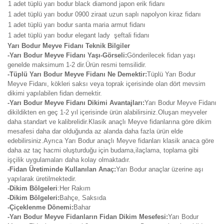
1 adet tüplü yarı bodur black diamond japon erik fidanı
1 adet tüplü yarı bodur 0900 ziraat uzun saplı napolyon kiraz fidanı
1 adet tüplü yarı bodur santa maria armut fidanı
1 adet tüplü yarı bodur elegant lady şeftali fidanı
Yarı Bodur Meyve Fidanı Teknik Bilgiler
-Yarı Bodur Meyve Fidanı Yaşı-Görseli:
Gönderilecek fidan yaşı
genelde maksimum 1-2 dir.Ürün resmi temsilidir.
-Tüplü Yarı Bodur Meyve Fidanı Ne Demektir:
Tüplü Yarı Bodur
Meyve Fidanı, kökleri saksı veya toprak içerisinde olan dört mevsim
dikimi yapılabilen fidan demektir.
-Yarı Bodur Meyve Fidanı Dikimi Avantajları:
Yarı Bodur Meyve Fidanı
dikildikten en geç 1-2 yıl içerisinde ürün alabilirsiniz.Oluşan meyveler
daha standart ve kalibrelidir.Klasik anaçlı Meyve fidanlarına göre dikim
mesafesi daha dar olduğunda az alanda daha fazla ürün elde
edebilirsiniz.Ayrıca Yarı Bodur anaçlı Meyve fidanları klasik anaca göre
daha az taç hacmi oluşturduğu için budama,ilaçlama, toplama gibi
işçilik uygulamaları daha kolay olmaktadır.
-Fidan Üretiminde Kullanılan Anaç:
Yarı Bodur anaçlar üzerine aşı
yapılarak üretilmektedir.
-Dikim Bölgeleri
:Her Rakım
-Dikim Bölgeleri:
Bahçe, Saksıda
-Çiçeklenme Dönemi:
Bahar
-Yarı Bodur Meyve Fidanların Fidan Dikim Mesefesi:
Yarı Bodur