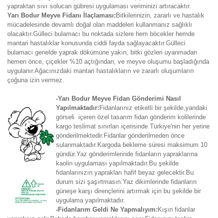
yapraktan sıvı solucan gübresi uygulaması veriminizi artıracaktır.
Yarı Bodur Meyve Fidanı İlaçlaması:
Bitkilerinizin, zararlı ve hastalık
mücadelesinde devamlı doğal olan maddeleri kullanmanız sağlıklı
olacaktır.Gülleci bulamacı bu noktada sizlere hem böcekler hemde
mantari hastalıklar konusunda ciddi fayda sağlayacaktır.Gülleci
bulamacı genelde yaprak dökümüne yakın, bitki gözleri uyanmadan
hemen önce, çiçekler %10 açtığından, ve meyve oluşumu başladığında
uygulanır.Ağacınızdaki mantari hastalıkların ve zararlı oluşumların
çoğuna izin vermez.
-Yarı Bodur Meyve Fidan Gönderimi Nasıl
Yapılmaktadır:
Fidanlarınız etiketli bir şekilde,yandaki
görseli içeren özel tasarım fidan gönderim kolilerinde
kargo teslimat sınırları içerisinde Türkiye'nin her yerine
gönderilmektedir.Fidanlar gönderilmeden önce
sulanmaktadır.Kargoda bekleme süresi maksimum 10
gündür.Yaz gönderimlerinde fidanların yapraklarına
kaolin uygulaması yapılmaktadır.Bu şekilde
fidanlarınızın yaprakları hafif beyaz gelecektir.Bu
durum sizi şaşırtmasın.Yaz dikimlerinde fidanların
güneşe karşı dirençlerini artırmak için bu şekilde bir
uygulama yapılmaktadır.
-Fidanlarım Geldi Ne Yapmalıyım:
Kışın fidanlar