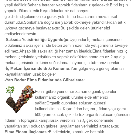
yeşil değildir.Baharla beraber yapraklı fidanlarınız gelecektir.Bitki kışın
yaprak dökmektedir.Kışın fidanlar bir dal parçası
gibidir.Endişelenmenize gerek yok, Elma fidanlarının mevsimsel
durumudur.Sonbahara doğru ise yaprak dökmeye yakındır.Fidan artık
uykuya geçmeye başlayacaktır.Bu şekilde gelen ürünler sizi
endişelendirmesin
-Saksıda Yetiştiriciliğe Uygunluğu:
Uygundur.İç mekan içerisinde
bitkileriniz saksı içerisinde beton zemin üzerinde yetiştirmeniz tavsiye
edilmez.Ahşap bir saksı altlığı her zaman idealdir.Elma fidanlarınızı iç
mekan içerisinde yetiştirirken yaprak döktükten sonra en az 2 ay dış
mekan içerisinde bitkinin soğuklama ihtiyacı için tutmanız gerekir.
-İç Mekan İçerisinde Bitki Konumu:
Yarı gölge veya güneş alan ısı
kaynaklarından uzak bölgeler
-Yarı Bodur Elma Fidanlarında Gübreleme:
Fenni gübre yerine her zaman organik gübreler
kullanmanız organik ürünler elde etmenizi
sağlar.Organik gübrelere solucan gübresi
kullanabilirsiniz.Kışın fidan başına , fidan yaşı çarpı
500 gram olacak şekilde toz organik solucan gübresini
fidanının toprağına karıştırarak verebilirsiniz.Çiçek döneminde
yapraktan sıvı solucan gübresi uygulaması veriminizi artıracaktır.
Elma Fidanı İlaçlaması:
Bitkilerinizin, zararlı ve hastalık