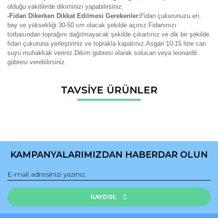
olduğu vakitlerde dikiminizi yapabilirsiniz.
-Fidan Dikerken Dikkat Edilmesi Gerekenler:
Fidan çukurunuzu en,
boy ve yüksekliği 30-50 cm olacak şekilde açınız.Fidanınızı
torbasından toprağını dağıtmayacak şekilde çıkartınız ve dik bir şekilde
fidan çukuruna yerleştiriniz ve toprakla kapatınız.Asgari 10-15 litre can
suyu muhakkak veriniz.Dikim gübresi olarak solucan veya leonardit
gübresi verebilirsiniz.
Bu ürünün fiyat bilgisi, resim, ürün açıklamalarında ve diğer
TAVSİYE ÜRÜNLER
konularda yetersiz gördüğünüz noktaları öneri formunu
Bu ürüne ilk yorumu siz yapın!
kullanarak tarafımıza iletebilirsiniz.
Görüş ve önerileriniz için teşekkür ederiz.
Yorum Yaz
Ürün resmi kalitesiz, bozuk veya görüntülenemiyor.
Ürün açıklamasında eksik bilgiler bulunuyor.
KAMPANYALARIMIZDAN HABERDAR OLUN
Ürün bilgilerinde hatalar bulunuyor.
Ürün fiyatı diğer sitelerden daha pahalı.
Bu ürüne benzer farklı alternatifler olmalı.
KAYDOL