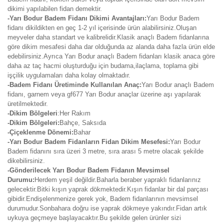
dikimi yapılabilen fidan demektir.
-Yarı Bodur Badem Fidanı Dikimi Avantajları:
Yarı Bodur Badem
fidanı dikildikten en geç 1-2 yıl içerisinde ürün alabilirsiniz.Oluşan
meyveler daha standart ve kalibrelidir.Klasik anaçlı Badem fidanlarına
göre dikim mesafesi daha dar olduğunda az alanda daha fazla ürün elde
edebilirsiniz.Ayrıca Yarı Bodur anaçlı Badem fidanları klasik anaca göre
daha az taç hacmi oluşturduğu için budama,ilaçlama, toplama gibi
işçilik uygulamaları daha kolay olmaktadır.
-Badem Fidanı Üretiminde Kullanılan Anaç:
Yarı Bodur anaçlı Badem
fidanı, garnem veya gf677 Yarı Bodur anaçlar üzerine aşı yapılarak
üretilmektedir.
-Dikim Bölgeleri
:Her Rakım
-Dikim Bölgeleri:
Bahçe, Saksıda
-Çiçeklenme Dönemi:
Bahar
-Yarı Bodur Badem Fidanların Fidan Dikim Mesefesi:
Yarı Bodur
Badem fidanını sıra üzeri 3 metre, sıra arası 5 metre olacak şekilde
dikebilirsiniz.
-Gönderilecek Yarı Bodur Badem Fidanın Mevsimsel
Durumu:
Herdem yeşil değildir.Baharla beraber yapraklı fidanlarınız
gelecektir.Bitki kışın yaprak dökmektedir.Kışın fidanlar bir dal parçası
gibidir.Endişelenmenize gerek yok, Badem fidanlarının mevsimsel
durumudur.Sonbahara doğru ise yaprak dökmeye yakındır.Fidan artık
uykuya geçmeye başlayacaktır.Bu şekilde gelen ürünler sizi