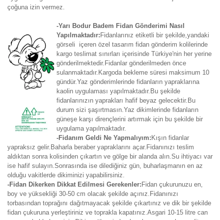
çoğuna izin vermez.
-Yarı Bodur Badem Fidan Gönderimi Nasıl
Yapılmaktadır:
Fidanlarınız etiketli bir şekilde,yandaki
görseli içeren özel tasarım fidan gönderim kolilerinde
kargo teslimat sınırları içerisinde Türkiye'nin her yerine
gönderilmektedir.Fidanlar gönderilmeden önce
sulanmaktadır.Kargoda bekleme süresi maksimum 10
gündür.Yaz gönderimlerinde fidanların yapraklarına
kaolin uygulaması yapılmaktadır.Bu şekilde
fidanlarınızın yaprakları hafif beyaz gelecektir.Bu
durum sizi şaşırtmasın.Yaz dikimlerinde fidanların
güneşe karşı dirençlerini artırmak için bu şekilde bir
uygulama yapılmaktadır.
-Fidanım Geldi Ne Yapmalıyım:
Kışın fidanlar
yapraksız gelir.Baharla beraber yapraklarını açar.Fidanınızı teslim
aldıktan sonra kolisinden çıkartın ve gölge bir alanda alın.Su ihtiyacı var
ise hafif sulayın.Sonrasında ise dilediğiniz gün, buharlaşmanın en az
olduğu vakitlerde dikiminizi yapabilirsiniz.
-Fidan Dikerken Dikkat Edilmesi Gerekenler:
Fidan çukurunuzu en,
boy ve yüksekliği 30-50 cm olacak şekilde açınız.Fidanınızı
torbasından toprağını dağıtmayacak şekilde çıkartınız ve dik bir şekilde
fidan çukuruna yerleştiriniz ve toprakla kapatınız.Asgari 10-15 litre can