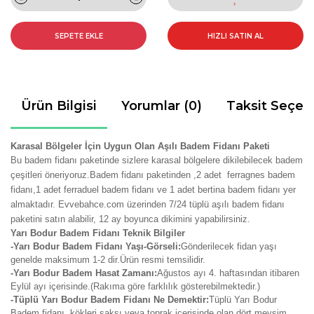
SEPETE EKLE
HIZLI SATIN AL
Ürün Bilgisi
Yorumlar (0)
Taksit Seçen
Karasal Bölgeler İçin Uygun Olan Aşılı Badem Fidanı Paketi
Bu badem fidanı paketinde sizlere karasal bölgelere dikilebilecek badem
çeşitleri öneriyoruz.Badem fidanı paketinden ,2 adet ferragnes badem
fidanı,1 adet ferraduel badem fidanı ve 1 adet bertina badem fidanı yer
almaktadır. Evvebahce.com üzerinden 7/24 tüplü aşılı badem fidanı
paketini satın alabilir, 12 ay boyunca dikimini yapabilirsiniz.
Yarı Bodur Badem Fidanı Teknik Bilgiler
-Yarı Bodur Badem Fidanı Yaşı-Görseli:
Gönderilecek fidan yaşı
genelde maksimum 1-2 dir.Ürün resmi temsilidir.
-Yarı Bodur Badem Hasat Zamanı:
Ağustos ayı 4. haftasından itibaren
Eylül ayı içerisinde.(Rakıma göre farklılık gösterebilmektedir.)
-Tüplü Yarı Bodur Badem Fidanı Ne Demektir:
Tüplü Yarı Bodur
Badem fidanı, kökleri saksı veya toprak içerisinde olan dört mevsim