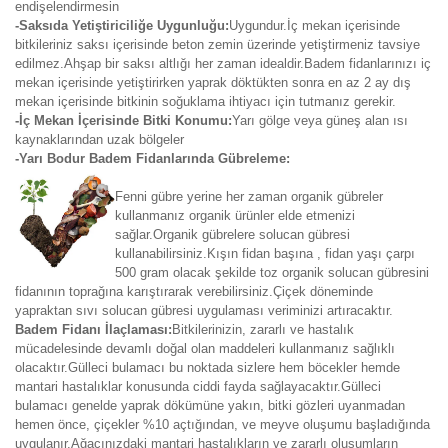
endişelendirmesin
-Saksıda Yetiştiriciliğe Uygunluğu:
Uygundur.İç mekan içerisinde
bitkileriniz saksı içerisinde beton zemin üzerinde yetiştirmeniz tavsiye
edilmez.Ahşap bir saksı altlığı her zaman idealdir.Badem fidanlarınızı iç
mekan içerisinde yetiştirirken yaprak döktükten sonra en az 2 ay dış
mekan içerisinde bitkinin soğuklama ihtiyacı için tutmanız gerekir.
-İç Mekan İçerisinde Bitki Konumu:
Yarı gölge veya güneş alan ısı
kaynaklarından uzak bölgeler
-Yarı Bodur Badem Fidanlarında Gübreleme:
Fenni gübre yerine her zaman organik gübreler
kullanmanız organik ürünler elde etmenizi
sağlar.Organik gübrelere solucan gübresi
kullanabilirsiniz.Kışın fidan başına , fidan yaşı çarpı
500 gram olacak şekilde toz organik solucan gübresini
fidanının toprağına karıştırarak verebilirsiniz.Çiçek döneminde
yapraktan sıvı solucan gübresi uygulaması veriminizi artıracaktır.
Badem Fidanı İlaçlaması:
Bitkilerinizin, zararlı ve hastalık
mücadelesinde devamlı doğal olan maddeleri kullanmanız sağlıklı
olacaktır.Gülleci bulamacı bu noktada sizlere hem böcekler hemde
mantari hastalıklar konusunda ciddi fayda sağlayacaktır.Gülleci
bulamacı genelde yaprak dökümüne yakın, bitki gözleri uyanmadan
hemen önce, çiçekler %10 açtığından, ve meyve oluşumu başladığında
uygulanır.Ağacınızdaki mantari hastalıkların ve zararlı oluşumların