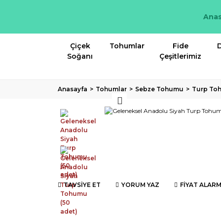
Anas
Çiçek
Tohumlar
Fide
D
Soğanı
Çeşitlerimiz
Anasayfa
Tohumlar
Sebze Tohumu
Turp To
TAVSİYE ET
YORUM YAZ
FİYAT ALARM