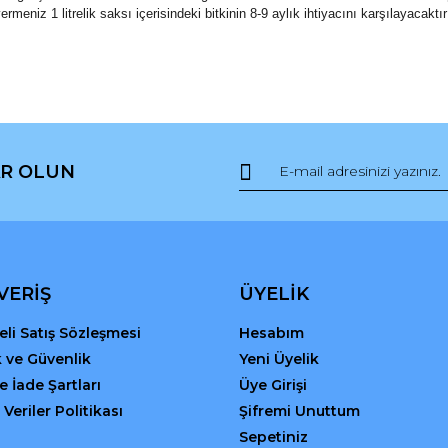
rmeniz 1 litrelik saksı içerisindeki bitkinin 8-9 aylık ihtiyacını karşılayacak
da ve diğer konularda yetersiz gördüğünüz noktaları öneri formunu kullana
Bu ürüne ilk yorumu siz yapın!
R OLUN
r.
Yorum Yaz
VERİŞ
ÜYELİK
li Satış Sözleşmesi
Hesabım
ik ve Güvenlik
Yeni Üyelik
ve İade Şartları
Üye Girişi
 Veriler Politikası
Şifremi Unuttum
Gönder
Sepetiniz