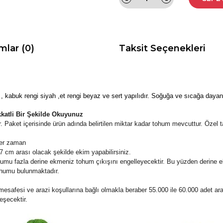
mlar (0)
Taksit Seçenekleri
i , kabuk rengi siyah ,et rengi beyaz ve sert yapılıdır. Soğuğa ve sıcağa dayanık
kkatli Bir Şekilde Okuyunuz
 Paket içerisinde ürün adında belirtilen miktar kadar tohum mevcuttur. Özel 
her zaman
 cm arası olacak şekilde ekim yapabilirsiniz.
umu fazla derine ekmeniz tohum çıkışını engelleyecektir. Bu yüzden derine e
ohumu bulunmaktadır.
esafesi ve arazi koşullarına bağlı olmakla beraber 55.000 ile 60.000 adet aras
eşecektir.