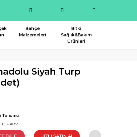
çek
Bahçe
Bitki
rı
Malzemeleri
Sağlık&Bakım
Ürünleri
nadolu Siyah Turp
det)
p Tohumu
0 TL + KDV
TE EKLE
HIZLI SATIN AL