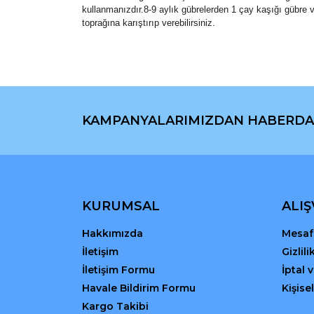
kullanmanızdır.8-9 aylık gübrelerden 1 çay kaşığı gübre ve
toprağına karıştırıp verebilirsiniz.
Bu ürünün fiyat bilgisi, resim, ürün açıklamaların
Görüş ve önerileriniz için teşekkür ederiz.
KAMPANYALARIMIZDAN HABERDA
Ürün resmi kalitesiz, bozuk veya görüntülenemiyo
Ürün açıklamasında eksik bilgiler bulunuyor.
Ürün bilgilerinde hatalar bulunuyor.
Ürün fiyatı diğer sitelerden daha pahalı.
Bu ürüne benzer farklı alternatifler olmalı.
KURUMSAL
ALIŞ
Hakkımızda
Mesafe
İletişim
Gizlil
İletişim Formu
İptal 
Havale Bildirim Formu
Kişisel
Kargo Takibi