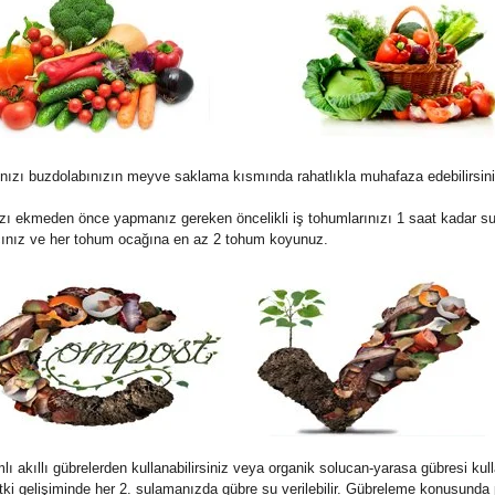
nızı buzdolabınızın meyve saklama kısmında rahatlıkla muhafaza edebilirsini
ı ekmeden önce yapmanız gereken öncelikli iş tohumlarınızı 1 saat kadar su 
 açınız ve her tohum ocağına en az 2 tohum koyunuz.
kıllı gübrelerden kullanabilirsiniz veya organik solucan-yarasa gübresi kullana
 Bitki gelişiminde her 2. sulamanızda gübre su verilebilir. Gübreleme konusunda