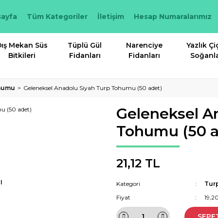
ayfa
Tüm Kategoriler
İletişim
Hesap Numaralarımız
ış Mekan Süs
Tüplü Gül
Narenciye
Yazlık Çi
Bitkileri
Fidanları
Fidanları
Soğanla
humu
Geleneksel Anadolu Siyah Turp Tohumu (50 adet)
Geleneksel A
Tohumu (50 a
21,12 TL
I
Kategori
Tur
Fiyat
19,2
SEPE