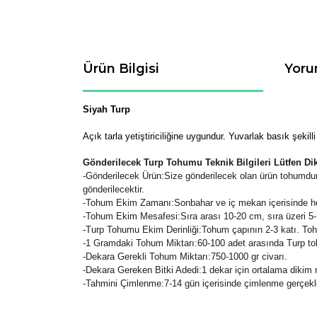
Ürün Bilgisi
Yoru
Siyah Turp
Açık tarla yetiştiriciliğine uygundur. Yuvarlak basık şekill
Gönderilecek Turp Tohumu Teknik Bilgileri Lütfen Di
-
Gönderilecek Ürün:Size gönderilecek olan ürün tohumdur.
gönderilecektir.
-Tohum Ekim Zamanı:Sonbahar ve iç mekan içerisinde 
-Tohum Ekim Mesafesi:Sıra arası 10-20 cm, sıra üzeri 5-7
-Turp Tohumu Ekim Derinliği:Tohum çapının 2-3 katı. Toh
-1 Gramdaki Tohum Miktarı:60-100 adet arasında Turp t
-Dekara Gerekli Tohum Miktarı:750-1000 gr civarı.
-Dekara Gereken Bitki Adedi:1 dekar için ortalama dikim m
-Tahmini Çimlenme:7-14 gün içerisinde çimlenme gerçekl