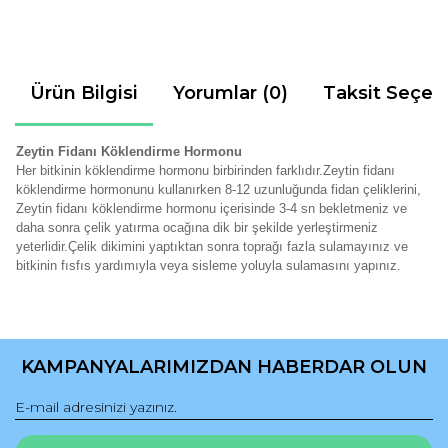
Ürün Bilgisi
Yorumlar (0)
Taksit Seçen
Zeytin Fidanı Köklendirme Hormonu
Her bitkinin köklendirme hormonu birbirinden farklıdır.Zeytin fidanı
köklendirme hormonunu kullanırken 8-12 uzunluğunda fidan çeliklerini,
Zeytin fidanı köklendirme hormonu içerisinde 3-4 sn bekletmeniz ve
daha sonra çelik yatırma ocağına dik bir şekilde yerleştirmeniz
yeterlidir.Çelik dikimini yaptıktan sonra toprağı fazla sulamayınız ve
bitkinin fısfıs yardımıyla veya sisleme yoluyla sulamasını yapınız.
Bu ürünün fiyat bilgisi, resim, ürün açıklamalarında ve diğer
konularda yetersiz gördüğünüz noktaları öneri formunu
Bu ürüne ilk yorumu siz yapın!
kullanarak tarafımıza iletebilirsiniz.
KAMPANYALARIMIZDAN HABERDAR OLUN
Görüş ve önerileriniz için teşekkür ederiz.
Yorum Yaz
Ürün resmi kalitesiz, bozuk veya görüntülenemiyor.