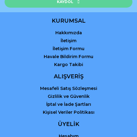
Ürün açıklamasında eksik bilgiler bulunuyor.
KAYDOL
Ürün bilgilerinde hatalar bulunuyor.
Ürün fiyatı diğer sitelerden daha pahalı.
KURUMSAL
Bu ürüne benzer farklı alternatifler olmalı.
Hakkımızda
İletişim
İletişim Formu
Havale Bildirim Formu
Kargo Takibi
Gönder
ALIŞVERİŞ
Mesafeli Satış Sözleşmesi
Gizlilik ve Güvenlik
İptal ve İade Şartları
Kişisel Veriler Politikası
ÜYELİK
Hesabım