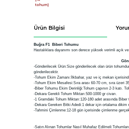
Ürün Bilgisi
Yoru
Buğra F1 Biberi Tohumu
Hastalıklara dayanımı son derece yüksek verimli açık ve ser
Gönd
-
Gönderilecek Ürün:Size gönderilecek olan ürün tohumdur.
gönderilecektir.
-Tohum Ekim Zamanı:İlkbahar, yaz ve iç mekan içerisin
-Tohum Ekim Mesafesi:Sıra arası 60-70 cm, sıra üzeri 35-
-Biber Tohumu Ekim Derinliği:Tohum çapının 2-3 katı. To
-Dekara Gerekli Tohum Miktarı:500-1000 gr civarı.
-1 Gramdaki Tohum Miktarı:120-180 adet arasında Biber
-Dekara Gereken Bitki Adedi:1 dekar için ortalama dikim m
-Tahmini Çimlenme:12-18 gün içerisinde çimlenme gerçek
-Satın Alınan Tohumlar Nasıl Muhafaz Edilmeli:Tohumları