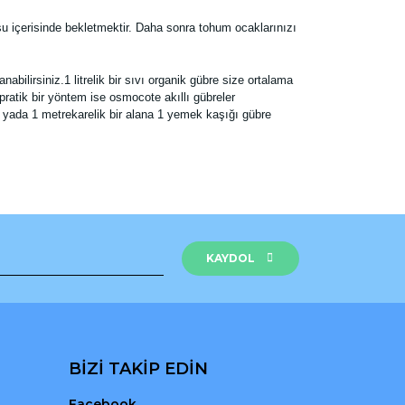
u içerisinde bekletmektir. Daha sonra tohum ocaklarınızı
bilirsiniz.1 litrelik bir sıvı organik gübre size ortalama
 pratik bir yöntem ise osmocote akıllı gübreler
tır yada 1 metrekarelik bir alana 1 yemek kaşığı gübre
rak tarafımıza iletebilirsiniz.
KAYDOL
BİZİ TAKİP EDİN
Facebook