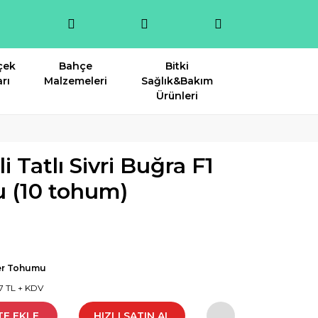
çek
Bahçe
Bitki
rı
Malzemeleri
Sağlık&Bakım
Ürünleri
 Tatlı Sivri Buğra F1
 (10 tohum)
er Tohumu
7 TL + KDV
TE EKLE
HIZLI SATIN AL