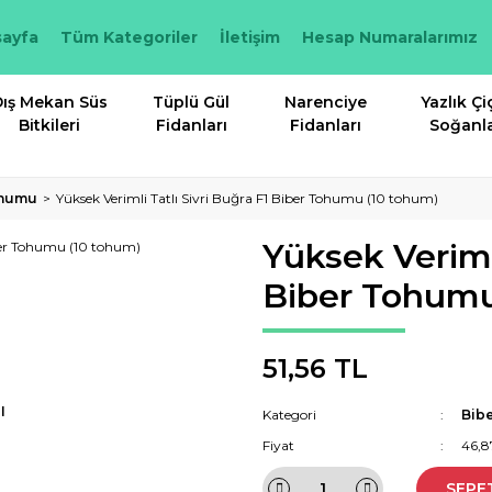
ayfa
Tüm Kategoriler
İletişim
Hesap Numaralarımız
ış Mekan Süs
Tüplü Gül
Narenciye
Yazlık Çi
Bitkileri
Fidanları
Fidanları
Soğanla
ohumu
Yüksek Verimli Tatlı Sivri Buğra F1 Biber Tohumu (10 tohum)
Yüksek Verimli
Biber Tohumu
51,56 TL
I
Kategori
Bib
Fiyat
46,8
SEPE