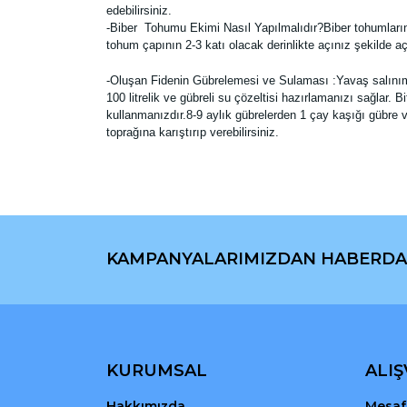
edebilirsiniz.
-Biber Tohumu Ekimi Nasıl Yapılmalıdır?Biber tohumların
tohum çapının 2-3 katı olacak derinlikte açınız şekilde
-Oluşan Fidenin Gübrelemesi ve Sulaması :Yavaş salınımlı a
100 litrelik ve gübreli su çözeltisi hazırlamanızı sağlar.
kullanmanızdır.8-9 aylık gübrelerden 1 çay kaşığı gübre ve
toprağına karıştırıp verebilirsiniz.
Bu ürünün fiyat bilgisi, resim, ürün açıklamaların
Görüş ve önerileriniz için teşekkür ederiz.
KAMPANYALARIMIZDAN HABERDA
Ürün resmi kalitesiz, bozuk veya görüntülenemiyo
Ürün açıklamasında eksik bilgiler bulunuyor.
Ürün bilgilerinde hatalar bulunuyor.
Ürün fiyatı diğer sitelerden daha pahalı.
Bu ürüne benzer farklı alternatifler olmalı.
KURUMSAL
ALIŞ
Hakkımızda
Mesafe