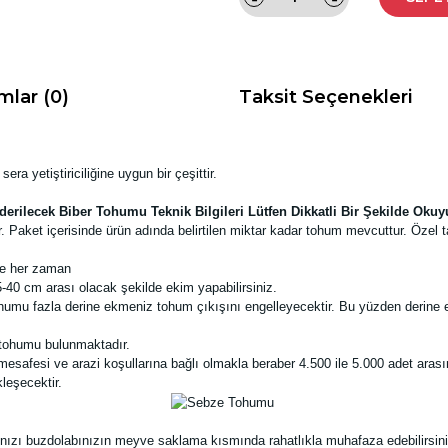
mlar (0)
Taksit Seçenekleri
a yetiştiriciliğine uygun bir çeşittir.
erilecek Biber Tohumu Teknik Bilgileri Lütfen Dikkatli Bir Şekilde Oku
 Paket içerisinde ürün adında belirtilen miktar kadar tohum mevcuttur. Özel 
de her zaman
40 cm arası olacak şekilde ekim yapabilirsiniz.
humu fazla derine ekmeniz tohum çıkışını engelleyecektir. Bu yüzden derine 
 tohumu bulunmaktadır.
esafesi ve arazi koşullarına bağlı olmakla beraber 4.500 ile 5.000 adet arasın
leşecektir.
nızı buzdolabınızın meyve saklama kısmında rahatlıkla muhafaza edebilirsini