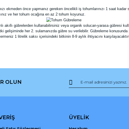
ızı ekmeden önce yapmanız gereken öncelikli iş tohumlarınızı 1 saat kadar s
 açınız ve her tohum ocağına en az 2 tohum koyunuz.
kıllı gübrelerden kullanabilirsiniz veya organik solucan-yarasa gübresi kullana
 Bitki gelişiminde her 2. sulamanızda gübre su verilebilir. Gübreleme konusunda
rmeniz 1 litrelik saksı içerisindeki bitkinin 8-9 aylık ihtiyacını karşılayacak
da ve diğer konularda yetersiz gördüğünüz noktaları öneri formunu kullana
Bu ürüne ilk yorumu siz yapın!
R OLUN
r.
Yorum Yaz
VERİŞ
ÜYELİK
li Satış Sözleşmesi
Hesabım