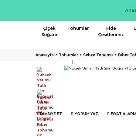
Anas
Çiçek
Tohumlar
Fide
D
Soğanı
Çeşitlerimiz
Anasayfa
Tohumlar
Sebze Tohumu
Biber T
TAVSİYE ET
YORUM YAZ
FİYAT ALARM