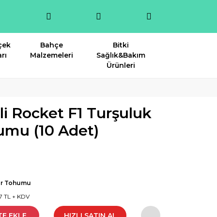
çek
Bahçe
Bitki
rı
Malzemeleri
Sağlık&Bakım
Ürünleri
i Rocket F1 Turşuluk
umu (10 Adet)
ar Tohumu
7 TL + KDV
TE EKLE
HIZLI SATIN AL