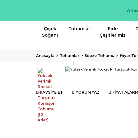
Anas
Çiçek
Tohumlar
Fide
D
Soğanı
Çeşitlerimiz
Anasayfa
Tohumlar
Sebze Tohumu
Hıyar T
TAVSİYE ET
YORUM YAZ
FİYAT ALARM