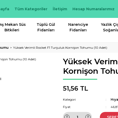
ayfa
Tüm Kategoriler
İletişim
Hesap Numaralarımız
ış Mekan Süs
Tüplü Gül
Narenciye
Yazlık Çi
Bitkileri
Fidanları
Fidanları
Soğanla
ohumu
Yüksek Verimli Rocket F1 Turşuluk Kornişon Tohumu (10 Adet)
Yüksek Veriml
Kornişon Toh
I
51,56 TL
Kategori
Hıy
Fiyat
46,8
SEPE