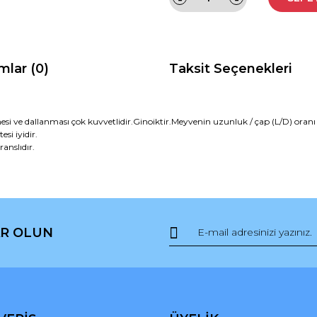
mlar (0)
Taksit Seçenekleri
i ve dallanması çok kuvvetlidir.Ginoiktir.Meyvenin uzunluk / çap (L/D) oranı 3,3:
si iyidir.
anslıdır.
da ve diğer konularda yetersiz gördüğünüz noktaları öneri formunu kullana
Bu ürüne ilk yorumu siz yapın!
R OLUN
r.
Yorum Yaz