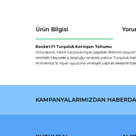
Ürün Bilgisi
Yoru
Rocket F1 Turşuluk Kornişon Tohumu
Orta sezon, hibrit turşuluk hıyar çeşididir.Bitkinin büyümes
renklidir.Meyvede iç boşluğu ve acılık yoktur.Turşuluk kalite
Antraknoz'a, hıyar uyuzuna ve köşeli yaprak lekesine toler
Bu ürünün fiyat bilgisi, resim, ürün açıklamaların
Görüş ve önerileriniz için teşekkür ederiz.
KAMPANYALARIMIZDAN HABERDA
Ürün resmi kalitesiz, bozuk veya görüntülenemiyo
Ürün açıklamasında eksik bilgiler bulunuyor.
Ürün bilgilerinde hatalar bulunuyor.
Ürün fiyatı diğer sitelerden daha pahalı.
Bu ürüne benzer farklı alternatifler olmalı.