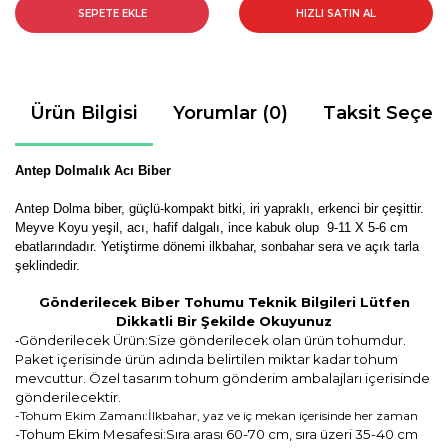
SEPETE EKLE
HIZLI SATIN AL
Ürün Bilgisi
Yorumlar (0)
Taksit Seçen
Antep Dolmalık Acı Biber
Antep Dolma biber, güçlü-
kompakt
bitki, iri yapraklı, erkenci bir çeşittir.
Meyve Koyu yeşil, acı, hafif dalgalı, ince kabuk olup 9-11 X 5-6 cm
ebatlarındadır. Yetiştirme dönemi ilkbahar, sonbahar sera ve açık tarla
şeklindedir.
Gönderilecek Biber Tohumu Teknik Bilgileri Lütfen
Dikkatli Bir Şekilde Okuyunuz
Gönderilecek Ürün:Size gönderilecek olan ürün tohumdur.
-
Paket içerisinde ürün adında belirtilen miktar kadar tohum
mevcuttur. Özel tasarım tohum gönderim ambalajları içerisinde
gönderilecektir.
-Tohum Ekim Zamanı:İlkbahar, yaz ve iç mekan içerisinde her zaman
-Tohum Ekim Mesafesi:Sıra arası 60-70 cm, sıra üzeri 35-40 cm