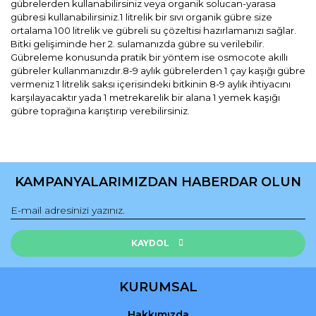
gübrelerden kullanabilirsiniz veya organik solucan-yarasa
gübresi kullanabilirsiniz.1 litrelik bir sıvı organik gübre size
ortalama 100 litrelik ve gübreli su çözeltisi hazırlamanızı sağlar.
Bitki gelişiminde her 2. sulamanızda gübre su verilebilir.
Gübreleme konusunda pratik bir yöntem ise osmocote akıllı
gübreler kullanmanızdır.8-9 aylık gübrelerden 1 çay kaşığı gübre
vermeniz 1 litrelik saksı içerisindeki bitkinin 8-9 aylık ihtiyacını
karşılayacaktır yada 1 metrekarelik bir alana 1 yemek kaşığı
gübre toprağına karıştırıp verebilirsiniz.
Bu ürünün fiyat bilgisi, resim, ürün açıklamalarında ve diğer
konularda yetersiz gördüğünüz noktaları öneri formunu
Bu ürüne ilk yorumu siz yapın!
kullanarak tarafımıza iletebilirsiniz.
KAMPANYALARIMIZDAN HABERDAR OLUN
Görüş ve önerileriniz için teşekkür ederiz.
Yorum Yaz
Ürün resmi kalitesiz, bozuk veya görüntülenemiyor.
Ürün açıklamasında eksik bilgiler bulunuyor.
KAYDOL
Ürün bilgilerinde hatalar bulunuyor.
Ürün fiyatı diğer sitelerden daha pahalı.
KURUMSAL
Bu ürüne benzer farklı alternatifler olmalı.
Hakkımızda