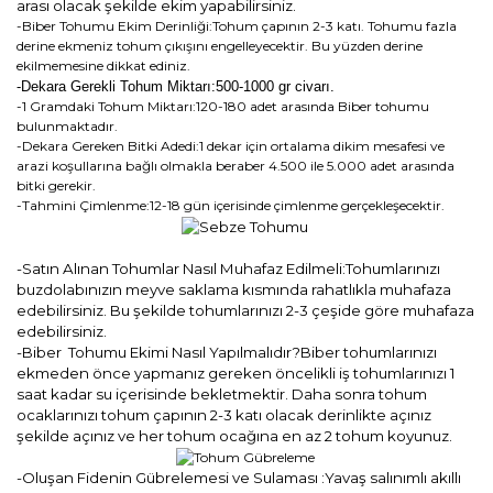
arası olacak şekilde ekim yapabilirsiniz.
-Biber Tohumu Ekim Derinliği:Tohum çapının 2-3 katı. Tohumu fazla
derine ekmeniz tohum çıkışını engelleyecektir. Bu yüzden derine
ekilmemesine dikkat ediniz.
-Dekara Gerekli Tohum Miktarı:500-1000 gr civarı.
-1 Gramdaki Tohum Miktarı:120-180 adet arasında Biber tohumu
bulunmaktadır.
-Dekara Gereken Bitki Adedi:1 dekar için ortalama dikim mesafesi ve
arazi koşullarına bağlı olmakla beraber 4.500 ile 5.000 adet arasında
bitki gerekir.
-Tahmini Çimlenme:12-18 gün içerisinde çimlenme gerçekleşecektir.
-Satın Alınan Tohumlar Nasıl Muhafaz Edilmeli:Tohumlarınızı
buzdolabınızın meyve saklama kısmında rahatlıkla muhafaza
edebilirsiniz. Bu şekilde tohumlarınızı 2-3 çeşide göre muhafaza
edebilirsiniz.
-Biber Tohumu Ekimi Nasıl Yapılmalıdır?Biber tohumlarınızı
ekmeden önce yapmanız gereken öncelikli iş tohumlarınızı 1
saat kadar su içerisinde bekletmektir. Daha sonra tohum
ocaklarınızı tohum çapının 2-3 katı olacak derinlikte açınız
şekilde açınız ve her tohum ocağına en az 2 tohum koyunuz.
-Oluşan Fidenin Gübrelemesi ve Sulaması :Yavaş salınımlı akıllı