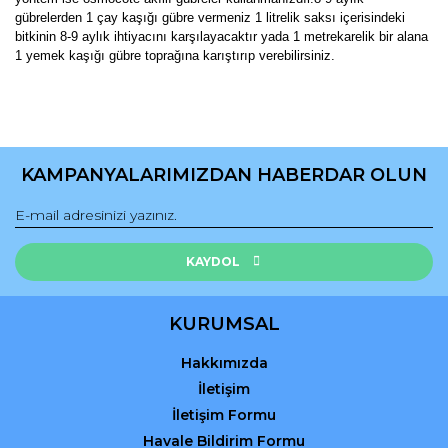
gübrelerden 1 çay kaşığı gübre vermeniz 1 litrelik saksı içerisindeki
bitkinin 8-9 aylık ihtiyacını karşılayacaktır yada 1 metrekarelik bir alana
1 yemek kaşığı gübre toprağına karıştırıp verebilirsiniz.
Bu ürünün fiyat bilgisi, resim, ürün açıklamalarında ve diğer
konularda yetersiz gördüğünüz noktaları öneri formunu
Bu ürüne ilk yorumu siz yapın!
kullanarak tarafımıza iletebilirsiniz.
KAMPANYALARIMIZDAN HABERDAR OLUN
Görüş ve önerileriniz için teşekkür ederiz.
Yorum Yaz
Ürün resmi kalitesiz, bozuk veya görüntülenemiyor.
Ürün açıklamasında eksik bilgiler bulunuyor.
KAYDOL
Ürün bilgilerinde hatalar bulunuyor.
Ürün fiyatı diğer sitelerden daha pahalı.
KURUMSAL
Bu ürüne benzer farklı alternatifler olmalı.
Hakkımızda
İletişim
İletişim Formu
Havale Bildirim Formu