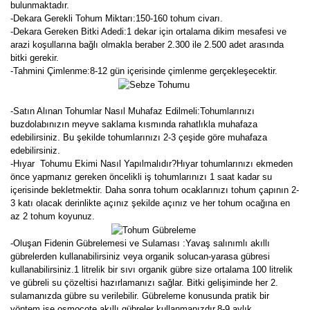
bulunmaktadır.
-Dekara Gerekli Tohum Miktarı:150-160 tohum civarı.
-Dekara Gereken Bitki Adedi:1 dekar için ortalama dikim mesafesi ve
arazi koşullarına bağlı olmakla beraber 2.300 ile 2.500 adet arasında
bitki gerekir.
-Tahmini Çimlenme:8-12 gün içerisinde çimlenme gerçekleşecektir.
-Satın Alınan Tohumlar Nasıl Muhafaz Edilmeli:Tohumlarınızı
buzdolabınızın meyve saklama kısmında rahatlıkla muhafaza
edebilirsiniz. Bu şekilde tohumlarınızı 2-3 çeşide göre muhafaza
edebilirsiniz.
-Hıyar Tohumu Ekimi Nasıl Yapılmalıdır?Hıyar tohumlarınızı ekmeden
önce yapmanız gereken öncelikli iş tohumlarınızı 1 saat kadar su
içerisinde bekletmektir. Daha sonra tohum ocaklarınızı tohum çapının 2-
3 katı olacak derinlikte açınız şekilde açınız ve her tohum ocağına en
az 2 tohum koyunuz.
-Oluşan Fidenin Gübrelemesi ve Sulaması :Yavaş salınımlı akıllı
gübrelerden kullanabilirsiniz veya organik solucan-yarasa gübresi
kullanabilirsiniz.1 litrelik bir sıvı organik gübre size ortalama 100 litrelik
ve gübreli su çözeltisi hazırlamanızı sağlar. Bitki gelişiminde her 2.
sulamanızda gübre su verilebilir. Gübreleme konusunda pratik bir
yöntem ise osmocote akıllı gübreler kullanmanızdır.8-9 aylık