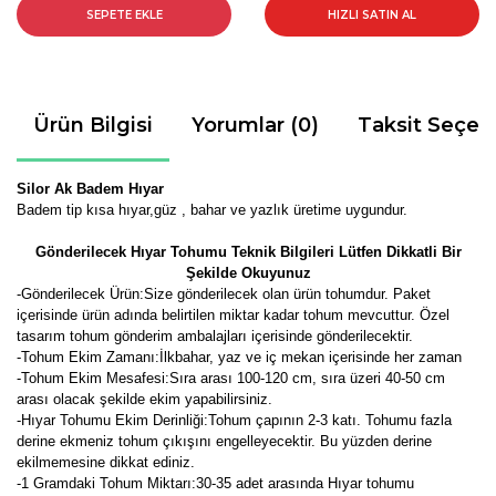
SEPETE EKLE
HIZLI SATIN AL
Ürün Bilgisi
Yorumlar (0)
Taksit Seçen
Silor Ak Badem Hıyar
Badem tip kısa hıyar,güz , bahar ve yazlık üretime uygundur.
Gönderilecek Hıyar Tohumu Teknik Bilgileri Lütfen Dikkatli Bir
Şekilde Okuyunuz
-Gönderilecek Ürün:Size gönderilecek olan ürün tohumdur. Paket
içerisinde ürün adında belirtilen miktar kadar tohum mevcuttur. Özel
tasarım tohum gönderim ambalajları içerisinde gönderilecektir.
-Tohum Ekim Zamanı:İlkbahar, yaz ve iç mekan içerisinde her zaman
-Tohum Ekim Mesafesi:Sıra arası 100-120 cm, sıra üzeri 40-50 cm
arası olacak şekilde ekim yapabilirsiniz.
-Hıyar Tohumu Ekim Derinliği:Tohum çapının 2-3 katı. Tohumu fazla
derine ekmeniz tohum çıkışını engelleyecektir. Bu yüzden derine
ekilmemesine dikkat ediniz.
-1 Gramdaki Tohum Miktarı:30-35 adet arasında Hıyar tohumu