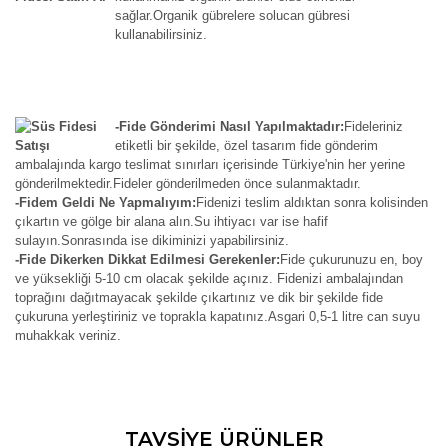
sağlar.Organik gübrelere solucan gübresi
kullanabilirsiniz.
-Fide Gönderimi Nasıl Yapılmaktadır:
Fideleriniz
etiketli bir şekilde, özel tasarım fide gönderim
ambalajında kargo teslimat sınırları içerisinde Türkiye'nin her yerine
gönderilmektedir.Fideler gönderilmeden önce sulanmaktadır.
-Fidem Geldi Ne Yapmalıyım:
Fidenizi teslim aldıktan sonra kolisinden
çıkartın ve gölge bir alana alın.Su ihtiyacı var ise hafif
sulayın.Sonrasında ise dikiminizi yapabilirsiniz.
-Fide Dikerken Dikkat Edilmesi Gerekenler:
Fide çukurunuzu en, boy
ve yüksekliği 5-10 cm olacak şekilde açınız. Fidenizi ambalajından
toprağını dağıtmayacak şekilde çıkartınız ve dik bir şekilde fide
çukuruna yerleştiriniz ve toprakla kapatınız.Asgari 0,5-1 litre can suyu
muhakkak veriniz.
Bu ürünün fiyat bilgisi, resim, ürün açıklamalarında ve diğer
TAVSİYE ÜRÜNLER