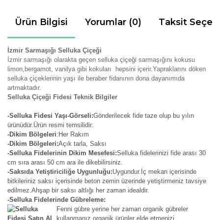
Ürün Bilgisi
Yorumlar (0)
Taksit Seçen
İzmir Sarmaşığı Selluka Çiçeği
İzmir sarmaşığı olarakta geçen selluka çiçeği sarmaşığını kokusu
limon,bergamot, vanilya gibi kokuları hepsini içerir.Yapraklarını döken
selluka çiçeklerinin yaşı ile beraber fidanının dona dayanımıda
artmaktadır.
Selluka Çiçeği Fidesi Teknik Bilgiler
-Selluka Fidesi Yaşı-Görseli:
Gönderilecek fide taze olup bu yılın
ürünüdür.Ürün resmi temsilidir.
-Dikim Bölgeleri
:Her Rakım
-Dikim Bölgeleri:
Açık tarla, Saksı
-Selluka Fidelerinin Dikim Mesefesi:
Selluka fidelerinizi fide arası 30
cm sıra arası 50 cm ara ile dikebilirsiniz.
-Saksıda Yetiştiriciliğe Uygunluğu:
Uygundur.İç mekan içerisinde
bitkileriniz saksı içerisinde beton zemin üzerinde yetiştirmeniz tavsiye
edilmez.Ahşap bir saksı altlığı her zaman idealdir.
-Selluka Fidelerinde Gübreleme:
Fenni gübre yerine her zaman organik gübreler
kullanmanız organik ürünler elde etmenizi