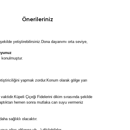
Önerileriniz
şekilde yetiştirebilirsiniz.Dona dayanımı orta seviye,
kuyunuz
ı konulmuştur.
tiştiriciliğini yapmak zordur.Konum olarak gölge yarı
aktidir.Küpeli Çiçeği Fidelerini dikim sırasında şekilde
ni yaptıktan hemen sonra mutlaka can suyu vermeniz
ha sağlıklı olacaktır.
 veya ağaç altlarına vb…) dikilebilirler.