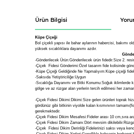
Ürün Bilgisi
Yoru
Küpe Çiçeği
Bol çiçekli yapısı ile bahar aylarının habercisi, bakımı o
yüksek sıcaklıklara dayanımı azdır.
Gönder
-
Gönderilecek Ürün:Gönderilecek ürün fidedir.Size 2. resim
-Çiçek Fidesi Gönderimi:Özel tasarım fide kolisinde gön
-Küpe Çiçeği Geldiğinde Ne Yapmalıyım:Küpe çiçeği fidele
-Saksıda Yetiştiriciliğe:Uygun
-Sıcaklığa Dayanımı ve Bitki Konumu:Soğuk iklimlerde kışın
gölge ve az rüzgar alan yerlerin tercih edilmesi her zaman
-Çiçek Fidesi Dikimi:
Dikimi:Size gelen ürünleri toprak hiz
gördünüz gibi bitkinin viyolde kalan kısmınının tamamı(fi
gerekmektedir.
-Çiçek Fidesi Dikim Mesafesi:Fideler arası 10 cm,sıra ara
-Çiçek Fidesi Dikim Zamanı:Dört mevsim dikilebilir.Rüzg
-Çiçek Fidesi Dikim Derinliği:Fidelerinizi saksı veya kendi
-Çiçek Fidesi Dikim Yerleri:Genellikle bahçenin herhangi bir y