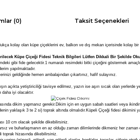
mlar (0)
Taksit Seçenekleri
ldukça kolay olan küpe çiçeklerini ev, balkon ve dış mekan içerisinde kolay bir 
ilecek Küpe Çiçeği Fidesi Teknik Bilgileri Lütfen Dikkali Bir Şekilde O
deki gibi fide gelecektir.
1 numaralı resimdeki bitki çiçeğini göstermek amaçl
derim yapılmaktadır.
rinizi geldiğinde hemen ambalajından çıkartınız, hafif sulayınız.
 açıkta yetiştiriciliği tavisye edilmez, yazın ise aşırı sıcak olan yerlerde ye
 daha iyi olacaktır.
asında dikim yapmanız gerekir.Dikim için en uygun sabah saatleri veya ikindir v
denin yaklaşık 3 te 2 si) toprak altında olmalıdır.Küpeli Çiçeği fidesi dikimi
sı 10 cm olacak şekilde dikebilirsiniz.
arsız ve buharlaşmanın en az olduğu zaman dilimlerinde dikmeniz her zaman da
 toprak hizasında dikebilirsiniz.
erine (güneşli, gölgeli, yarı gölgeli alanlar, bordürler, teraslar, çitlerin etrafı