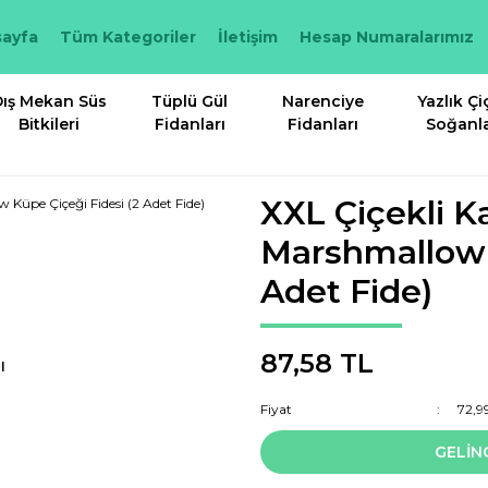
ayfa
Tüm Kategoriler
İletişim
Hesap Numaralarımız
ış Mekan Süs
Tüplü Gül
Narenciye
Yazlık Çi
Bitkileri
Fidanları
Fidanları
Soğanla
XXL Çiçekli K
Marshmallow 
Adet Fide)
87,58 TL
I
Fiyat
72,9
GELİN