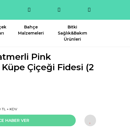
çek
Bahçe
Bitki
rı
Malzemeleri
Sağlık&Bakım
Ürünleri
atmerli Pink
Küpe Çiçeği Fidesi (2
9 TL + KDV
CE HABER VER