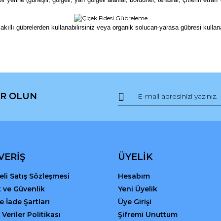
llı gübrelerden kullanabilirsiniz veya organik solucan-yarasa gübresi kullanabil
da ve diğer konularda yetersiz gördüğünüz noktaları öneri formunu kullana
Bu ürüne ilk yorumu siz yapın!
R OLUN
r.
Yorum Yaz
VERİŞ
ÜYELİK
li Satış Sözleşmesi
Hesabım
ik ve Güvenlik
Yeni Üyelik
ve İade Şartları
Üye Girişi
 Veriler Politikası
Şifremi Unuttum
Gönder