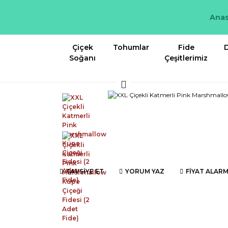
Anas
Çiçek
Tohumlar
Fide
D
Soğanı
Çeşitlerimiz
TAVSİYE ET
YORUM YAZ
FİYAT ALARM