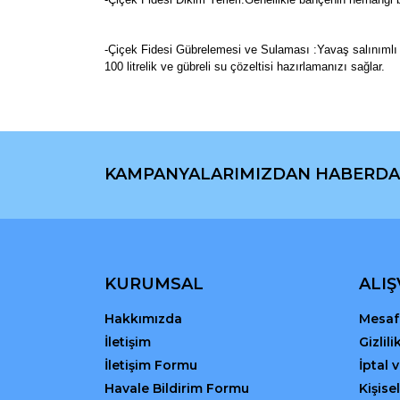
-Çiçek Fidesi Gübrelemesi ve Sulaması :Yavaş salınımlı akı
100 litrelik ve gübreli su çözeltisi hazırlamanızı sağlar.
Bu ürünün fiyat bilgisi, resim, ürün açıklamaların
Görüş ve önerileriniz için teşekkür ederiz.
KAMPANYALARIMIZDAN HABERDA
Ürün resmi kalitesiz, bozuk veya görüntülenemiyo
Ürün açıklamasında eksik bilgiler bulunuyor.
Ürün bilgilerinde hatalar bulunuyor.
Ürün fiyatı diğer sitelerden daha pahalı.
Bu ürüne benzer farklı alternatifler olmalı.
KURUMSAL
ALIŞ
Hakkımızda
Mesafe
İletişim
Gizlil
İletişim Formu
İptal 
Havale Bildirim Formu
Kişisel