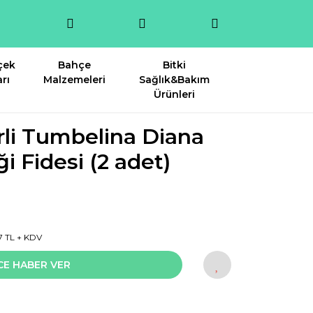
çek
Bahçe
Bitki
rı
Malzemeleri
Sağlık&Bakım
Ürünleri
li Tumbelina Diana
i Fidesi (2 adet)
7 TL + KDV
CE HABER VER