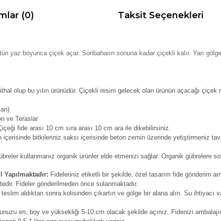
mlar (0)
Taksit Seçenekleri
tün yaz boyunca çiçek açar. Sonbaharın sonuna kadar çiçekli kalır. Yarı göl
ithal olup bu yılın ürünüdür. Çiçekli resim gelecek olan ürünün açacağı çiçek 
kan)
on ve Teraslar
çeği fide arası 10 cm sıra arası 10 cm ara ile dikebilirsiniz.
içerisinde bitkileriniz saksı içerisinde beton zemin üzerinde yetiştirmeniz tav
reler kullanmanız organik ürünler elde etmenizi sağlar. Organik gübrelere solu
l Yapılmaktadır:
Fideleriniz etiketli bir şekilde, özel tasarım fide gönderim am
tedir. Fideler gönderilmeden önce sulanmaktadır.
 teslim aldıktan sonra kolisinden çıkartın ve gölge bir alana alın. Su ihtiyacı v
unuzu en, boy ve yüksekliği 5-10 cm olacak şekilde açınız. Fidenizi ambalajın