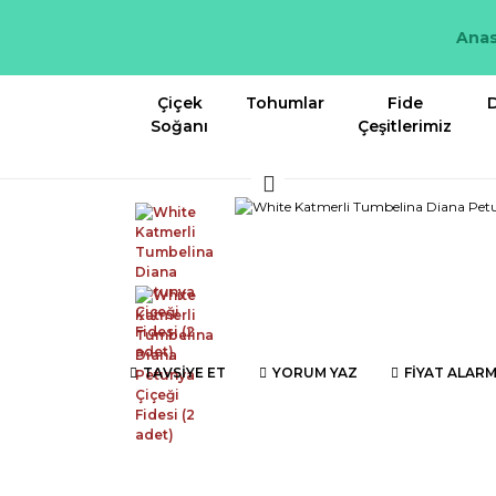
Anas
Çiçek
Tohumlar
Fide
D
Soğanı
Çeşitlerimiz
TAVSİYE ET
YORUM YAZ
FİYAT ALARM