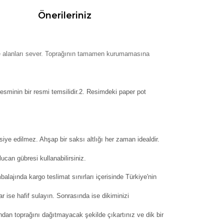
Önerileriniz
ge alanları sever. Toprağının tamamen kurumamasına
resminin bir resmi temsilidir.2. Resimdeki paper pot
siye edilmez. Ahşap bir saksı altlığı her zaman idealdir.
can gübresi kullanabilirsiniz.
balajında kargo teslimat sınırları içerisinde Türkiye'nin
ar ise hafif sulayın. Sonrasında ise dikiminizi
dan toprağını dağıtmayacak şekilde çıkartınız ve dik bir