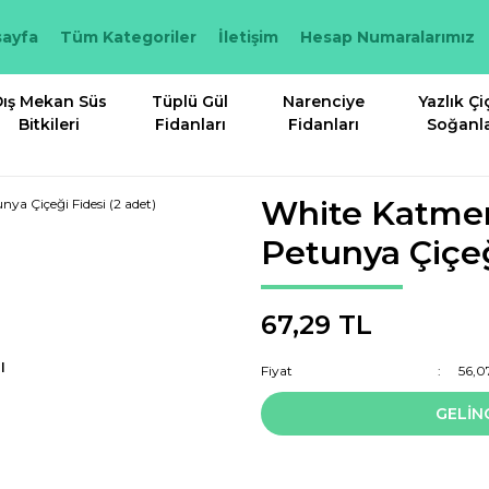
ayfa
Tüm Kategoriler
İletişim
Hesap Numaralarımız
ış Mekan Süs
Tüplü Gül
Narenciye
Yazlık Çi
Bitkileri
Fidanları
Fidanları
Soğanla
White Katmer
Petunya Çiçeğ
67,29 TL
I
Fiyat
56,0
GELİN