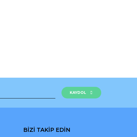
rak tarafımıza iletebilirsiniz.
KAYDOL
BİZİ TAKİP EDİN