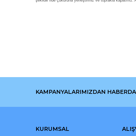
şekilde fide çukuruna yerleştiriniz ve toprakla kapatınız.
Bu ürünün fiyat bilgisi, resim, ürün açıklamaların
Görüş ve önerileriniz için teşekkür ederiz.
Ürün resmi kalitesiz, bozuk veya görüntülenemiyo
Ürün açıklamasında eksik bilgiler bulunuyor.
Ürün bilgilerinde hatalar bulunuyor.
Ürün fiyatı diğer sitelerden daha pahalı.
Bu ürüne benzer farklı alternatifler olmalı.
KAMPANYALARIMIZDAN HABERDA
KURUMSAL
ALIŞ