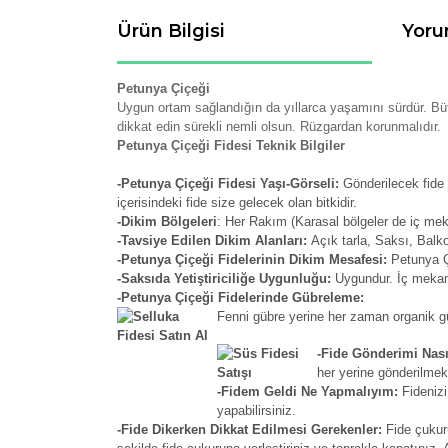
Ürün Bilgisi
Yoru
Petunya Çiçeği
Uygun ortam sağlandığın da yıllarca yaşamını sürdür. Bü
dikkat edin sürekli nemli olsun. Rüzgardan korunmalıdır.
Petunya Çiçeği Fidesi Teknik Bilgiler
-Petunya Çiçeği Fidesi Yaşı-Görseli:
Gönderilecek fide 
içerisindeki fide size gelecek olan bitkidir.
-Dikim Bölgeleri
: Her Rakım (Karasal bölgeler de iç me
-Tavsiye Edilen Dikim Alanları:
Açık tarla, Saksı, Balk
-Petunya Çiçeği Fidelerinin Dikim Mesafesi:
Petunya Çi
-Saksıda Yetiştiriciliğe Uygunluğu:
Uygundur. İç mekan 
-Petunya Çiçeği Fidelerinde Gübreleme:
Fenni gübre yerine her zaman organik güb
-Fide Gönderimi Nası
her yerine gönderilmek
-Fidem Geldi Ne Yapmalıyım:
Fidenizi
yapabilirsiniz.
-Fide Dikerken Dikkat Edilmesi Gerekenler:
Fide çukur