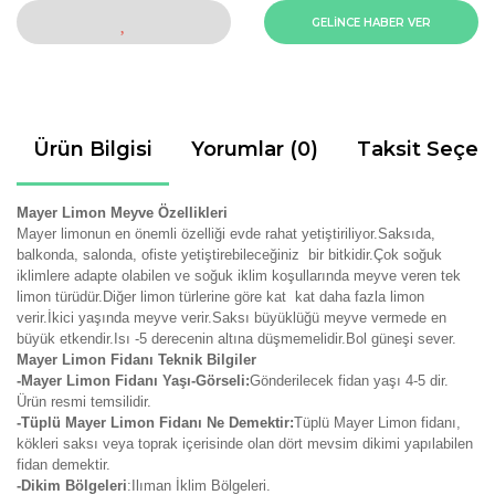
GELİNCE HABER VER
Ürün Bilgisi
Yorumlar (0)
Taksit Seçen
Mayer Limon Meyve Özellikleri
Mayer limonun en önemli özelliği evde rahat yetiştiriliyor.Saksıda,
balkonda, salonda, ofiste yetiştirebileceğiniz bir bitkidir.Çok soğuk
iklimlere adapte olabilen ve soğuk iklim koşullarında meyve veren tek
limon türüdür.Diğer limon türlerine göre kat kat daha fazla limon
verir.İkici yaşında meyve verir.Saksı büyüklüğü meyve vermede en
büyük etkendir.Isı -5 derecenin altına düşmemelidir.Bol güneşi sever.
Mayer Limon Fidanı Teknik Bilgiler
-Mayer Limon Fidanı Yaşı-Görseli:
Gönderilecek fidan yaşı 4-5 dir.
Ürün resmi temsilidir.
-Tüplü Mayer Limon Fidanı Ne Demektir:
Tüplü Mayer Limon fidanı,
kökleri saksı veya toprak içerisinde olan dört mevsim dikimi yapılabilen
fidan demektir.
-Dikim Bölgeleri
:Ilıman İklim Bölgeleri.