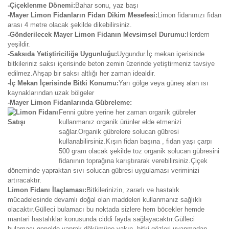
-Çiçeklenme Dönemi:
Bahar sonu, yaz başı
-Mayer Limon Fidanların Fidan Dikim Mesefesi:
Limon fidanınızı fidan
arası 4 metre olacak şekilde dikebilirsiniz.
-Gönderilecek Mayer Limon Fidanın Mevsimsel Durumu:
Herdem
yeşildir.
-Saksıda Yetiştiriciliğe Uygunluğu:
Uygundur.İç mekan içerisinde
bitkileriniz saksı içerisinde beton zemin üzerinde yetiştirmeniz tavsiye
edilmez.Ahşap bir saksı altlığı her zaman idealdir.
-İç Mekan İçerisinde Bitki Konumu:
Yarı gölge veya güneş alan ısı
kaynaklarından uzak bölgeler
-Mayer Limon Fidanlarında Gübreleme:
Fenni gübre yerine her zaman organik gübreler
kullanmanız organik ürünler elde etmenizi
sağlar.Organik gübrelere solucan gübresi
kullanabilirsiniz.Kışın fidan başına , fidan yaşı çarpı
500 gram olacak şekilde toz organik solucan gübresini
fidanının toprağına karıştırarak verebilirsiniz.Çiçek
döneminde yapraktan sıvı solucan gübresi uygulaması veriminizi
artıracaktır.
Limon Fidanı İlaçlaması:
Bitkilerinizin, zararlı ve hastalık
mücadelesinde devamlı doğal olan maddeleri kullanmanız sağlıklı
olacaktır.Gülleci bulamacı bu noktada sizlere hem böcekler hemde
mantari hastalıklar konusunda ciddi fayda sağlayacaktır.Gülleci
bulamacı genelde yaprak dökümüne yakın, bitki gözleri uyanmadan