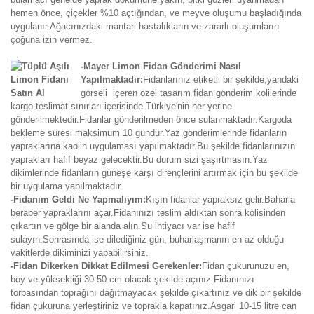
hemen önce, çiçekler %10 açtığından, ve meyve oluşumu başladığında
uygulanır.Ağacınızdaki mantari hastalıkların ve zararlı oluşumların
çoğuna izin vermez.
-Mayer Limon Fidan Gönderimi Nasıl
Yapılmaktadır:
Fidanlarınız etiketli bir şekilde,yandaki
görseli içeren özel tasarım fidan gönderim kolilerinde
kargo teslimat sınırları içerisinde Türkiye'nin her yerine
gönderilmektedir.Fidanlar gönderilmeden önce sulanmaktadır.Kargoda
bekleme süresi maksimum 10 gündür.Yaz gönderimlerinde fidanların
yapraklarına kaolin uygulaması yapılmaktadır.Bu şekilde fidanlarınızın
yaprakları hafif beyaz gelecektir.Bu durum sizi şaşırtmasın.Yaz
dikimlerinde fidanların güneşe karşı dirençlerini artırmak için bu şekilde
bir uygulama yapılmaktadır.
-Fidanım Geldi Ne Yapmalıyım:
Kışın fidanlar yapraksız gelir.Baharla
beraber yapraklarını açar.Fidanınızı teslim aldıktan sonra kolisinden
çıkartın ve gölge bir alanda alın.Su ihtiyacı var ise hafif
sulayın.Sonrasında ise dilediğiniz gün, buharlaşmanın en az olduğu
vakitlerde dikiminizi yapabilirsiniz.
-Fidan Dikerken Dikkat Edilmesi Gerekenler:
Fidan çukurunuzu en,
boy ve yüksekliği 30-50 cm olacak şekilde açınız.Fidanınızı
torbasından toprağını dağıtmayacak şekilde çıkartınız ve dik bir şekilde
fidan çukuruna yerleştiriniz ve toprakla kapatınız.Asgari 10-15 litre can