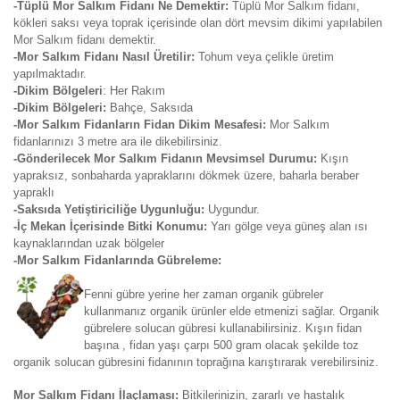
-Tüplü Mor Salkım Fidanı Ne Demektir:
Tüplü Mor Salkım fidanı,
kökleri saksı veya toprak içerisinde olan dört mevsim dikimi yapılabilen
Mor Salkım fidanı demektir.
-Mor Salkım Fidanı Nasıl Üretilir:
Tohum veya çelikle üretim
yapılmaktadır.
-Dikim Bölgeleri
: Her Rakım
-Dikim Bölgeleri:
Bahçe, Saksıda
-Mor Salkım Fidanların Fidan Dikim Mesafesi:
Mor Salkım
fidanlarınızı 3 metre ara ile dikebilirsiniz.
-Gönderilecek Mor Salkım Fidanın Mevsimsel Durumu:
Kışın
yapraksız, sonbaharda yapraklarını dökmek üzere, baharla beraber
yapraklı
-Saksıda Yetiştiriciliğe Uygunluğu:
Uygundur.
-İç Mekan İçerisinde Bitki Konumu:
Yarı gölge veya güneş alan ısı
kaynaklarından uzak bölgeler
-Mor Salkım Fidanlarında Gübreleme:
Fenni gübre yerine her zaman organik gübreler
kullanmanız organik ürünler elde etmenizi sağlar. Organik
gübrelere solucan gübresi kullanabilirsiniz. Kışın fidan
başına , fidan yaşı çarpı 500 gram olacak şekilde toz
organik solucan gübresini fidanının toprağına karıştırarak verebilirsiniz.
Mor Salkım Fidanı İlaçlaması:
Bitkilerinizin, zararlı ve hastalık