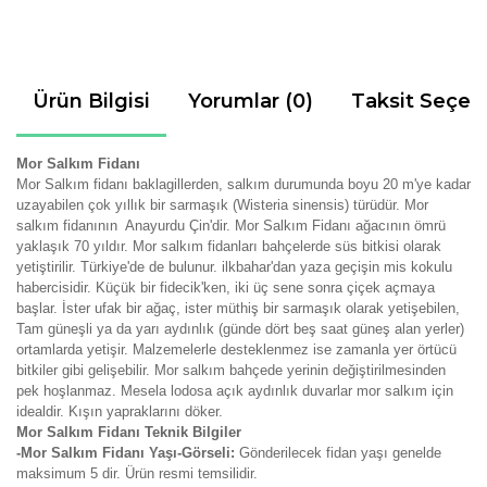
Ürün Bilgisi
Yorumlar (0)
Taksit Seçen
Mor Salkım Fidanı
Mor Salkım fidanı baklagillerden, salkım durumunda boyu 20 m'ye kadar
uzayabilen çok yıllık bir sarmaşık (Wisteria sinensis) türüdür. Mor
salkım fidanının Anayurdu Çin'dir. Mor Salkım Fidanı ağacının ömrü
yaklaşık 70 yıldır. Mor salkım fidanları bahçelerde süs bitkisi olarak
yetiştirilir. Türkiye'de de bulunur. ilkbahar'dan yaza geçişin mis kokulu
habercisidir. Küçük bir fidecik'ken, iki üç sene sonra çiçek açmaya
başlar. İster ufak bir ağaç, ister müthiş bir sarmaşık olarak yetişebilen,
Tam güneşli ya da yarı aydınlık (günde dört beş saat güneş alan yerler)
ortamlarda yetişir. Malzemelerle desteklenmez ise zamanla yer örtücü
bitkiler gibi gelişebilir. Mor salkım bahçede yerinin değiştirilmesinden
pek hoşlanmaz. Mesela lodosa açık aydınlık duvarlar mor salkım için
idealdir. Kışın yapraklarını döker.
Mor Salkım Fidanı Teknik Bilgiler
-Mor Salkım Fidanı Yaşı-Görseli:
Gönderilecek fidan yaşı genelde
maksimum 5 dir. Ürün resmi temsilidir.