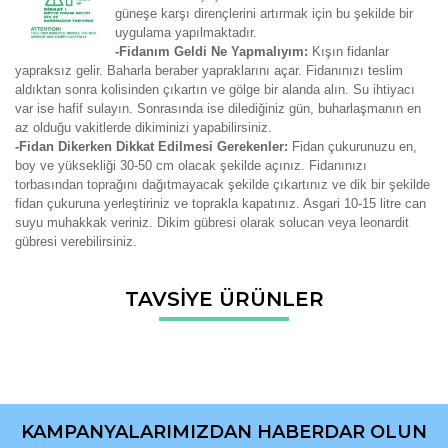
güneşe karşı dirençlerini artırmak için bu şekilde bir
uygulama yapılmaktadır.
-Fidanım Geldi Ne Yapmalıyım:
Kışın fidanlar
yapraksız gelir. Baharla beraber yapraklarını açar. Fidanınızı teslim
aldıktan sonra kolisinden çıkartın ve gölge bir alanda alın. Su ihtiyacı
var ise hafif sulayın. Sonrasında ise dilediğiniz gün, buharlaşmanın en
az olduğu vakitlerde dikiminizi yapabilirsiniz.
-Fidan Dikerken Dikkat Edilmesi Gerekenler:
Fidan çukurunuzu en,
boy ve yüksekliği 30-50 cm olacak şekilde açınız. Fidanınızı
torbasından toprağını dağıtmayacak şekilde çıkartınız ve dik bir şekilde
fidan çukuruna yerleştiriniz ve toprakla kapatınız. Asgari 10-15 litre can
suyu muhakkak veriniz. Dikim gübresi olarak solucan veya leonardit
gübresi verebilirsiniz.
Bu ürünün fiyat bilgisi, resim, ürün açıklamalarında ve diğer
TAVSİYE ÜRÜNLER
konularda yetersiz gördüğünüz noktaları öneri formunu
Bu ürüne ilk yorumu siz yapın!
kullanarak tarafımıza iletebilirsiniz.
Görüş ve önerileriniz için teşekkür ederiz.
Yorum Yaz
Ürün resmi kalitesiz, bozuk veya görüntülenemiyor.
Ürün açıklamasında eksik bilgiler bulunuyor.
KAMPANYALARIMIZDAN HABERDAR OLUN