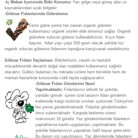
-İç Mekan İçerisinde Bitki Konumu:
Yarı gölge veya güneş alan ısı
kaynaklarından uzak bölgeler
-Göknar Fidanlarında Gübreleme:
Fenni gübre yerine her zaman organik gübreler
kullanmanız organik ürünler elde etmenizi sağlar. Organik
gübrelere solucan gübresi kullanabilirsiniz. Kışın fidan
başına , fidan yaşı çarpı 500 gram olacak şekilde toz
organik solucan gübresini fidanının toprağına karıştırarak verebilirsiniz.
Göknar Fidanı İlaçlaması:
Bitkilerinizin, zararlı ve hastalık
mücadelesinde devamlı doğal olan maddeleri kullanmanız sağlıklı
olacaktır. Gülleci bulamacı bu noktada sizlere hem böcekler hem de
mantari hastalıklar konusunda ciddi fayda sağlayacaktır.
-Göknar Fidan Gönderimi Nasıl
Yapılmaktadır:
Fidanlarınız etiketli bir şekilde,
yandaki görseli içeren özel tasarım fidan gönderim
kolilerinde kargo teslimat sınırları içerisinde Türkiye'nin
her yerine gönderilmektedir. Fidanlar gönderilmeden
önce sulanmaktadır. Kargoda bekleme süresi
maksimum 10 gündür. Yaz gönderimlerinde fidanların
yapraklarına kaolin uygulaması yapılmaktadır. Bu
şekilde fidanlarınızın yaprakları hafif beyaz gelecektir.
Bu durum sizi şaşırtmasın. Yaz dikimlerinde fidanların