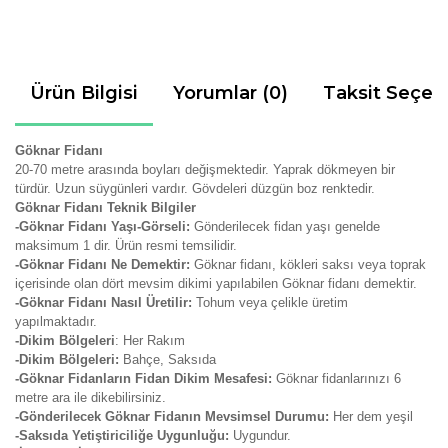
Ürün Bilgisi
Yorumlar (0)
Taksit Seçen
Göknar Fidanı
20-70 metre arasında boyları değişmektedir. Yaprak dökmeyen bir
türdür. Uzun süygünleri vardır. Gövdeleri düzgün boz renktedir.
Göknar Fidanı Teknik Bilgiler
-Göknar Fidanı Yaşı-Görseli:
Gönderilecek fidan yaşı genelde
maksimum 1 dir. Ürün resmi temsilidir.
-Göknar Fidanı Ne Demektir:
Göknar fidanı, kökleri saksı veya toprak
içerisinde olan dört mevsim dikimi yapılabilen Göknar fidanı demektir.
-Göknar Fidanı Nasıl Üretilir:
Tohum veya çelikle üretim
yapılmaktadır.
-Dikim Bölgeleri
: Her Rakım
-Dikim Bölgeleri:
Bahçe, Saksıda
-Göknar Fidanların Fidan Dikim Mesafesi:
Göknar fidanlarınızı 6
metre ara ile dikebilirsiniz.
-Gönderilecek Göknar Fidanın Mevsimsel Durumu:
Her dem yeşil
-Saksıda Yetiştiriciliğe Uygunluğu:
Uygundur.