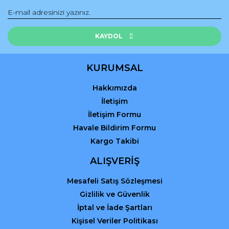
Ürün bilgilerinde hatalar bulunuyor.
Ürün fiyatı diğer sitelerden daha pahalı.
Bu ürüne benzer farklı alternatifler olmalı.
KAYDOL
KURUMSAL
Hakkımızda
Gönder
İletişim
İletişim Formu
Havale Bildirim Formu
Kargo Takibi
ALIŞVERİŞ
Mesafeli Satış Sözleşmesi
Gizlilik ve Güvenlik
İptal ve İade Şartları
Kişisel Veriler Politikası