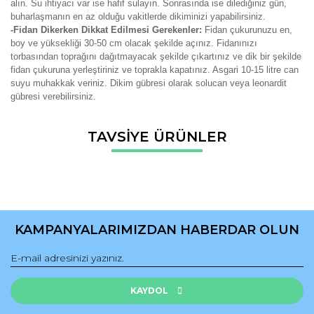
alın. Su ihtiyacı var ise hafif sulayın. Sonrasında ise dilediğiniz gün,
buharlaşmanın en az olduğu vakitlerde dikiminizi yapabilirsiniz.
-Fidan Dikerken Dikkat Edilmesi Gerekenler:
Fidan çukurunuzu en,
boy ve yüksekliği 30-50 cm olacak şekilde açınız. Fidanınızı
torbasından toprağını dağıtmayacak şekilde çıkartınız ve dik bir şekilde
fidan çukuruna yerleştiriniz ve toprakla kapatınız. Asgari 10-15 litre can
suyu muhakkak veriniz. Dikim gübresi olarak solucan veya leonardit
gübresi verebilirsiniz.
Bu ürünün fiyat bilgisi, resim, ürün açıklamalarında ve diğer
TAVSİYE ÜRÜNLER
konularda yetersiz gördüğünüz noktaları öneri formunu
Bu ürüne ilk yorumu siz yapın!
kullanarak tarafımıza iletebilirsiniz.
Görüş ve önerileriniz için teşekkür ederiz.
Yorum Yaz
Ürün resmi kalitesiz, bozuk veya görüntülenemiyor.
Ürün açıklamasında eksik bilgiler bulunuyor.
KAMPANYALARIMIZDAN HABERDAR OLUN
Ürün bilgilerinde hatalar bulunuyor.
Ürün fiyatı diğer sitelerden daha pahalı.
Bu ürüne benzer farklı alternatifler olmalı.
KAYDOL