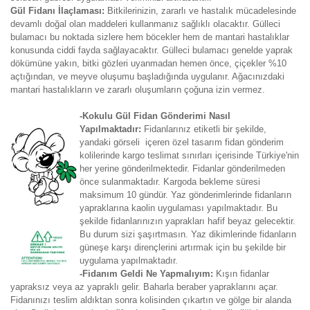
Gül Fidanı İlaçlaması:
Bitkilerinizin, zararlı ve hastalık mücadelesinde
devamlı doğal olan maddeleri kullanmanız sağlıklı olacaktır. Gülleci
bulamacı bu noktada sizlere hem böcekler hem de mantari hastalıklar
konusunda ciddi fayda sağlayacaktır. Gülleci bulamacı genelde yaprak
dökümüne yakın, bitki gözleri uyanmadan hemen önce, çiçekler %10
açtığından, ve meyve oluşumu başladığında uygulanır. Ağacınızdaki
mantari hastalıkların ve zararlı oluşumların çoğuna izin vermez.
-Kokulu Gül Fidan Gönderimi Nasıl
Yapılmaktadır:
Fidanlarınız etiketli bir şekilde,
yandaki görseli içeren özel tasarım fidan gönderim
kolilerinde kargo teslimat sınırları içerisinde Türkiye'nin
her yerine gönderilmektedir. Fidanlar gönderilmeden
önce sulanmaktadır. Kargoda bekleme süresi
maksimum 10 gündür. Yaz gönderimlerinde fidanların
yapraklarına kaolin uygulaması yapılmaktadır. Bu
şekilde fidanlarınızın yaprakları hafif beyaz gelecektir.
Bu durum sizi şaşırtmasın. Yaz dikimlerinde fidanların
güneşe karşı dirençlerini artırmak için bu şekilde bir
uygulama yapılmaktadır.
-Fidanım Geldi Ne Yapmalıyım:
Kışın fidanlar
yapraksız veya az yapraklı gelir. Baharla beraber yapraklarını açar.
Fidanınızı teslim aldıktan sonra kolisinden çıkartın ve gölge bir alanda