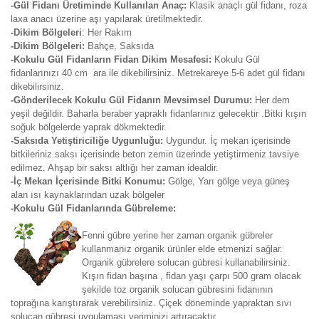
-Gül Fidanı Üretiminde Kullanılan Anaç:
Klasik anaçlı gül fidanı, roza
laxa anacı üzerine aşı yapılarak üretilmektedir.
-Dikim Bölgeleri
: Her Rakım
-Dikim Bölgeleri:
Bahçe, Saksıda
-Kokulu Gül Fidanların Fidan Dikim Mesafesi:
Kokulu Gül
fidanlarınızı 40 cm ara ile dikebilirsiniz. Metrekareye 5-6 adet gül fidanı
dikebilirsiniz.
-Gönderilecek Kokulu Gül Fidanın Mevsimsel Durumu:
Her dem
yeşil değildir. Baharla beraber yapraklı fidanlarınız gelecektir .Bitki kışın
soğuk bölgelerde yaprak dökmektedir.
-Saksıda Yetiştiriciliğe Uygunluğu:
Uygundur. İç mekan içerisinde
bitkileriniz saksı içerisinde beton zemin üzerinde yetiştirmeniz tavsiye
edilmez. Ahşap bir saksı altlığı her zaman idealdir.
-İç Mekan İçerisinde Bitki Konumu:
Gölge, Yarı gölge veya güneş
alan ısı kaynaklarından uzak bölgeler
-Kokulu Gül Fidanlarında Gübreleme:
Fenni gübre yerine her zaman organik gübreler
kullanmanız organik ürünler elde etmenizi sağlar.
Organik gübrelere solucan gübresi kullanabilirsiniz.
Kışın fidan başına , fidan yaşı çarpı 500 gram olacak
şekilde toz organik solucan gübresini fidanının
toprağına karıştırarak verebilirsiniz. Çiçek döneminde yapraktan sıvı
solucan gübresi uygulaması veriminizi artıracaktır.