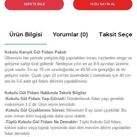
SEPETE EKLE
HIZLI SATIN AL
Ürün Bilgisi
Yorumlar (0)
Taksit Seçen
Kokulu Karışık Gül Fidanı Paketi
Ülkemizin her yerinde yetiştiriciliği yapılabilen insanı cezbeden renge ve
gelişime sahip özel güllerdir. Nerdeyse yılın en az 8-9 ayından üzerine
çiçek vardır. En az 70 cm uzunluğunda ve 40-50 cm genişliğin de bir
gelişimi vardır. Çiçek çapı 10 cm'nin üzerindedir.1 metrekare için 40 cm
ara ile 5-6 adet gül fidanı dikimini yapabilirsiniz.
Kokulu Gül Fidanı Hakkında Teknik Bilgiler
-Kokulu Gül Fidanı Yaşı-Görseli:
Gönderilecek fidan yaşı genelde
maksimum 1-2 dir. Ürün resmi temsilidir.
-Kokulu Gül Çiçeklenme Süresi:
Minumum 8 ay üzeri çiçeklidir. Bu
süre ılıman iklim kuşağında daha uzun olabilir.
-Tüplü Kokulu Gül Fidanı Ne Demektir:
Tüplü Kokulu Gül fidanı,
kökleri saksı veya toprak içerisinde olan dört mevsim dikimi yapılabilen
fidan demektir.