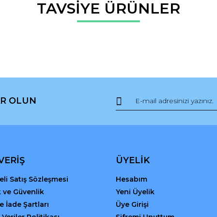
da ve diğer konularda yetersiz gördüğünüz noktaları öneri formunu kullana
TAVSİYE ÜRÜNLER
Bu ürüne ilk yorumu siz yapın!
r.
Yorum Yaz
R OLUN
Gönder
VERİŞ
ÜYELİK
li Satış Sözleşmesi
Hesabım
ik ve Güvenlik
Yeni Üyelik
ve İade Şartları
Üye Girişi
 Veriler Politikası
Şifremi Unuttum