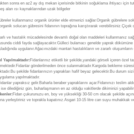
tükten sonra en az2 ay dış mekan içerisinde bitkinin soğuklama ihtiyacı için tu
eş alan ısı kaynaklarından uzak bölgeler
reler kullanmanız organik ürünler elde etmenizi sağlar.Organik gübrelere soluc
organik solucan gübresini fidanının toprağına karıştırarak verebilirsiniz.Çiç
zararlı ve hastalık mücadelesinde devamlı doğal olan maddeleri kullanmanız sağ
usunda ciddi fayda sağlayacaktır.Gülleci bulamacı genelde yaprak dökümüne 
dığında uygulanır.Ağacınızdaki mantari hastalıkların ve zararlı oluşumların
l Yapılmaktadır:
Fidanlarınız etiketli bir şekilde,yandaki görseli içeren özel t
erilmektedir.Fidanlar gönderilmeden önce sulanmaktadır.Kargoda bekleme süre
adır.Bu şekilde fidanlarınızın yaprakları hafif beyaz gelecektir.Bu durum siz
 uygulama yapılmaktadır.
fidanlar yapraksız gelir.Baharla beraber yapraklarını açar.Fidanınızı teslim ald
 ise dilediğiniz gün, buharlaşmanın en az olduğu vakitlerde dikiminizi yapabilir
kenler:
Fidan çukurunuzu en, boy ve yüksekliği 30-50 cm olacak şekilde açın
runa yerleştiriniz ve toprakla kapatınız.Asgari 10-15 litre can suyu muhakkak v