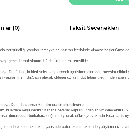
mlar (0)
Taksit Seçenekleri
mda yetiştiriciliği yapılabilir.Meyveleri haziran içerisinde olmaya başlar.Güze
 yaşı genelde maksimum 1-2 dir.Ürün resmi temsilidir.
alya Dut fidanı, kökleri saksı veya toprak içerisinde olan dört mevsim dikimi y
şı yapılan kısımdır.Satın alacak olduğunuz aşılı dut fidanı üretiminde yabani d
ralya Dut fidanlarınızı 6 metre ara ile dikebilirsiniz.
rumu:
Herdem yeşil değildir.Baharla beraber yapraklı fidanlarınız gelecektir.Bitk
simsel durumudur.Sonbahara doğru ise yaprak dökmeye yakındır.Fidan artık u
erisinde bitkileriniz saksı içerisinde beton zemin üzerinde yetiştirmeniz tavs