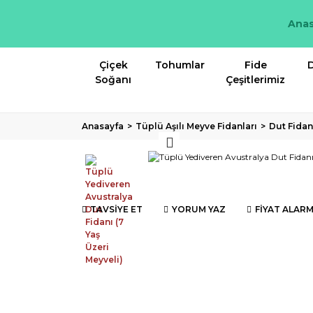
Anas
Çiçek
Tohumlar
Fide
D
Soğanı
Çeşitlerimiz
Anasayfa
Tüplü Aşılı Meyve Fidanları
Dut Fidan
TAVSİYE ET
YORUM YAZ
FİYAT ALARM