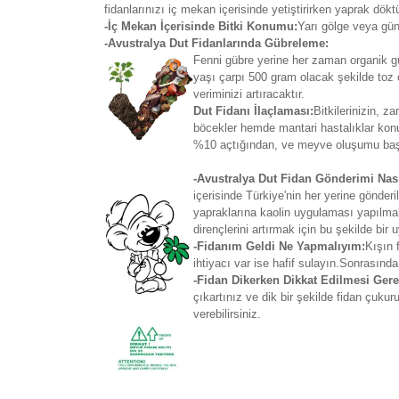
fidanlarınızı iç mekan içerisinde yetiştirirken yaprak dök
-İç Mekan İçerisinde Bitki Konumu:
Yarı gölge veya gün
-Avustralya Dut Fidanlarında Gübreleme:
Fenni gübre yerine her zaman organik güb
yaşı çarpı 500 gram olacak şekilde toz 
veriminizi artıracaktır.
Dut Fidanı İlaçlaması:
Bitkilerinizin, 
böcekler hemde mantari hastalıklar kon
%10 açtığından, ve meyve oluşumu başla
-Avustralya Dut Fidan Gönderimi Nası
içerisinde Türkiye'nin her yerine gönd
yapraklarına kaolin uygulaması yapılmakt
dirençlerini artırmak için bu şekilde bir
-Fidanım Geldi Ne Yapmalıyım:
Kışın 
ihtiyacı var ise hafif sulayın.Sonrasında
-Fidan Dikerken Dikkat Edilmesi Gere
çıkartınız ve dik bir şekilde fidan çuku
verebilirsiniz.