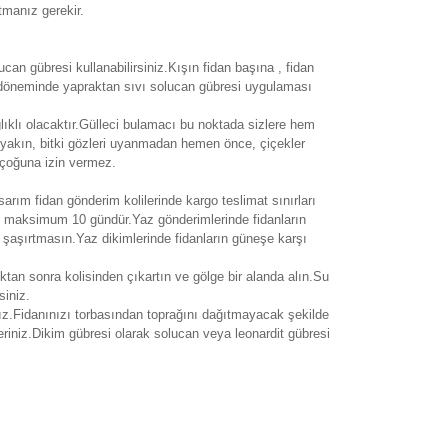
tmanız gerekir.
an gübresi kullanabilirsiniz.Kışın fidan başına , fidan
ek döneminde yapraktan sıvı solucan gübresi uygulaması
lıklı olacaktır.Gülleci bulamacı bu noktada sizlere hem
yakın, bitki gözleri uyanmadan hemen önce, çiçekler
 çoğuna izin vermez.
asarım fidan gönderim kolilerinde kargo teslimat sınırları
si maksimum 10 gündür.Yaz gönderimlerinde fidanların
i şaşırtmasın.Yaz dikimlerinde fidanların güneşe karşı
ıktan sonra kolisinden çıkartın ve gölge bir alanda alın.Su
siniz.
ız.Fidanınızı torbasından toprağını dağıtmayacak şekilde
eriniz.Dikim gübresi olarak solucan veya leonardit gübresi