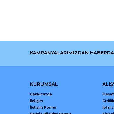
Bu ürünün fiyat bilgisi, resim, ürün açıklamaların
Görüş ve önerileriniz için teşekkür ederiz.
Ürün resmi kalitesiz, bozuk veya görüntülenemiyo
Ürün açıklamasında eksik bilgiler bulunuyor.
Ürün bilgilerinde hatalar bulunuyor.
Ürün fiyatı diğer sitelerden daha pahalı.
Bu ürüne benzer farklı alternatifler olmalı.
KAMPANYALARIMIZDAN HABERDA
KURUMSAL
ALIŞ
Hakkımızda
Mesafe
İletişim
Gizlil
İletişim Formu
İptal 
Havale Bildirim Formu
Kişisel