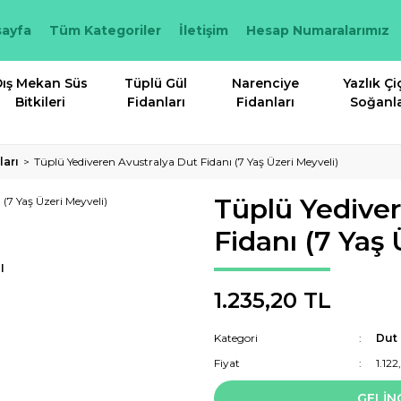
ayfa
Tüm Kategoriler
İletişim
Hesap Numaralarımız
ış Mekan Süs
Tüplü Gül
Narenciye
Yazlık Çi
Bitkileri
Fidanları
Fidanları
Soğanla
ları
Tüplü Yediveren Avustralya Dut Fidanı (7 Yaş Üzeri Meyveli)
Tüplü Yediver
Fidanı (7 Yaş 
I
1.235,20 TL
Kategori
Dut 
Fiyat
1.12
GELİN