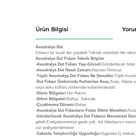
Ürün Bilgisi
Yoru
Avustralya Dut
Erkenci bir siyah dut çeşididir.Yüksek verimlidir.Her rakı
Avustralya Dut Fidanı Teknik Bilgiler
-Avustralya Dut Fidanı Yaşı-Görseli:
Gönderilecek fidan
-Avustralya Dut Hasat Zamanı:
Haziran-Temmuz
-Tüplü Avustralya Dut Fidanı Ne Demektir:
Tüplü Avustr
-Dut Fidanı Üretiminde Kullanılan Anaç:
Anaç, fidana a
veya doku kültürü yöntemide kullanılmaktadır.
-Dikim Bölgeleri
:Her Rakım
-Dikim Bölgeleri:
Bahçe, Saksıda
-Çiçeklenme Dönemi:
Bahar
-Avustralya Dut Fidanların Fidan Dikim Mesefesi:
Avust
-Gönderilecek Avustralya Dut Fidanın Mevsimsel Du
gibidir.Endişelenmenize gerek yok, dut fidanlarının mev
sizi endişelendirmesin
-Saksıda Yetiştiriciliğe Uygunluğu:
Uygundur.İç mekan iç