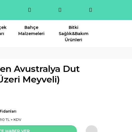
çek
Bahçe
Bitki
rı
Malzemeleri
Sağlık&Bakım
Ürünleri
en Avustralya Dut
Üzeri Meyveli)
Fidanları
2,90 TL + KDV
CE HABER VER