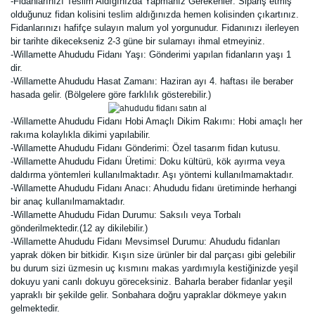
-Fidanlarınızı Teslim Aldığınızda Yapmanız Gerekenler:
Sipariş etmiş
olduğunuz fidan kolisini teslim aldığınızda hemen kolisinden çıkartınız.
Fidanlarınızı hafifçe sulayın malum yol yorgunudur. Fidanınızı ilerleyen
bir tarihte dikecekseniz 2-3 güne bir sulamayı ihmal etmeyiniz.
-Willamette Ahududu Fidanı Yaşı: Gönderimi yapılan fidanların yaşı 1
dir.
-Willamette Ahududu Hasat Zamanı: Haziran ayı 4. haftası ile beraber
hasada gelir. (Bölgelere göre farklılık gösterebilir.)
-Willamette Ahududu Fidanı Hobi Amaçlı Dikim Rakımı: Hobi amaçlı her
rakıma kolaylıkla dikimi yapılabilir.
-Willamette Ahududu Fidanı Gönderimi: Özel tasarım fidan kutusu.
-Willamette Ahududu Fidanı Üretimi:
Doku kültürü, kök ayırma veya
daldırma yöntemleri kullanılmaktadır. Aşı yöntemi kullanılmamaktadır.
-Willamette Ahududu Fidanı Anacı: Ahududu fidanı üretiminde herhangi
bir anaç kullanılmamaktadır.
-Willamette Ahududu Fidan Durumu:
Saksılı veya Torbalı
gönderilmektedir.(12 ay dikilebilir.)
-Willamette Ahududu Fidanı Mevsimsel Durumu:
Ahududu fidanları
yaprak döken bir bitkidir. Kışın size ürünler bir dal parçası gibi gelebilir
bu durum sizi üzmesin uç kısmını makas yardımıyla kestiğinizde yeşil
dokuyu yani canlı dokuyu göreceksiniz. Baharla beraber fidanlar yeşil
yapraklı bir şekilde gelir. Sonbahara doğru yapraklar dökmeye yakın
gelmektedir.