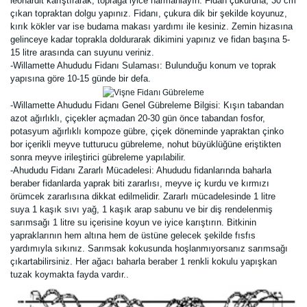
leonardit karıştırarak, toprağa iyice harmanlayın. Fidan çukuruna, 30 cm
çıkan topraktan dolgu yapınız. Fidanı, çukura dik bir şekilde koyunuz,
kırık kökler var ise budama makası yardımı ile kesiniz. Zemin hizasına
gelinceye kadar toprakla doldurarak dikimini yapınız ve fidan başına 5-
15 litre arasında can suyunu veriniz.
-Willamette Ahududu Fidanı Sulaması: Bulunduğu konum ve toprak
yapısına göre 10-15 günde bir defa.
-Willamette Ahududu Fidanı Genel Gübreleme Bilgisi: Kışın tabandan
azot ağırlıklı, çiçekler açmadan 20-30 gün önce tabandan fosfor,
potasyum ağırlıklı kompoze gübre, çiçek döneminde yapraktan çinko
bor içerikli meyve tutturucu gübreleme, nohut büyüklüğüne eriştikten
sonra meyve irileştirici gübreleme yapılabilir.
-Ahududu Fidanı Zararlı Mücadelesi: Ahududu fidanlarında baharla
beraber fidanlarda yaprak biti zararlısı, meyve iç kurdu ve kırmızı
örümcek zararlısına dikkat edilmelidir. Zararlı mücadelesinde 1 litre
suya 1 kaşık sıvı yağ, 1 kaşık arap sabunu ve bir diş rendelenmiş
sarımsağı 1 litre su içerisine koyun ve iyice karıştırın. Bitkinin
yapraklarının hem altına hem de üstüne gelecek şekilde fısfıs
yardımıyla sıkınız.
Sarımsak
kokusunda hoşlanmıyorsanız sarımsağı
çıkartabilirsiniz. Her ağacı baharla beraber 1 renkli kokulu yapışkan
tuzak koymakta fayda vardır.
.