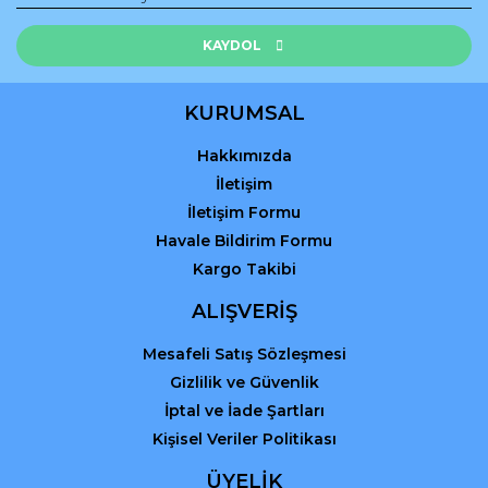
Ürün resmi kalitesiz, bozuk veya görüntülenemiyor.
Ürün açıklamasında eksik bilgiler bulunuyor.
KAYDOL
Ürün bilgilerinde hatalar bulunuyor.
Ürün fiyatı diğer sitelerden daha pahalı.
KURUMSAL
Bu ürüne benzer farklı alternatifler olmalı.
Hakkımızda
İletişim
İletişim Formu
Havale Bildirim Formu
Kargo Takibi
Gönder
ALIŞVERİŞ
Mesafeli Satış Sözleşmesi
Gizlilik ve Güvenlik
İptal ve İade Şartları
Kişisel Veriler Politikası
ÜYELİK