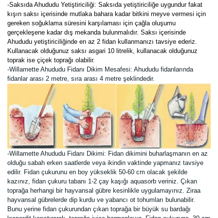
-Saksıda Ahududu Yetiştiriciliği: Saksıda yetiştiriciliğe uygundur fakat
kışın saksı içerisinde mutlaka bahara kadar bitkini meyve vermesi için
gereken soğuklama süresini karşılaması için çağla oluşumu
gerçekleşene kadar dış mekanda bulunmalıdır. Saksı içerisinde
Ahududu yetiştiriciliğinde en az 2 fidan kullanmanızı tavsiye ederiz.
Kullanacak olduğunuz saksı asgari 10 litrelik, kullanacak olduğunuz
toprak ise çiçek toprağı olabilir.
-Willamette Ahududu Fidanı Dikim Mesafesi: Ahududu fidanlarında
fidanlar arası 2 metre, sıra arası 4 metre şeklindedir.
-Willamette Ahududu Fidanı Dikimi:
Fidan dikimini buharlaşmanın en az
olduğu sabah erken saatlerde veya ikindin vaktinde yapmanız tavsiye
edilir. Fidan çukurunu en boy yükseklik 50-60 cm olacak şekilde
kazınız, fidan çukuru tabanı 1-2 çay kaşığı aquasorb veriniz. Çıkan
toprağa herhangi bir hayvansal gübre kesinlikle uygulamayınız. Ziraa
hayvansal gübrelerde dip kurdu ve yabancı ot tohumları bulunabilir.
Bunu yerine fidan çukurundan çıkan toprağa bir büyük su bardağı