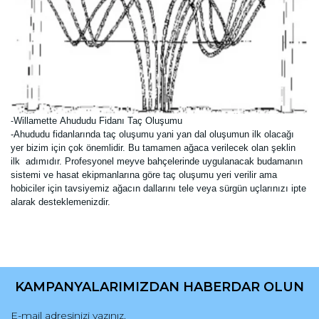
Willamette
Ahududu Fidanı Taç Oluşumu
-
-Ahududu fidanlarında taç oluşumu yani yan dal oluşumun ilk olacağı
yer bizim için çok önemlidir. Bu tamamen ağaca verilecek olan şeklin
ilk adımıdır. Profesyonel meyve bahçelerinde uygulanacak budamanın
sistemi ve hasat ekipmanlarına göre taç oluşumu yeri verilir ama
hobiciler için tavsiyemiz ağacın dallarını tele veya sürgün uçlarınızı ipte
alarak desteklemenizdir.
Bu ürünün fiyat bilgisi, resim, ürün açıklamalarında ve diğer
konularda yetersiz gördüğünüz noktaları öneri formunu
Bu ürüne ilk yorumu siz yapın!
kullanarak tarafımıza iletebilirsiniz.
KAMPANYALARIMIZDAN HABERDAR OLUN
Görüş ve önerileriniz için teşekkür ederiz.
Yorum Yaz