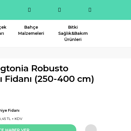
çek
Bahçe
Bitki
rı
Malzemeleri
Sağlık&Bakım
Ürünleri
gtonia Robusto
ı Fidanı (250-400 cm)
iye Fidanı
8,45 TL + KDV
CE HABER VER