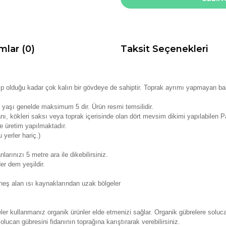
mlar (0)
Taksit Seçenekleri
ip olduğu kadar çok kalın bir gövdeye de sahiptir. Toprak ayrımı yapmayan bak
 yaşı genelde maksimum 5 dir. Ürün resmi temsilidir.
nı, kökleri saksı veya toprak içerisinde olan dört mevsim dikimi yapılabilen P
e üretim yapılmaktadır.
 yerler hariç.)
larınızı 5 metre ara ile dikebilirsiniz.
er dem yeşildir.
neş alan ısı kaynaklarından uzak bölgeler
r kullanmanız organik ürünler elde etmenizi sağlar. Organik gübrelere solucan 
lucan gübresini fidanının toprağına karıştırarak verebilirsiniz.