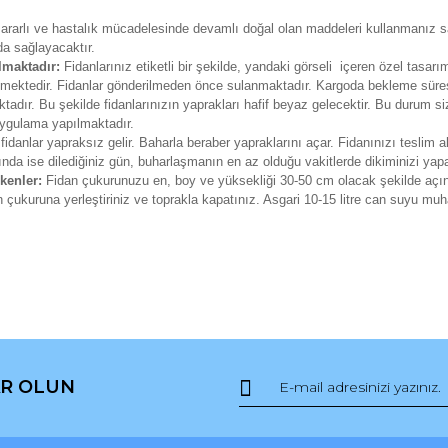
, zararlı ve hastalık mücadelesinde devamlı doğal olan maddeleri kullanmanız s
da sağlayacaktır.
lmaktadır:
Fidanlarınız etiketli bir şekilde, yandaki görseli içeren özel tasarı
erilmektedir. Fidanlar gönderilmeden önce sulanmaktadır. Kargoda bekleme sür
adır. Bu şekilde fidanlarınızın yaprakları hafif beyaz gelecektir. Bu durum si
 uygulama yapılmaktadır.
fidanlar yapraksız gelir. Baharla beraber yapraklarını açar. Fidanınızı teslim a
ında ise dilediğiniz gün, buharlaşmanın en az olduğu vakitlerde dikiminizi yapab
ekenler:
Fidan çukurunuzu en, boy ve yüksekliği 30-50 cm olacak şekilde açın
dan çukuruna yerleştiriniz ve toprakla kapatınız. Asgari 10-15 litre can suyu m
da ve diğer konularda yetersiz gördüğünüz noktaları öneri formunu kullana
Bu ürüne ilk yorumu siz yapın!
R OLUN
r.
Yorum Yaz