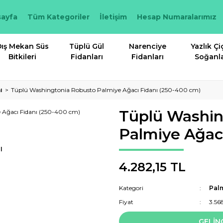
ayfa
Tüm Kategoriler
İletişim
Hesap Numaralarımız
ış Mekan Süs
Tüplü Gül
Narenciye
Yazlık Çi
Bitkileri
Fidanları
Fidanları
Soğanla
ı
Tüplü Washingtonia Robusto Palmiye Ağacı Fidanı (250-400 cm)
Tüplü Washin
Palmiye Ağac
I
4.282,15 TL
Kategori
Palm
Fiyat
3.56
GELİN