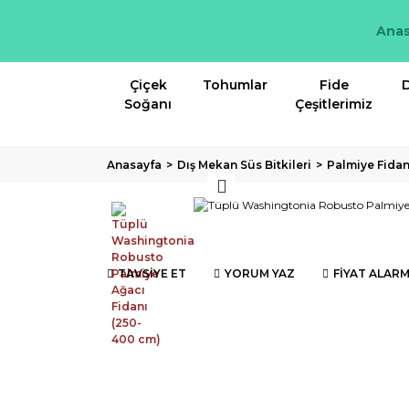
Anas
Çiçek
Tohumlar
Fide
D
Soğanı
Çeşitlerimiz
Anasayfa
Dış Mekan Süs Bitkileri
Palmiye Fidan
TAVSİYE ET
YORUM YAZ
FİYAT ALARM