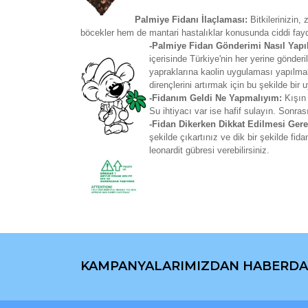
Palmiye Fidanı İlaçlaması:
Bitkilerinizin
böcekler hem de mantari hastalıklar konusunda ciddi fay
-Palmiye Fidan Gönderimi Nasıl Yapı
içerisinde Türkiye'nin her yerine gönd
yapraklarına kaolin uygulaması yapılmakt
dirençlerini artırmak için bu şekilde bir
-Fidanım Geldi Ne Yapmalıyım:
Kışın 
Su ihtiyacı var ise hafif sulayın. Sonras
-Fidan Dikerken Dikkat Edilmesi Ger
şekilde çıkartınız ve dik bir şekilde fi
leonardit gübresi verebilirsiniz.
Bu ürünün fiyat bilgisi, resim, ürün açıklamaların
Görüş ve önerileriniz için teşekkür ederiz.
KAMPANYALARIMIZDAN HABERDA
Ürün resmi kalitesiz, bozuk veya görüntülenemiyo
Ürün açıklamasında eksik bilgiler bulunuyor.
Ürün bilgilerinde hatalar bulunuyor.