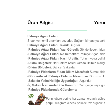
Ürün Bilgisi
Yoru
Palmiye Ağacı Fidanı
Sıcak ve nemli ortamları severler. Sağlam bir yapıya sah
Palmiye Ağacı Fidanı Teknik Bilgiler
-Palmiye Ağacı Fidanı Yaşı-Görseli:
Gönderilecek fidan
-Palmiye Ağacı Fidanı Ne Demektir:
Palmiye Ağacı fida
-Palmiye Ağacı Fidanı Nasıl Üretilir:
Tohum veya çelikl
-Dikim Bölgeleri
: Her Rakım (Aşırı karasal iklimin olduğu
-Dikim Bölgeleri:
Bahçe, Saksıda
-Palmiye Fidanların Fidan Dikim Mesafesi:
Sumak fidan
-Gönderilecek Palmiye Fidanın Mevsimsel Durumu:
H
-Saksıda Yetiştiriciliğe Uygunluğu:
Uygundur
-İç Mekan İçerisinde Bitki Konumu:
Yarı gölge veya gü
-Palmiye Fidanlarında Gübreleme:
Fenni gübre yerine her zaman organik gübrele
çarpı 500 gram olacak şekilde toz organik so