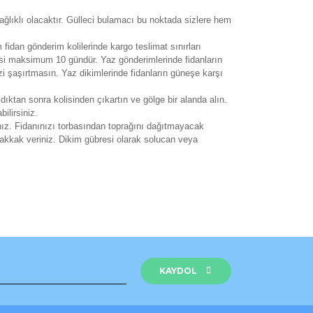
ağlıklı olacaktır. Gülleci bulamacı bu noktada sizlere hem
m fidan gönderim kolilerinde kargo teslimat sınırları
esi maksimum 10 gündür. Yaz gönderimlerinde fidanların
zi şaşırtmasın. Yaz dikimlerinde fidanların güneşe karşı
ldıktan sonra kolisinden çıkartın ve gölge bir alanda alın.
ilirsiniz.
ız. Fidanınızı torbasından toprağını dağıtmayacak
uhakkak veriniz. Dikim gübresi olarak solucan veya
rak tarafımıza iletebilirsiniz.
KAYDOL