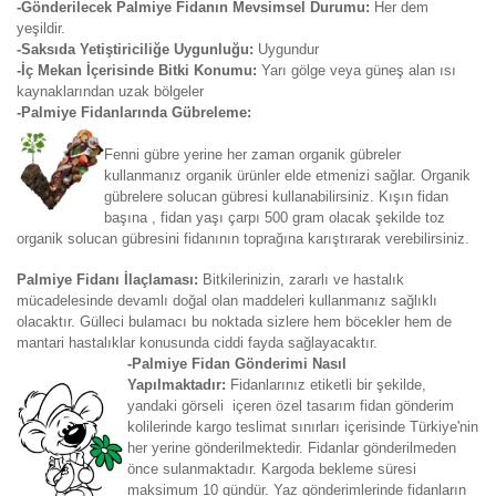
-Gönderilecek Palmiye Fidanın Mevsimsel Durumu:
Her dem
yeşildir.
-Saksıda Yetiştiriciliğe Uygunluğu:
Uygundur
-İç Mekan İçerisinde Bitki Konumu:
Yarı gölge veya güneş alan ısı
kaynaklarından uzak bölgeler
-Palmiye Fidanlarında Gübreleme:
Fenni gübre yerine her zaman organik gübreler
kullanmanız organik ürünler elde etmenizi sağlar. Organik
gübrelere solucan gübresi kullanabilirsiniz. Kışın fidan
başına , fidan yaşı çarpı 500 gram olacak şekilde toz
organik solucan gübresini fidanının toprağına karıştırarak verebilirsiniz.
Palmiye Fidanı İlaçlaması:
Bitkilerinizin, zararlı ve hastalık
mücadelesinde devamlı doğal olan maddeleri kullanmanız sağlıklı
olacaktır. Gülleci bulamacı bu noktada sizlere hem böcekler hem de
mantari hastalıklar konusunda ciddi fayda sağlayacaktır.
-Palmiye Fidan Gönderimi Nasıl
Yapılmaktadır:
Fidanlarınız etiketli bir şekilde,
yandaki görseli içeren özel tasarım fidan gönderim
kolilerinde kargo teslimat sınırları içerisinde Türkiye'nin
her yerine gönderilmektedir. Fidanlar gönderilmeden
önce sulanmaktadır. Kargoda bekleme süresi
maksimum 10 gündür. Yaz gönderimlerinde fidanların