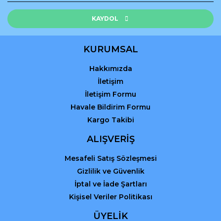
Ürün resmi kalitesiz, bozuk veya görüntülenemiyor.
Ürün açıklamasında eksik bilgiler bulunuyor.
KAYDOL
Ürün bilgilerinde hatalar bulunuyor.
Ürün fiyatı diğer sitelerden daha pahalı.
KURUMSAL
Bu ürüne benzer farklı alternatifler olmalı.
Hakkımızda
İletişim
İletişim Formu
Havale Bildirim Formu
Kargo Takibi
Gönder
ALIŞVERİŞ
Mesafeli Satış Sözleşmesi
Gizlilik ve Güvenlik
İptal ve İade Şartları
Kişisel Veriler Politikası
ÜYELİK