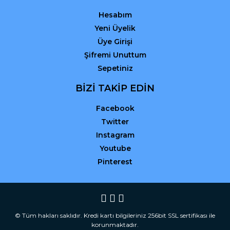
Hesabım
Yeni Üyelik
Üye Girişi
Şifremi Unuttum
Sepetiniz
BİZİ TAKİP EDİN
Facebook
Twitter
Instagram
Youtube
Pinterest
© Tüm hakları saklıdır. Kredi kartı bilgileriniz 256bit SSL sertifikası ile
korunmaktadır.