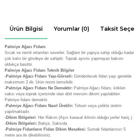
Ürün Bilgisi
Yorumlar (0)
Taksit Seçen
Palmiye Ağacı Fidanı
Sıcak ve nemli ortamları severler. Sağlam bir yapıya sahip olduğu kadar
çok kalın bir gövdeye de sahiptir. Toprak ayrımı yapmayan bakımı
oldukça basittir.
Palmiye Ağacı Fidanı Teknik Bilgiler
-Palmiye Ağacı Fidanı Yaşı-Görseli:
Gönderilecek fidan yaşı genelde
maksimum 3 dir. Ürün resmi temsilidir.
-Palmiye Ağacı Fidanı Ne Demektir:
Palmiye Ağacı fidanı, kökleri
saksı veya toprak içerisinde olan dört mevsim dikimi yapılabilen
Palmiye fidanı demektir.
-Palmiye Ağacı Fidanı Nasıl Üretilir:
Tohum veya çelikle üretim
yapılmaktadır.
-Dikim Bölgeleri
: Her Rakım (Aşırı karasal iklimin olduğu yerler hariç.)
-Dikim Bölgeleri:
Bahçe, Saksıda
-Palmiye Fidanların Fidan Dikim Mesafesi:
Sumak fidanlarınızı 5
metre ara ile dikebilirsiniz.