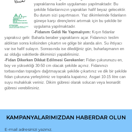
yapraklarına kaolin uygulaması yapılmaktadır. Bu
şekilde fidanlarınızın yaprakları hafif beyaz gelecektir.
Bu durum sizi şaşırtmasın. Yaz dikimlerinde fidanların
güneşe karşı dirençlerini artırmak için bu şekilde bir
uygulama yapılmaktadır.
-Fidanım Geldi Ne Yapmalıyım:
Kışın fidanlar
yapraksız gelir. Baharla beraber yapraklarını açar. Fidanınızı teslim
aldıktan sonra kolisinden çıkartın ve gölge bir alanda alın. Su ihtiyacı
var ise hafif sulayın. Sonrasında ise dilediğiniz gün, buharlaşmanın en
az olduğu vakitlerde dikiminizi yapabilirsiniz.
-Fidan Dikerken Dikkat Edilmesi Gerekenler:
Fidan çukurunuzu en,
boy ve yüksekliği 30-50 cm olacak şekilde açınız. Fidanınızı
torbasından toprağını dağıtmayacak şekilde çıkartınız ve dik bir şekilde
fidan çukuruna yerleştiriniz ve toprakla kapatınız. Asgari 10-15 litre can
suyu muhakkak veriniz. Dikim gübresi olarak solucan veya leonardit
gübresi verebilirsiniz.
Bu ürünün fiyat bilgisi, resim, ürün açıklamalarında ve diğer
konularda yetersiz gördüğünüz noktaları öneri formunu
Bu ürüne ilk yorumu siz yapın!
kullanarak tarafımıza iletebilirsiniz.
KAMPANYALARIMIZDAN HABERDAR OLUN
Görüş ve önerileriniz için teşekkür ederiz.
Yorum Yaz