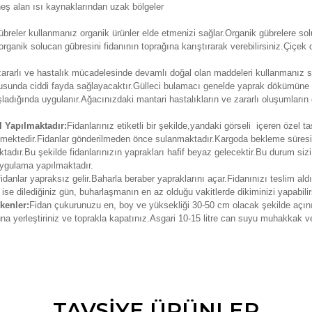
eş alan ısı kaynaklarından uzak bölgeler
reler kullanmanız organik ürünler elde etmenizi sağlar.Organik gübrelere soluc
organik solucan gübresini fidanının toprağına karıştırarak verebilirsiniz.Çiç
, zararlı ve hastalık mücadelesinde devamlı doğal olan maddeleri kullanmanız s
usunda ciddi fayda sağlayacaktır.Gülleci bulamacı genelde yaprak dökümüne 
dığında uygulanır.Ağacınızdaki mantari hastalıkların ve zararlı oluşumların
 Yapılmaktadır:
Fidanlarınız etiketli bir şekilde,yandaki görseli içeren özel t
erilmektedir.Fidanlar gönderilmeden önce sulanmaktadır.Kargoda bekleme süre
adır.Bu şekilde fidanlarınızın yaprakları hafif beyaz gelecektir.Bu durum siz
 uygulama yapılmaktadır.
fidanlar yapraksız gelir.Baharla beraber yapraklarını açar.Fidanınızı teslim ald
 ise dilediğiniz gün, buharlaşmanın en az olduğu vakitlerde dikiminizi yapabilir
kenler:
Fidan çukurunuzu en, boy ve yüksekliği 30-50 cm olacak şekilde açın
runa yerleştiriniz ve toprakla kapatınız.Asgari 10-15 litre can suyu muhakkak v
da ve diğer konularda yetersiz gördüğünüz noktaları öneri formunu kullana
TAVSİYE ÜRÜNLER