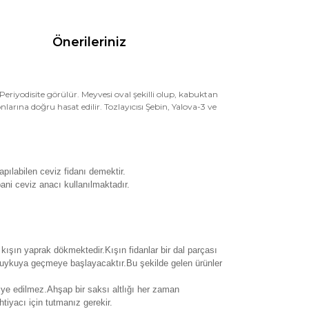
Önerileriniz
 Periyodisite görülür. Meyvesi oval şekilli olup, kabuktan
sonlarına doğru hasat edilir. Tozlayıcısı Şebin, Yalova-3 ve
pılabilen ceviz fidanı demektir.
ani ceviz anacı kullanılmaktadır.
i kışın yaprak dökmektedir.Kışın fidanlar bir dal parçası
 uykuya geçmeye başlayacaktır.Bu şekilde gelen ürünler
siye edilmez.Ahşap bir saksı altlığı her zaman
tiyacı için tutmanız gerekir.