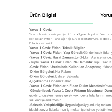
Ürün Bilgisi
Yoru
Yavuz 1 Ceviz
Yavuz 1 cevizi ceviz yetişen tüm bölgelerde yetişir.Yavuz ce
çok kolay ayrılır. Tane ağırlığı 17.4 g, iç oranı %56, içi dol
Bilecik çeşitleridir.
Yavuz 1 Ceviz Fidanı Teknik Bilgiler
-Yavuz 1 Ceviz Fidanı Yaşı-Görseli:
Gönderilecek fidan 
-Yavuz 1 Ceviz Hasat Zamanı:
Eylül-Ekim Ayı içerisinde
-Tüplü Yavuz 1 Ceviz Fidanı Ne Demektir:
Tüplü Yavuz 1
-Ceviz Fidanı Üretiminde Kullanılan Anaç:
Anaç, fidana
-Dikim Bölgeleri
:Her Rakım
-Dikim Bölgeleri:
Bahçe, Saksıda
-Çiçeklenme Dönemi:
Bahar
-Yavuz 1 Ceviz Fidanların Fidan Dikim Mesefesi:
Yavuz 
-Gönderilecek Yavuz 1 Ceviz Fidanın Mevsimsel Dur
gibidir.Endişelenmenize gerek yok, ceviz fidanlarının m
sizi endişelendirmesin
-Saksıda Yetiştiriciliğe Uygunluğu:
Uygundur.İç mekan iç
idealdir.ceviz fidanlarınızı iç mekan içerisinde yetiştiri