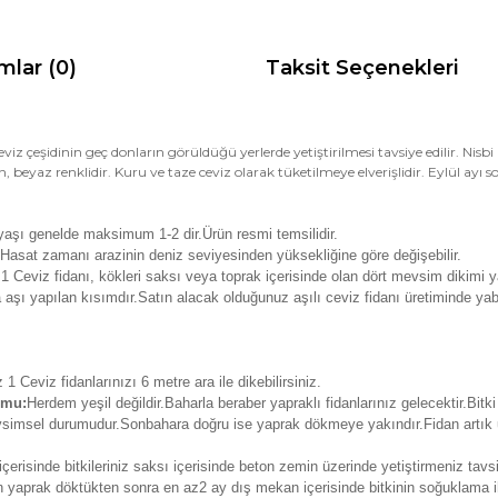
mlar (0)
Taksit Seçenekleri
viz çeşidinin geç donların görüldüğü yerlerde yetiştirilmesi tavsiye edilir. Nisbi
gun, beyaz renklidir. Kuru ve taze ceviz olarak tüketilmeye elverişlidir. Eylül ayı 
yaşı genelde maksimum 1-2 dir.Ürün resmi temsilidir.
.Hasat zamanı arazinin deniz seviyesinden yüksekliğine göre değişebilir.
 Ceviz fidanı, kökleri saksı veya toprak içerisinde olan dört mevsim dikimi ya
 aşı yapılan kısımdır.Satın alacak olduğunuz aşılı ceviz fidanı üretiminde yab
1 Ceviz fidanlarınızı 6 metre ara ile dikebilirsiniz.
umu:
Herdem yeşil değildir.Baharla beraber yapraklı fidanlarınız gelecektir.Bitk
evsimsel durumudur.Sonbahara doğru ise yaprak dökmeye yakındır.Fidan artık
erisinde bitkileriniz saksı içerisinde beton zemin üzerinde yetiştirmeniz tav
rken yaprak döktükten sonra en az2 ay dış mekan içerisinde bitkinin soğuklama ih