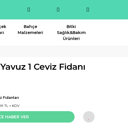
çek
Bahçe
Bitki
rı
Malzemeleri
Sağlık&Bakım
Ürünleri
 Yavuz 1 Ceviz Fidanı
z Fidanları
99 TL + KDV
CE HABER VER