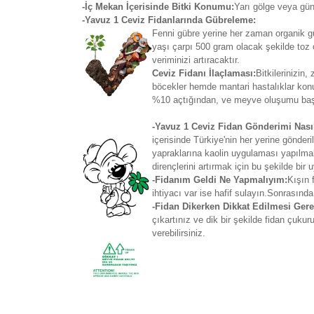
-İç Mekan İçerisinde Bitki Konumu:
Yarı gölge veya gün
-Yavuz 1 Ceviz Fidanlarında Gübreleme:
Fenni gübre yerine her zaman organik güb
yaşı çarpı 500 gram olacak şekilde toz 
veriminizi artıracaktır.
Ceviz Fidanı İlaçlaması:
Bitkilerinizin
böcekler hemde mantari hastalıklar kon
%10 açtığından, ve meyve oluşumu başla
-Yavuz 1 Ceviz Fidan Gönderimi Nasıl
içerisinde Türkiye'nin her yerine gönd
yapraklarına kaolin uygulaması yapılmakt
dirençlerini artırmak için bu şekilde bir
-Fidanım Geldi Ne Yapmalıyım:
Kışın 
ihtiyacı var ise hafif sulayın.Sonrasında
-Fidan Dikerken Dikkat Edilmesi Gere
çıkartınız ve dik bir şekilde fidan çuku
verebilirsiniz.
Bu ürünün fiyat bilgisi, resim, ürün açıklamaların