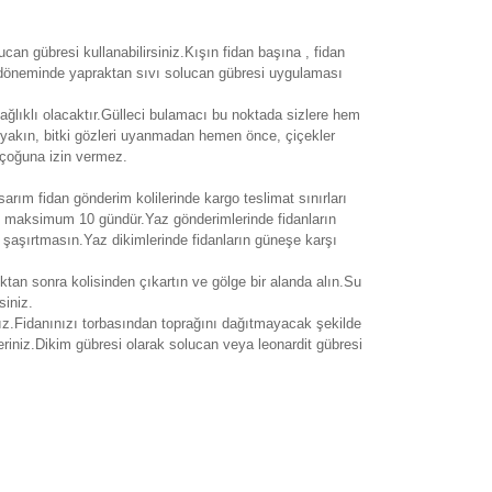
an gübresi kullanabilirsiniz.Kışın fidan başına , fidan
ek döneminde yapraktan sıvı solucan gübresi uygulaması
ağlıklı olacaktır.Gülleci bulamacı bu noktada sizlere hem
yakın, bitki gözleri uyanmadan hemen önce, çiçekler
 çoğuna izin vermez.
asarım fidan gönderim kolilerinde kargo teslimat sınırları
si maksimum 10 gündür.Yaz gönderimlerinde fidanların
i şaşırtmasın.Yaz dikimlerinde fidanların güneşe karşı
ıktan sonra kolisinden çıkartın ve gölge bir alanda alın.Su
siniz.
ız.Fidanınızı torbasından toprağını dağıtmayacak şekilde
eriniz.Dikim gübresi olarak solucan veya leonardit gübresi
rak tarafımıza iletebilirsiniz.