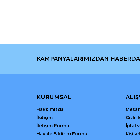
Görüş ve önerileriniz için teşekkür ederiz.
Ürün resmi kalitesiz, bozuk veya görüntülenemiyo
Ürün açıklamasında eksik bilgiler bulunuyor.
Ürün bilgilerinde hatalar bulunuyor.
Ürün fiyatı diğer sitelerden daha pahalı.
Bu ürüne benzer farklı alternatifler olmalı.
KAMPANYALARIMIZDAN HABERDA
KURUMSAL
ALIŞ
Hakkımızda
Mesafe
İletişim
Gizlil
İletişim Formu
İptal 
Havale Bildirim Formu
Kişisel