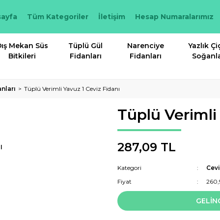
ayfa
Tüm Kategoriler
İletişim
Hesap Numaralarımız
ış Mekan Süs
Tüplü Gül
Narenciye
Yazlık Çi
Bitkileri
Fidanları
Fidanları
Soğanla
anları
Tüplü Verimli Yavuz 1 Ceviz Fidanı
Tüplü Verimli
287,09 TL
I
Kategori
Cevi
Fiyat
260,
GELİN