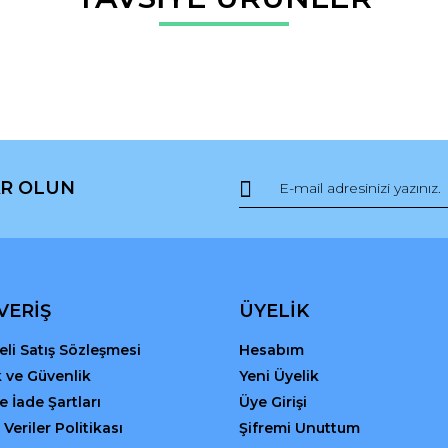
Bu ürüne ilk yorumu siz yapın!
r.
Yorum Yaz
R OLUN
Gönder
VERİŞ
ÜYELİK
li Satış Sözleşmesi
Hesabım
ik ve Güvenlik
Yeni Üyelik
ve İade Şartları
Üye Girişi
 Veriler Politikası
Şifremi Unuttum