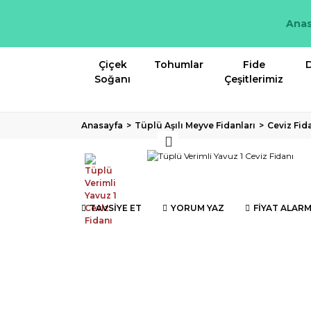
Anas
Çiçek
Tohumlar
Fide
D
Soğanı
Çeşitlerimiz
Anasayfa
Tüplü Aşılı Meyve Fidanları
Ceviz Fid
TAVSİYE ET
YORUM YAZ
FİYAT ALARM