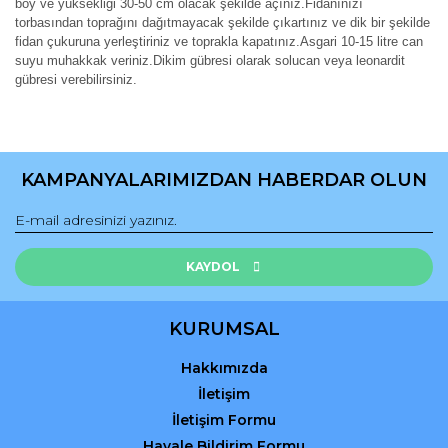
boy ve yüksekliği 30-50 cm olacak şekilde açınız.Fidanınızı
torbasından toprağını dağıtmayacak şekilde çıkartınız ve dik bir şekilde
fidan çukuruna yerleştiriniz ve toprakla kapatınız.Asgari 10-15 litre can
suyu muhakkak veriniz.Dikim gübresi olarak solucan veya leonardit
gübresi verebilirsiniz.
Bu ürünün fiyat bilgisi, resim, ürün açıklamalarında ve diğer
konularda yetersiz gördüğünüz noktaları öneri formunu
Bu ürüne ilk yorumu siz yapın!
kullanarak tarafımıza iletebilirsiniz.
KAMPANYALARIMIZDAN HABERDAR OLUN
Görüş ve önerileriniz için teşekkür ederiz.
Yorum Yaz
Ürün resmi kalitesiz, bozuk veya görüntülenemiyor.
Ürün açıklamasında eksik bilgiler bulunuyor.
KAYDOL
Ürün bilgilerinde hatalar bulunuyor.
Ürün fiyatı diğer sitelerden daha pahalı.
KURUMSAL
Bu ürüne benzer farklı alternatifler olmalı.
Hakkımızda
İletişim
İletişim Formu
Havale Bildirim Formu