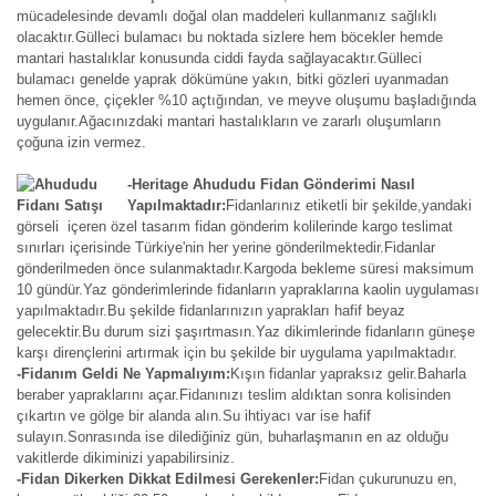
mücadelesinde devamlı doğal olan maddeleri kullanmanız sağlıklı
olacaktır.Gülleci bulamacı bu noktada sizlere hem böcekler hemde
mantari hastalıklar konusunda ciddi fayda sağlayacaktır.Gülleci
bulamacı genelde yaprak dökümüne yakın, bitki gözleri uyanmadan
hemen önce, çiçekler %10 açtığından, ve meyve oluşumu başladığında
uygulanır.Ağacınızdaki mantari hastalıkların ve zararlı oluşumların
çoğuna izin vermez.
-Heritage Ahududu Fidan Gönderimi Nasıl
Yapılmaktadır:
Fidanlarınız etiketli bir şekilde,yandaki
görseli içeren özel tasarım fidan gönderim kolilerinde kargo teslimat
sınırları içerisinde Türkiye'nin her yerine gönderilmektedir.Fidanlar
gönderilmeden önce sulanmaktadır.Kargoda bekleme süresi maksimum
10 gündür.Yaz gönderimlerinde fidanların yapraklarına kaolin uygulaması
yapılmaktadır.Bu şekilde fidanlarınızın yaprakları hafif beyaz
gelecektir.Bu durum sizi şaşırtmasın.Yaz dikimlerinde fidanların güneşe
karşı dirençlerini artırmak için bu şekilde bir uygulama yapılmaktadır.
-Fidanım Geldi Ne Yapmalıyım:
Kışın fidanlar yapraksız gelir.Baharla
beraber yapraklarını açar.Fidanınızı teslim aldıktan sonra kolisinden
çıkartın ve gölge bir alanda alın.Su ihtiyacı var ise hafif
sulayın.Sonrasında ise dilediğiniz gün, buharlaşmanın en az olduğu
vakitlerde dikiminizi yapabilirsiniz.
-Fidan Dikerken Dikkat Edilmesi Gerekenler:
Fidan çukurunuzu en,