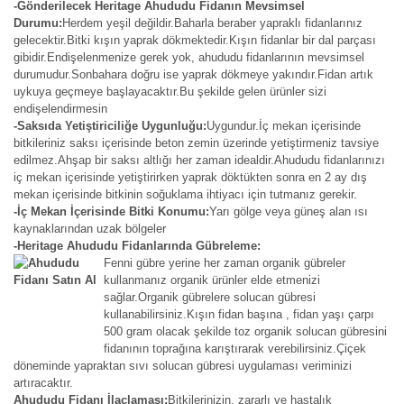
-Gönderilecek Heritage Ahududu Fidanın Mevsimsel
Durumu:
Herdem yeşil değildir.Baharla beraber yapraklı fidanlarınız
gelecektir.Bitki kışın yaprak dökmektedir.Kışın fidanlar bir dal parçası
gibidir.Endişelenmenize gerek yok, ahududu fidanlarının mevsimsel
durumudur.Sonbahara doğru ise yaprak dökmeye yakındır.Fidan artık
uykuya geçmeye başlayacaktır.Bu şekilde gelen ürünler sizi
endişelendirmesin
-Saksıda Yetiştiriciliğe Uygunluğu:
Uygundur.İç mekan içerisinde
bitkileriniz saksı içerisinde beton zemin üzerinde yetiştirmeniz tavsiye
edilmez.Ahşap bir saksı altlığı her zaman idealdir.Ahududu fidanlarınızı
iç mekan içerisinde yetiştirirken yaprak döktükten sonra en 2 ay dış
mekan içerisinde bitkinin soğuklama ihtiyacı için tutmanız gerekir.
-İç Mekan İçerisinde Bitki Konumu:
Yarı gölge veya güneş alan ısı
kaynaklarından uzak bölgeler
-Heritage Ahududu Fidanlarında Gübreleme:
Fenni gübre yerine her zaman organik gübreler
kullanmanız organik ürünler elde etmenizi
sağlar.Organik gübrelere solucan gübresi
kullanabilirsiniz.Kışın fidan başına , fidan yaşı çarpı
500 gram olacak şekilde toz organik solucan gübresini
fidanının toprağına karıştırarak verebilirsiniz.Çiçek
döneminde yapraktan sıvı solucan gübresi uygulaması veriminizi
artıracaktır.
Ahududu Fidanı İlaçlaması:
Bitkilerinizin, zararlı ve hastalık