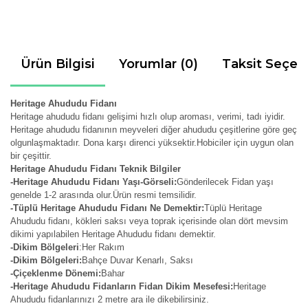
Ürün Bilgisi
Yorumlar (0)
Taksit Seçen
Heritage Ahududu Fidanı
Heritage ahududu fidanı gelişimi hızlı olup aroması, verimi, tadı iyidir.
Heritage ahududu fidanının meyveleri diğer ahududu çeşitlerine göre geç
olgunlaşmaktadır. Dona karşı direnci yüksektir.Hobiciler için uygun olan
bir çeşittir.
Heritage Ahududu Fidanı Teknik Bilgiler
-Heritage Ahududu Fidanı Yaşı-Görseli:
Gönderilecek Fidan yaşı
genelde 1-2 arasında olur.Ürün resmi temsilidir.
-Tüplü Heritage Ahududu Fidanı Ne Demektir:
Tüplü Heritage
Ahududu fidanı, kökleri saksı veya toprak içerisinde olan dört mevsim
dikimi yapılabilen Heritage Ahududu fidanı demektir.
-Dikim Bölgeleri
:Her Rakım
-Dikim Bölgeleri:
Bahçe Duvar Kenarlı, Saksı
-Çiçeklenme Dönemi:
Bahar
-Heritage Ahududu Fidanların Fidan Dikim Mesefesi:
Heritage
Ahududu fidanlarınızı 2 metre ara ile dikebilirsiniz.