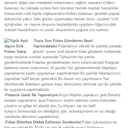
devamlı doğal olan maddeleri kullanmanız sağlıklı olacaktır.Gülleci
bulamacı bu noktada sizlere hem böcekler hemde mantari hastalıklar
konusunda ciddi fayda sağlayacaktır.Gülleci bulamacı genelde yaprak
dökümüne yakın, bitki gözleri uyanmadan hemen önce, çiçekler %10
açtığından, ve meyve oluşumu başladığında uygulanır.Ağacınızdaki
mantari hastalıkların ve zararlı oluşumların çoğuna izin vermez.
-Tracy Sun Fidan Gönderimi Nasıl
Yapılmaktadır:
Fidanlarınız etiketli bir şekilde,yandaki
görseli içeren özel tasarım fidan gönderim kolilerinde
kargo teslimat sınırları içerisinde Türkiye'nin her yerine
gönderilmektedir.Fidanlar gönderilmeden önce sulanmaktadır.Kargoda
bekleme süresi maksimum 10 gündür.Yaz gönderimlerinde fidanların
yapraklarına kaolin uygulaması yapılmaktadır.Bu şekilde fidanlarınızın
yaprakları hafif beyaz gelecektir.Bu durum sizi şaşırtmasın.Yaz
dikimlerinde fidanların güneşe karşı dirençlerini artırmak için bu şekilde
bir uygulama yapılmaktadır.
-Fidanım Geldi Ne Yapmalıyım:
Kışın fidanlar yapraksız gelir.Baharla
beraber yapraklarını açar.Fidanınızı teslim aldıktan sonra kolisinden
çıkartın ve gölge bir alanda alın.Su ihtiyacı var ise hafif
sulayın.Sonrasında ise dilediğiniz gün, buharlaşmanın en az olduğu
vakitlerde dikiminizi yapabilirsiniz.
-Fidan Dikerken Dikkat Edilmesi Gerekenler:
Fidan çukurunuzu en,
boy ve yüksekliği 30-50 cm olacak şekilde açınız.Fidanınızı