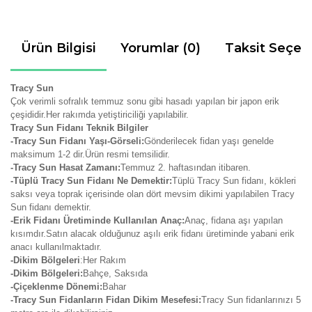
Ürün Bilgisi
Yorumlar (0)
Taksit Seçen
Tracy Sun
Çok verimli sofralık temmuz sonu gibi hasadı yapılan bir japon erik
çeşididir.Her rakımda yetiştiriciliği yapılabilir.
Tracy Sun Fidanı Teknik Bilgiler
-Tracy Sun Fidanı Yaşı-Görseli:
Gönderilecek fidan yaşı genelde
maksimum 1-2 dir.Ürün resmi temsilidir.
-Tracy Sun Hasat Zamanı:
Temmuz 2. haftasından itibaren.
-Tüplü Tracy Sun Fidanı Ne Demektir:
Tüplü Tracy Sun fidanı, kökleri
saksı veya toprak içerisinde olan dört mevsim dikimi yapılabilen Tracy
Sun fidanı demektir.
-Erik Fidanı Üretiminde Kullanılan Anaç:
Anaç, fidana aşı yapılan
kısımdır.Satın alacak olduğunuz aşılı erik fidanı üretiminde yabani erik
anacı kullanılmaktadır.
-Dikim Bölgeleri
:Her Rakım
-Dikim Bölgeleri:
Bahçe, Saksıda
-Çiçeklenme Dönemi:
Bahar
-Tracy Sun Fidanların Fidan Dikim Mesefesi:
Tracy Sun fidanlarınızı 5