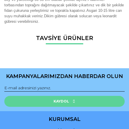
torbasından toprağını dağıtmayacak şekilde çıkartınız ve dik bir şekilde
fidan çukuruna yerleştiriniz ve toprakla kapatınız.Asgari 10-15 litre can
suyu muhakkak veriniz.Dikim gübresi olarak solucan veya leonardit
gübresi verebilirsiniz.
Bu ürünün fiyat bilgisi, resim, ürün açıklamalarında ve diğer
TAVSİYE ÜRÜNLER
konularda yetersiz gördüğünüz noktaları öneri formunu
Bu ürüne ilk yorumu siz yapın!
kullanarak tarafımıza iletebilirsiniz.
Görüş ve önerileriniz için teşekkür ederiz.
Yorum Yaz
Ürün resmi kalitesiz, bozuk veya görüntülenemiyor.
Ürün açıklamasında eksik bilgiler bulunuyor.
KAMPANYALARIMIZDAN HABERDAR OLUN
Ürün bilgilerinde hatalar bulunuyor.
Ürün fiyatı diğer sitelerden daha pahalı.
Bu ürüne benzer farklı alternatifler olmalı.
KAYDOL
KURUMSAL