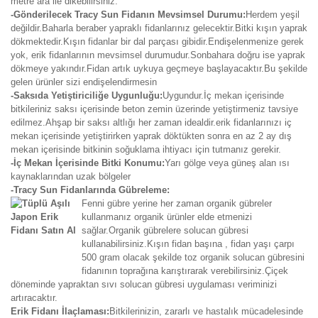
metre ara ile dikebilirsiniz.
-Gönderilecek Tracy Sun Fidanın Mevsimsel Durumu:
Herdem yeşil
değildir.Baharla beraber yapraklı fidanlarınız gelecektir.Bitki kışın yaprak
dökmektedir.Kışın fidanlar bir dal parçası gibidir.Endişelenmenize gerek
yok, erik fidanlarının mevsimsel durumudur.Sonbahara doğru ise yaprak
dökmeye yakındır.Fidan artık uykuya geçmeye başlayacaktır.Bu şekilde
gelen ürünler sizi endişelendirmesin
-Saksıda Yetiştiriciliğe Uygunluğu:
Uygundur.İç mekan içerisinde
bitkileriniz saksı içerisinde beton zemin üzerinde yetiştirmeniz tavsiye
edilmez.Ahşap bir saksı altlığı her zaman idealdir.erik fidanlarınızı iç
mekan içerisinde yetiştirirken yaprak döktükten sonra en az 2 ay dış
mekan içerisinde bitkinin soğuklama ihtiyacı için tutmanız gerekir.
-İç Mekan İçerisinde Bitki Konumu:
Yarı gölge veya güneş alan ısı
kaynaklarından uzak bölgeler
-Tracy Sun Fidanlarında Gübreleme:
Fenni gübre yerine her zaman organik gübreler
kullanmanız organik ürünler elde etmenizi
sağlar.Organik gübrelere solucan gübresi
kullanabilirsiniz.Kışın fidan başına , fidan yaşı çarpı
500 gram olacak şekilde toz organik solucan gübresini
fidanının toprağına karıştırarak verebilirsiniz.Çiçek
döneminde yapraktan sıvı solucan gübresi uygulaması veriminizi
artıracaktır.
Erik Fidanı İlaçlaması:
Bitkilerinizin, zararlı ve hastalık mücadelesinde