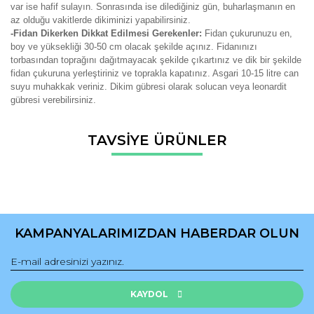
var ise hafif sulayın. Sonrasında ise dilediğiniz gün, buharlaşmanın en
az olduğu vakitlerde dikiminizi yapabilirsiniz.
-Fidan Dikerken Dikkat Edilmesi Gerekenler:
Fidan çukurunuzu en,
boy ve yüksekliği 30-50 cm olacak şekilde açınız. Fidanınızı
torbasından toprağını dağıtmayacak şekilde çıkartınız ve dik bir şekilde
fidan çukuruna yerleştiriniz ve toprakla kapatınız. Asgari 10-15 litre can
suyu muhakkak veriniz. Dikim gübresi olarak solucan veya leonardit
gübresi verebilirsiniz.
Bu ürünün fiyat bilgisi, resim, ürün açıklamalarında ve diğer
TAVSİYE ÜRÜNLER
konularda yetersiz gördüğünüz noktaları öneri formunu
Bu ürüne ilk yorumu siz yapın!
kullanarak tarafımıza iletebilirsiniz.
Görüş ve önerileriniz için teşekkür ederiz.
Yorum Yaz
Ürün resmi kalitesiz, bozuk veya görüntülenemiyor.
Ürün açıklamasında eksik bilgiler bulunuyor.
KAMPANYALARIMIZDAN HABERDAR OLUN
Ürün bilgilerinde hatalar bulunuyor.
Ürün fiyatı diğer sitelerden daha pahalı.
Bu ürüne benzer farklı alternatifler olmalı.
KAYDOL