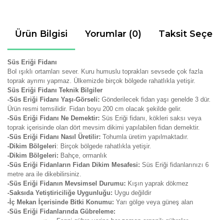
Ürün Bilgisi
Yorumlar (0)
Taksit Seçen
Süs Eriği Fidanı
Bol ışıklı ortamları sever. Kuru humuslu toprakları sevsede çok fazla
toprak ayrımı yapmaz. Ülkemizde birçok bölgede rahatlıkla yetişir.
Süs Eriği Fidanı Teknik Bilgiler
-Süs Eriği Fidanı Yaşı-Görseli:
Gönderilecek fidan yaşı genelde 3 dür.
Ürün resmi temsilidir. Fidan boyu 200 cm olacak şekilde gelir.
-Süs Eriği Fidanı Ne Demektir:
Süs Eriği fidanı, kökleri saksı veya
toprak içerisinde olan dört mevsim dikimi yapılabilen fidan demektir.
-Süs Eriği Fidanı Nasıl Üretilir:
Tohumla üretim yapılmaktadır.
-Dikim Bölgeleri
: Birçok bölgede rahatlıkla yetişir.
-Dikim Bölgeleri:
Bahçe, ormanlık
-Süs Eriği Fidanların Fidan Dikim Mesafesi:
Süs Eriği fidanlarınızı 6
metre ara ile dikebilirsiniz.
-Süs Eriği Fidanın Mevsimsel Durumu:
Kışın yaprak dökmez
-Saksıda Yetiştiriciliğe Uygunluğu:
Uygu değildir
-İç Mekan İçerisinde Bitki Konumu:
Yarı gölge veya güneş alan
-Süs Eriği Fidanlarında Gübreleme: