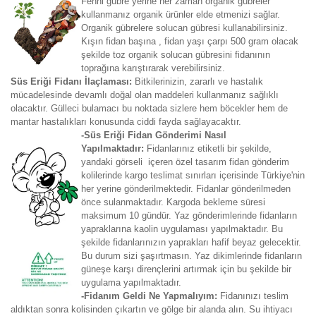
Fenni gübre yerine her zaman organik gübreler
kullanmanız organik ürünler elde etmenizi sağlar.
Organik gübrelere solucan gübresi kullanabilirsiniz.
Kışın fidan başına , fidan yaşı çarpı 500 gram olacak
şekilde toz organik solucan gübresini fidanının
toprağına karıştırarak verebilirsiniz.
Süs Eriği Fidanı İlaçlaması:
Bitkilerinizin, zararlı ve hastalık
mücadelesinde devamlı doğal olan maddeleri kullanmanız sağlıklı
olacaktır. Gülleci bulamacı bu noktada sizlere hem böcekler hem de
mantar hastalıkları konusunda ciddi fayda sağlayacaktır.
-Süs Eriği Fidan Gönderimi Nasıl
Yapılmaktadır:
Fidanlarınız etiketli bir şekilde,
yandaki görseli içeren özel tasarım fidan gönderim
kolilerinde kargo teslimat sınırları içerisinde Türkiye'nin
her yerine gönderilmektedir. Fidanlar gönderilmeden
önce sulanmaktadır. Kargoda bekleme süresi
maksimum 10 gündür. Yaz gönderimlerinde fidanların
yapraklarına kaolin uygulaması yapılmaktadır. Bu
şekilde fidanlarınızın yaprakları hafif beyaz gelecektir.
Bu durum sizi şaşırtmasın. Yaz dikimlerinde fidanların
güneşe karşı dirençlerini artırmak için bu şekilde bir
uygulama yapılmaktadır.
-Fidanım Geldi Ne Yapmalıyım:
Fidanınızı teslim
aldıktan sonra kolisinden çıkartın ve gölge bir alanda alın. Su ihtiyacı