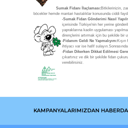
Sumak Fidanı İlaçlaması:
Bitkilerinizin, 
böcekler hemde mantari hastalıklar konusunda ciddi fayd
-Sumak Fidan Gönderimi Nasıl Yapıl
içerisinde Türkiye'nin her yerine gönd
yapraklarına kaolin uygulaması yapılmakt
dirençlerini artırmak için bu şekilde bir
-Fidanım Geldi Ne Yapmalıyım:
Kışın 
ihtiyacı var ise hafif sulayın.Sonrasında
-Fidan Dikerken Dikkat Edilmesi Gere
çıkartınız ve dik bir şekilde fidan çuku
verebilirsiniz.
Bu ürünün fiyat bilgisi, resim, ürün açıklamaların
Görüş ve önerileriniz için teşekkür ederiz.
KAMPANYALARIMIZDAN HABERDA
Ürün resmi kalitesiz, bozuk veya görüntülenemiyo
Ürün açıklamasında eksik bilgiler bulunuyor.
Ürün bilgilerinde hatalar bulunuyor.