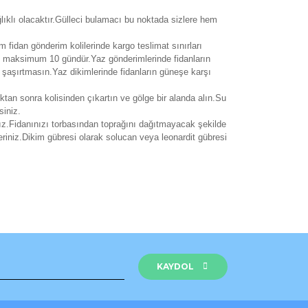
lıklı olacaktır.Gülleci bulamacı bu noktada sizlere hem
m fidan gönderim kolilerinde kargo teslimat sınırları
si maksimum 10 gündür.Yaz gönderimlerinde fidanların
i şaşırtmasın.Yaz dikimlerinde fidanların güneşe karşı
ıktan sonra kolisinden çıkartın ve gölge bir alanda alın.Su
siniz.
ız.Fidanınızı torbasından toprağını dağıtmayacak şekilde
eriniz.Dikim gübresi olarak solucan veya leonardit gübresi
rak tarafımıza iletebilirsiniz.
KAYDOL