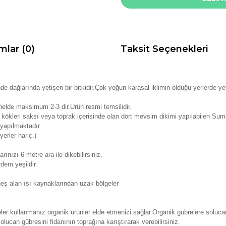
mlar (0)
Taksit Seçenekleri
ğlarında yetişen bir bitkidir.Çok yoğun karasal iklimin olduğu yerlerde yetiş
nelde maksimum 2-3 dir.Ürün resmi temsilidir.
kökleri saksı veya toprak içerisinde olan dört mevsim dikimi yapılabilen Sum
yapılmaktadır.
erler hariç.)
rınızı 6 metre ara ile dikebilirsiniz.
dem yeşildir.
eş alan ısı kaynaklarından uzak bölgeler
er kullanmanız organik ürünler elde etmenizi sağlar.Organik gübrelere solucan 
lucan gübresini fidanının toprağına karıştırarak verebilirsiniz.