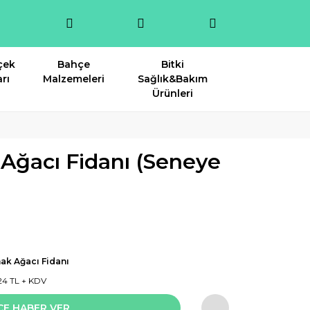
çek
Bahçe
Bitki
rı
Malzemeleri
Sağlık&Bakım
Ürünleri
Ağacı Fidanı (Seneye
ak Ağacı Fidanı
24 TL + KDV
CE HABER VER