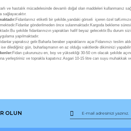
zararlı ve hastalık mücadelesinde devamlı doğal olan maddeleri kullanmanız sağ
a sağlayacaktır.
maktadır:
Fidanlarınız etiketli bir şekilde,yandaki görseli içeren özel taKırmızı
erilmektedir.Fidanlar gönderilmeden önce sulanmaktadır.Kargoda bekleme süre
adır.Bu şekilde fidanlarınızın yaprakları hafif beyaz gelecektir.Bu durum siz
 uygulama yapılmaktadır.
fidanlar yapraksız gelir.Baharla beraber yapraklarını açar.Fidanınızı teslim ald
 ise dilediğiniz gün, buharlaşmanın en az olduğu vakitlerde dikiminizi yapabilir
kenler:
Fidan çukurunuzu en, boy ve yüksekliği 30-50 cm olacak şekilde açın
runa yerleştiriniz ve toprakla kapatınız.Asgari 10-15 litre can suyu muhakkak v
da ve diğer konularda yetersiz gördüğünüz noktaları öneri formunu kullana
Bu ürüne ilk yorumu siz yapın!
R OLUN
r.
Yorum Yaz