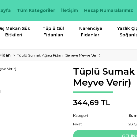
ayfa
Tüm Kategoriler
İletişim
Hesap Numaralarımız
ış Mekan Süs
Tüplü Gül
Narenciye
Yazlık Çi
Bitkileri
Fidanları
Fidanları
Soğanla
Fidanı
Tüplü Sumak Ağacı Fidanı (Seneye Meyve Verir)
Tüplü Sumak 
Meyve Verir)
I
344,69 TL
Kategori
Sum
Fiyat
287,
GELİN