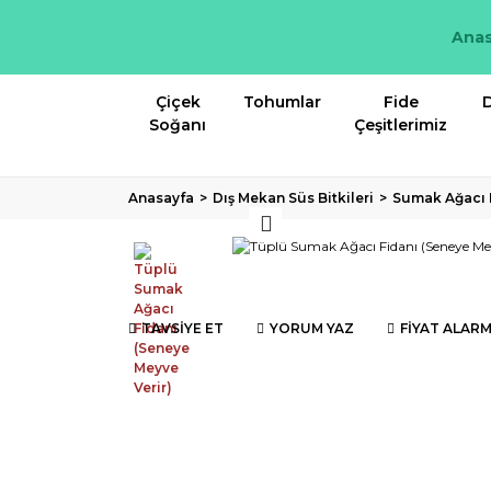
Anas
Çiçek
Tohumlar
Fide
D
Soğanı
Çeşitlerimiz
Anasayfa
Dış Mekan Süs Bitkileri
Sumak Ağacı 
TAVSİYE ET
YORUM YAZ
FİYAT ALARM