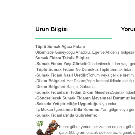
Ürün Bilgisi
Yoru
Tüplü Sumak Ağacı Fidanı
Ülkemizde Güneydoğu Anadolu, Ege ve Akdeniz bölgesinde da
Sumak Fidanı Teknik Bilgiler
-Sumak Fidanı Yaşı-Görseli:
Gönderilecek fidan yaşı ge
-Tüplü Sumak Fidanı Ne Demektir:
Tüplü Sumak fidanı, 
-Sumak Fidanı Nasıl Üretilir:
Tohum veya çelikle üretim 
-Dikim Bölgeleri
:Her Rakım(Aşırı karasal iklimin olduğu y
-Dikim Bölgeleri:
Bahçe, Saksıda
-Sumak Fidanların Fidan Dikim Mesefesi:
Sumak fidanla
-Gönderilecek Sumak Fidanın Mevsimsel Durumu:
Her
-Saksıda Yetiştiriciliğe Uygunluğu:
Uygundur.
-İç Mekan İçerisinde Bitki Konumu:
Yarı gölge veya gün
-Sumak Fidanlarında Gübreleme:
Fenni gübre yerine her zaman organik gübrel
çarpı 500 gram olacak şekilde toz organik so