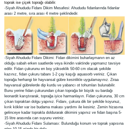
toprak ise çiçek toprağı olabilir.
-Siyah Ahududu Fidanı Dikim Mesafesi: Ahududu fidanlarında fidanlar
arası 2 metre, sıra arası 4 metre şeklindedir.
-Siyah Ahududu Fidanı Dikimi:
Fidan dikimini buharlaşmanın en az
olduğu sabah erken saatlerde veya ikindin vaktinde yapmanız tavsiye
edilir. Fidan çukurunu en boy yükseklik 50-60 cm olacak şekilde
kazınız, fidan çukuru tabanı 1-2 çay kaşığı aquasorb veriniz. Çıkan
toprağa herhangi bir hayvansal gübre kesinlikle uygulamayınız. Ziraa
hayvansal gübrelerde dip kurdu ve yabancı ot tohumları bulunabilir.
Bunu yerine fidan çukurundan çıkan toprağa bir büyük su bardağı
leonardit karıştırarak, toprağa iyice harmanlayın. Fidan çukuruna, 30 cm
çıkan topraktan dolgu yapınız. Fidanı, çukura dik bir şekilde koyunuz,
kırık kökler var ise budama makası yardımı ile kesiniz. Zemin hizasına
gelinceye kadar toprakla doldurarak dikimini yapınız ve fidan başına 5-
15 litre arasında can suyunu veriniz.
-Siyah Ahududu Fidanı Sulaması: Bulunduğu konum ve toprak yapısına
göre 10-15 günde bir defa.