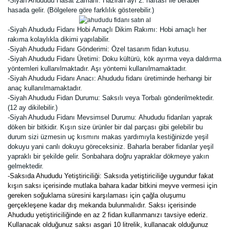
-Siyah Ahududu Hasat Zamanı: Haziran ayı 2. haftası ile beraber
hasada gelir. (Bölgelere göre farklılık gösterebilir.)
-Siyah Ahududu Fidanı Hobi Amaçlı Dikim Rakımı: Hobi amaçlı her
rakıma kolaylıkla dikimi yapılabilir.
-Siyah Ahududu Fidanı Gönderimi: Özel tasarım fidan kutusu.
-Siyah Ahududu Fidanı Üretimi:
Doku kültürü, kök ayırma veya daldırma
yöntemleri kullanılmaktadır. Aşı yöntemi kullanılmamaktadır.
-Siyah Ahududu Fidanı Anacı: Ahududu fidanı üretiminde herhangi bir
anaç kullanılmamaktadır.
-Siyah Ahududu Fidan Durumu:
Saksılı veya Torbalı gönderilmektedir.
(12 ay dikilebilir.)
-Siyah Ahududu Fidanı Mevsimsel Durumu:
Ahududu fidanları yaprak
döken bir bitkidir. Kışın size ürünler bir dal parçası gibi gelebilir bu
durum sizi üzmesin uç kısmını makas yardımıyla kestiğinizde yeşil
dokuyu yani canlı dokuyu göreceksiniz. Baharla beraber fidanlar yeşil
yapraklı bir şekilde gelir. Sonbahara doğru yapraklar dökmeye yakın
gelmektedir.
-Saksıda Ahududu Yetiştiriciliği: Saksıda yetiştiriciliğe uygundur fakat
kışın saksı içerisinde mutlaka bahara kadar bitkini meyve vermesi için
gereken soğuklama süresini karşılaması için çağla oluşumu
gerçekleşene kadar dış mekanda bulunmalıdır. Saksı içerisinde
Ahududu yetiştiriciliğinde en az 2 fidan kullanmanızı tavsiye ederiz.
Kullanacak olduğunuz saksı asgari 10 litrelik, kullanacak olduğunuz