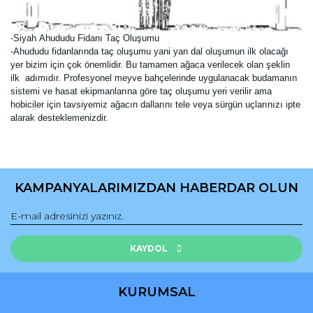
Siyah
Ahududu Fidanı Taç Oluşumu
-
-Ahududu fidanlarında taç oluşumu yani yan dal oluşumun ilk olacağı
yer bizim için çok önemlidir. Bu tamamen ağaca verilecek olan şeklin
ilk adımıdır. Profesyonel meyve bahçelerinde uygulanacak budamanın
sistemi ve hasat ekipmanlarına göre taç oluşumu yeri verilir ama
hobiciler için tavsiyemiz ağacın dallarını tele veya sürgün uçlarınızı ipte
alarak desteklemenizdir.
Bu ürünün fiyat bilgisi, resim, ürün açıklamalarında ve diğer
konularda yetersiz gördüğünüz noktaları öneri formunu
Bu ürüne ilk yorumu siz yapın!
kullanarak tarafımıza iletebilirsiniz.
KAMPANYALARIMIZDAN HABERDAR OLUN
Görüş ve önerileriniz için teşekkür ederiz.
Yorum Yaz
Ürün resmi kalitesiz, bozuk veya görüntülenemiyor.
Ürün açıklamasında eksik bilgiler bulunuyor.
KAYDOL
Ürün bilgilerinde hatalar bulunuyor.
Ürün fiyatı diğer sitelerden daha pahalı.
KURUMSAL
Bu ürüne benzer farklı alternatifler olmalı.