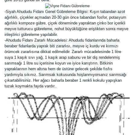
-Siyah Ahududu Fidanı Genel Gübreleme Bilgisi: Kışın tabandan azot
ağırlıklı, çiçekler açmadan 20-30 gün önce tabandan fosfor, potasyum
ağırlıklı kompoze gübre, çiçek döneminde yapraktan çinko bor içerikli
meyve tutturucu gübreleme, nohut büyüklüğüne eriştikten sonra meyve
irileştirici gübreleme yapılabilir.
-Ahududu Fidanı Zararlı Mücadelesi: Ahududu fidanlarında baharla
beraber fidanlarda yaprak biti zararlısı, meyve iç kurdu ve kırmızı
örümcek zararlısına dikkat edilmelidir. Zararlı mücadelesinde 1 litre
suya 1 kaşık sıvı yağ, 1 kaşık arap sabunu ve bir diş rendelenmiş
sarımsağı 1 litre su içerisine koyun ve iyice karıştırın. Bitkinin
yapraklarının hem altına hem de üstüne gelecek şekilde fısfıs
yardımıyla sıkınız.
Sarımsak
kokusunda hoşlanmıyorsanız sarımsağı
çıkartabilirsiniz. Her ağacı baharla beraber 1 renkli kokulu yapışkan
tuzak koymakta fayda vardır.
.