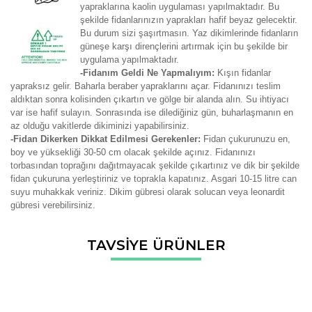
yapraklarına kaolin uygulaması yapılmaktadır. Bu
şekilde fidanlarınızın yaprakları hafif beyaz gelecektir.
Bu durum sizi şaşırtmasın. Yaz dikimlerinde fidanların
güneşe karşı dirençlerini artırmak için bu şekilde bir
uygulama yapılmaktadır.
-Fidanım Geldi Ne Yapmalıyım:
Kışın fidanlar
yapraksız gelir. Baharla beraber yapraklarını açar. Fidanınızı teslim
aldıktan sonra kolisinden çıkartın ve gölge bir alanda alın. Su ihtiyacı
var ise hafif sulayın. Sonrasında ise dilediğiniz gün, buharlaşmanın en
az olduğu vakitlerde dikiminizi yapabilirsiniz.
-Fidan Dikerken Dikkat Edilmesi Gerekenler:
Fidan çukurunuzu en,
boy ve yüksekliği 30-50 cm olacak şekilde açınız. Fidanınızı
torbasından toprağını dağıtmayacak şekilde çıkartınız ve dik bir şekilde
fidan çukuruna yerleştiriniz ve toprakla kapatınız. Asgari 10-15 litre can
suyu muhakkak veriniz. Dikim gübresi olarak solucan veya leonardit
gübresi verebilirsiniz.
Bu ürünün fiyat bilgisi, resim, ürün açıklamalarında ve diğer
TAVSİYE ÜRÜNLER
konularda yetersiz gördüğünüz noktaları öneri formunu
Bu ürüne ilk yorumu siz yapın!
kullanarak tarafımıza iletebilirsiniz.
Görüş ve önerileriniz için teşekkür ederiz.
Yorum Yaz