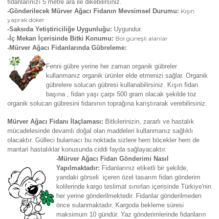
fidanlarınızı 5 metre ara ile dikebilirsiniz.
-Gönderilecek Mürver Ağacı Fidanın Mevsimsel Durumu:
Kışın
yaprak döker
-Saksıda Yetiştiriciliğe Uygunluğu:
Uygundur.
-İç Mekan İçerisinde Bitki Konumu:
Bol güneşli alanlar
-Mürver Ağacı Fidanlarında Gübreleme:
Fenni gübre yerine her zaman organik gübreler
kullanmanız organik ürünler elde etmenizi sağlar. Organik
gübrelere solucan gübresi kullanabilirsiniz. Kışın fidan
başına , fidan yaşı çarpı 500 gram olacak şekilde toz
organik solucan gübresini fidanının toprağına karıştırarak verebilirsiniz.
Mürver Ağacı Fidanı İlaçlaması:
Bitkilerinizin, zararlı ve hastalık
mücadelesinde devamlı doğal olan maddeleri kullanmanız sağlıklı
olacaktır. Gülleci bulamacı bu noktada sizlere hem böcekler hem de
mantari hastalıklar konusunda ciddi fayda sağlayacaktır.
-Mürver Ağacı Fidan Gönderimi Nasıl
Yapılmaktadır:
Fidanlarınız etiketli bir şekilde,
yandaki görseli içeren özel tasarım fidan gönderim
kolilerinde kargo teslimat sınırları içerisinde Türkiye'nin
her yerine gönderilmektedir. Fidanlar gönderilmeden
önce sulanmaktadır. Kargoda bekleme süresi
maksimum 10 gündür. Yaz gönderimlerinde fidanların