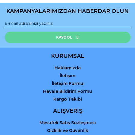
Ürün resmi kalitesiz, bozuk veya görüntülenemiyor.
Ürün açıklamasında eksik bilgiler bulunuyor.
KAMPANYALARIMIZDAN HABERDAR OLUN
Ürün bilgilerinde hatalar bulunuyor.
Ürün fiyatı diğer sitelerden daha pahalı.
Bu ürüne benzer farklı alternatifler olmalı.
KAYDOL
KURUMSAL
Hakkımızda
Gönder
İletişim
İletişim Formu
Havale Bildirim Formu
Kargo Takibi
ALIŞVERİŞ
Mesafeli Satış Sözleşmesi
Gizlilik ve Güvenlik