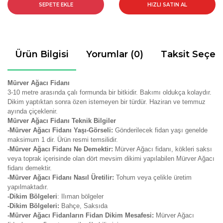
SEPETE EKLE
HIZLI SATIN AL
Ürün Bilgisi
Yorumlar (0)
Taksit Seçen
Mürver Ağacı Fidanı
3-10 metre arasında çalı formunda bir bitkidir. Bakımı oldukça kolaydır.
Dikim yaptıktan sonra özen istemeyen bir türdür. Haziran ve temmuz
ayında çiçeklenir.
Mürver Ağacı Fidanı Teknik Bilgiler
-Mürver Ağacı Fidanı Yaşı-Görseli:
Gönderilecek fidan yaşı genelde
maksimum 1 dir. Ürün resmi temsilidir.
-Mürver Ağacı Fidanı Ne Demektir:
Mürver Ağacı fidanı, kökleri saksı
veya toprak içerisinde olan dört mevsim dikimi yapılabilen Mürver Ağacı
fidanı demektir.
-Mürver Ağacı Fidanı Nasıl Üretilir:
Tohum veya çelikle üretim
yapılmaktadır.
-Dikim Bölgeleri
: Ilıman bölgeler
-Dikim Bölgeleri:
Bahçe, Saksıda
-Mürver Ağacı Fidanların Fidan Dikim Mesafesi:
Mürver Ağacı