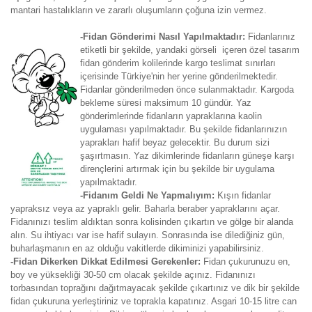
mantari hastalıkların ve zararlı oluşumların çoğuna izin vermez.
-Fidan Gönderimi Nasıl Yapılmaktadır:
Fidanlarınız
etiketli bir şekilde, yandaki görseli içeren özel tasarım
fidan gönderim kolilerinde kargo teslimat sınırları
içerisinde Türkiye'nin her yerine gönderilmektedir.
Fidanlar gönderilmeden önce sulanmaktadır. Kargoda
bekleme süresi maksimum 10 gündür. Yaz
gönderimlerinde fidanların yapraklarına kaolin
uygulaması yapılmaktadır. Bu şekilde fidanlarınızın
yaprakları hafif beyaz gelecektir. Bu durum sizi
şaşırtmasın. Yaz dikimlerinde fidanların güneşe karşı
dirençlerini artırmak için bu şekilde bir uygulama
yapılmaktadır.
-Fidanım Geldi Ne Yapmalıyım:
Kışın fidanlar
yapraksız veya az yapraklı gelir. Baharla beraber yapraklarını açar.
Fidanınızı teslim aldıktan sonra kolisinden çıkartın ve gölge bir alanda
alın. Su ihtiyacı var ise hafif sulayın. Sonrasında ise dilediğiniz gün,
buharlaşmanın en az olduğu vakitlerde dikiminizi yapabilirsiniz.
-Fidan Dikerken Dikkat Edilmesi Gerekenler:
Fidan çukurunuzu en,
boy ve yüksekliği 30-50 cm olacak şekilde açınız. Fidanınızı
torbasından toprağını dağıtmayacak şekilde çıkartınız ve dik bir şekilde
fidan çukuruna yerleştiriniz ve toprakla kapatınız. Asgari 10-15 litre can