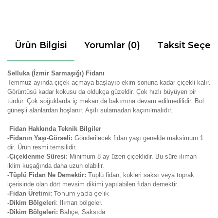
Ürün Bilgisi
Yorumlar (0)
Taksit Seçen
Selluka (İzmir Sarmaşığı) Fidanı
Temmuz ayında çiçek açmaya başlayıp ekim sonuna kadar çiçekli kalır.
Görüntüsü kadar kokusu da oldukça güzeldir. Çok hızlı büyüyen bir
türdür. Çok soğuklarda iç mekan da bakımına devam edilmedilidir. Bol
güneşli alanlardan hoşlanır. Aşılı sulamadan kaçınılmalıdır.
Fidan Hakkında Teknik Bilgiler
-Fidanın Yaşı-Görseli:
Gönderilecek fidan yaşı genelde maksimum 1
dir. Ürün resmi temsilidir.
-Çiçeklenme Süresi:
Minimum 8 ay üzeri çiçeklidir. Bu süre ılıman
iklim kuşağında daha uzun olabilir.
-Tüplü Fidan Ne Demektir:
Tüplü fidan, kökleri saksı veya toprak
içerisinde olan dört mevsim dikimi yapılabilen fidan demektir.
Tohum yada çelik
-Fidan Üretimi:
-Dikim Bölgeleri
: Ilıman bölgeler.
-Dikim Bölgeleri:
Bahçe, Saksıda