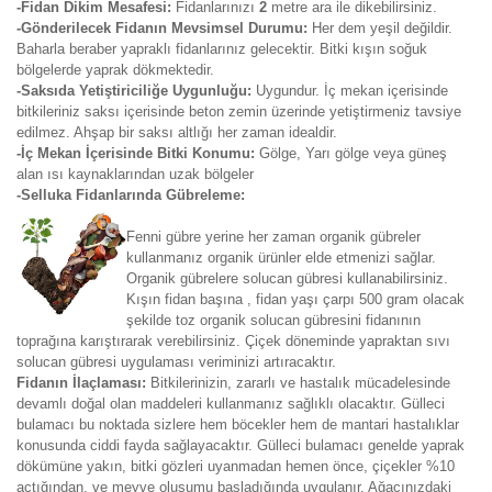
-Fidan Dikim Mesafesi:
Fidanlarınızı
2
metre ara ile dikebilirsiniz.
-Gönderilecek Fidanın Mevsimsel Durumu:
Her dem yeşil değildir.
Baharla beraber yapraklı fidanlarınız gelecektir. Bitki kışın soğuk
bölgelerde yaprak dökmektedir.
-Saksıda Yetiştiriciliğe Uygunluğu:
Uygundur. İç mekan içerisinde
bitkileriniz saksı içerisinde beton zemin üzerinde yetiştirmeniz tavsiye
edilmez. Ahşap bir saksı altlığı her zaman idealdir.
-İç Mekan İçerisinde Bitki Konumu:
Gölge, Yarı gölge veya güneş
alan ısı kaynaklarından uzak bölgeler
-Selluka Fidanlarında Gübreleme:
Fenni gübre yerine her zaman organik gübreler
kullanmanız organik ürünler elde etmenizi sağlar.
Organik gübrelere solucan gübresi kullanabilirsiniz.
Kışın fidan başına , fidan yaşı çarpı 500 gram olacak
şekilde toz organik solucan gübresini fidanının
toprağına karıştırarak verebilirsiniz. Çiçek döneminde yapraktan sıvı
solucan gübresi uygulaması veriminizi artıracaktır.
Fidanın İlaçlaması:
Bitkilerinizin, zararlı ve hastalık mücadelesinde
devamlı doğal olan maddeleri kullanmanız sağlıklı olacaktır. Gülleci
bulamacı bu noktada sizlere hem böcekler hem de mantari hastalıklar
konusunda ciddi fayda sağlayacaktır. Gülleci bulamacı genelde yaprak
dökümüne yakın, bitki gözleri uyanmadan hemen önce, çiçekler %10
açtığından, ve meyve oluşumu başladığında uygulanır. Ağacınızdaki