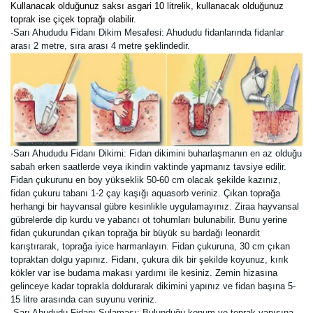
Kullanacak olduğunuz saksı asgari 10 litrelik, kullanacak olduğunuz
toprak ise çiçek toprağı olabilir.
-Sarı Ahududu Fidanı Dikim Mesafesi: Ahududu fidanlarında fidanlar
arası 2 metre, sıra arası 4 metre şeklindedir.
-Sarı Ahududu Fidanı Dikimi:
Fidan dikimini buharlaşmanın en az olduğu
sabah erken saatlerde veya ikindin vaktinde yapmanız tavsiye edilir.
Fidan çukurunu en boy yükseklik 50-60 cm olacak şekilde kazınız,
fidan çukuru tabanı 1-2 çay kaşığı aquasorb veriniz. Çıkan toprağa
herhangi bir hayvansal gübre kesinlikle uygulamayınız. Ziraa hayvansal
gübrelerde dip kurdu ve yabancı ot tohumları bulunabilir. Bunu yerine
fidan çukurundan çıkan toprağa bir büyük su bardağı leonardit
karıştırarak, toprağa iyice harmanlayın. Fidan çukuruna, 30 cm çıkan
topraktan dolgu yapınız. Fidanı, çukura dik bir şekilde koyunuz, kırık
kökler var ise budama makası yardımı ile kesiniz. Zemin hizasına
gelinceye kadar toprakla doldurarak dikimini yapınız ve fidan başına 5-
15 litre arasında can suyunu veriniz.
-Sarı Ahududu Fidanı Sulaması: Bulunduğu konum ve toprak yapısına