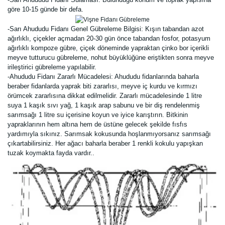
göre 10-15 günde bir defa.
-Sarı Ahududu Fidanı Genel Gübreleme Bilgisi: Kışın tabandan azot
ağırlıklı, çiçekler açmadan 20-30 gün önce tabandan fosfor, potasyum
ağırlıklı kompoze gübre, çiçek döneminde yapraktan çinko bor içerikli
meyve tutturucu gübreleme, nohut büyüklüğüne eriştikten sonra meyve
irileştirici gübreleme yapılabilir.
-Ahududu Fidanı Zararlı Mücadelesi: Ahududu fidanlarında baharla
beraber fidanlarda yaprak biti zararlısı, meyve iç kurdu ve kırmızı
örümcek zararlısına dikkat edilmelidir. Zararlı mücadelesinde 1 litre
suya 1 kaşık sıvı yağ, 1 kaşık arap sabunu ve bir diş rendelenmiş
sarımsağı 1 litre su içerisine koyun ve iyice karıştırın. Bitkinin
yapraklarının hem altına hem de üstüne gelecek şekilde fısfıs
yardımıyla sıkınız.
Sarımsak
kokusunda hoşlanmıyorsanız sarımsağı
çıkartabilirsiniz. Her ağacı baharla beraber 1 renkli kokulu yapışkan
tuzak koymakta fayda vardır.
.