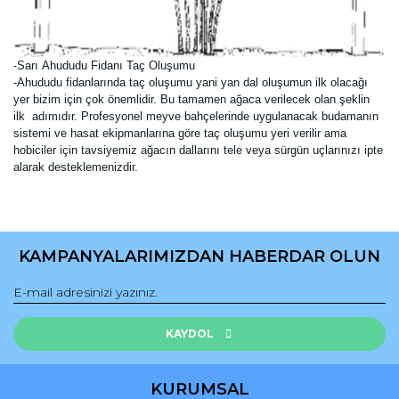
Sarı
Ahududu Fidanı Taç Oluşumu
-
-Ahududu fidanlarında taç oluşumu yani yan dal oluşumun ilk olacağı
yer bizim için çok önemlidir. Bu tamamen ağaca verilecek olan şeklin
ilk adımıdır. Profesyonel meyve bahçelerinde uygulanacak budamanın
sistemi ve hasat ekipmanlarına göre taç oluşumu yeri verilir ama
hobiciler için tavsiyemiz ağacın dallarını tele veya sürgün uçlarınızı ipte
alarak desteklemenizdir.
Bu ürünün fiyat bilgisi, resim, ürün açıklamalarında ve diğer
konularda yetersiz gördüğünüz noktaları öneri formunu
Bu ürüne ilk yorumu siz yapın!
kullanarak tarafımıza iletebilirsiniz.
KAMPANYALARIMIZDAN HABERDAR OLUN
Görüş ve önerileriniz için teşekkür ederiz.
Yorum Yaz
Ürün resmi kalitesiz, bozuk veya görüntülenemiyor.
Ürün açıklamasında eksik bilgiler bulunuyor.
KAYDOL
Ürün bilgilerinde hatalar bulunuyor.
Ürün fiyatı diğer sitelerden daha pahalı.
KURUMSAL