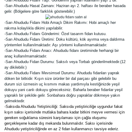
-Sarı Ahududu Fidanı Yaşı: Gönderimi yapılan fidanların yaşı 1 dir.
-Sarı Ahududu Hasat Zamanı: Haziran ayı 2. haftası ile beraber hasada
gelir. (Bölgelere göre farklılık gösterebilir.)
-Sarı Ahududu Fidanı Hobi Amaçlı Dikim Rakımı: Hobi amaçlı her
rakıma kolaylıkla dikimi yapılabilir.
-Sarı Ahududu Fidanı Gönderimi: Özel tasarım fidan kutusu.
-Sarı Ahududu Fidanı Üretimi:
Doku kültürü, kök ayırma veya daldırma
yöntemleri kullanılmaktadır. Aşı yöntemi kullanılmamaktadır.
-Sarı Ahududu Fidanı Anacı: Ahududu fidanı üretiminde herhangi bir
anaç kullanılmamaktadır.
-Sarı Ahududu Fidan Durumu:
Saksılı veya Torbalı gönderilmektedir.(12
ay dikilebilir.)
-Sarı Ahududu Fidanı Mevsimsel Durumu:
Ahududu fidanları yaprak
döken bir bitkidir. Kışın size ürünler bir dal parçası gibi gelebilir bu
durum sizi üzmesin uç kısmını makas yardımıyla kestiğinizde yeşil
dokuyu yani canlı dokuyu göreceksiniz. Baharla beraber fidanlar yeşil
yapraklı bir şekilde gelir. Sonbahara doğru yapraklar dökmeye yakın
gelmektedir.
-Saksıda Ahududu Yetiştiriciliği: Saksıda yetiştiriciliğe uygundur fakat
kışın saksı içerisinde mutlaka bahara kadar bitkini meyve vermesi için
gereken soğuklama süresini karşılaması için çağla oluşumu
gerçekleşene kadar dış mekanda bulunmalıdır. Saksı içerisinde
Ahududu yetiştiriciliğinde en az 2 fidan kullanmanızı tavsiye ederiz.