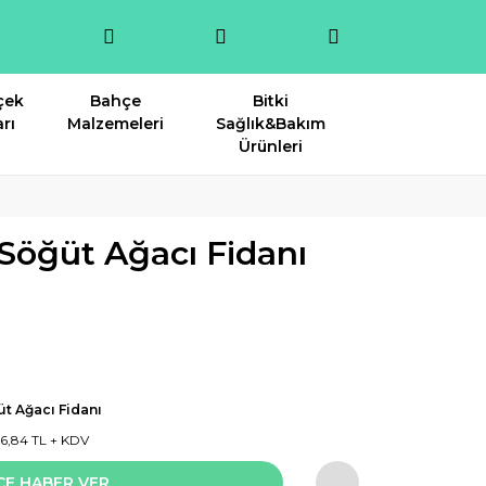
çek
Bahçe
Bitki
rı
Malzemeleri
Sağlık&Bakım
Ürünleri
Söğüt Ağacı Fidanı
t Ağacı Fidanı
6,84 TL + KDV
CE HABER VER