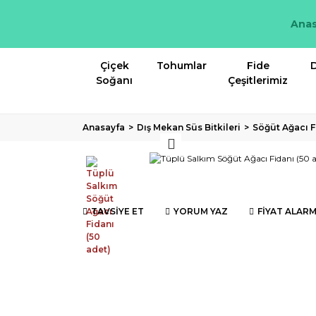
Anas
Çiçek
Tohumlar
Fide
D
Soğanı
Çeşitlerimiz
Anasayfa
Dış Mekan Süs Bitkileri
Söğüt Ağacı F
TAVSİYE ET
YORUM YAZ
FİYAT ALARM