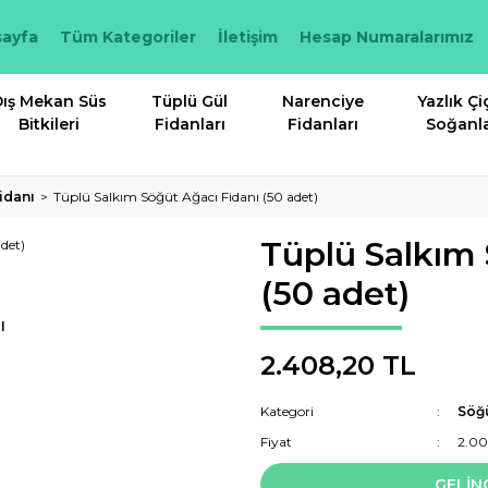
ayfa
Tüm Kategoriler
İletişim
Hesap Numaralarımız
ış Mekan Süs
Tüplü Gül
Narenciye
Yazlık Çi
Bitkileri
Fidanları
Fidanları
Soğanla
idanı
Tüplü Salkım Söğüt Ağacı Fidanı (50 adet)
Tüplü Salkım 
(50 adet)
I
2.408,20 TL
Kategori
Söğü
Fiyat
2.00
GELİN