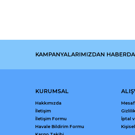
Ürün resmi kalitesiz, bozuk veya görüntülenemiyo
Ürün açıklamasında eksik bilgiler bulunuyor.
Ürün bilgilerinde hatalar bulunuyor.
Ürün fiyatı diğer sitelerden daha pahalı.
Bu ürüne benzer farklı alternatifler olmalı.
KAMPANYALARIMIZDAN HABERDA
KURUMSAL
ALIŞ
Hakkımızda
Mesafe
İletişim
Gizlil
İletişim Formu
İptal 
Havale Bildirim Formu
Kişisel
Kargo Takibi