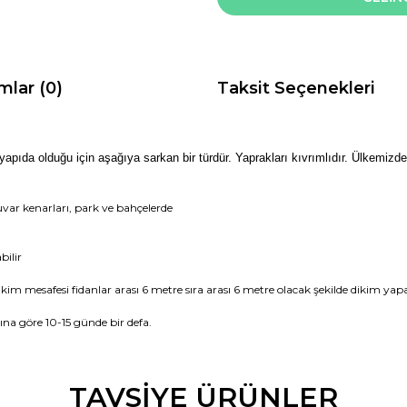
mlar (0)
Taksit Seçenekleri
yapıda olduğu için aşağıya sarkan bir türdür. Yaprakları kıvrımlıdır. Ülkemizde
uvar kenarları, park ve bahçelerde
bilir
kim mesafesi fidanlar arası 6 metre sıra arası 6 metre olacak şekilde dikim yapab
a göre 10-15 günde bir defa.
da ve diğer konularda yetersiz gördüğünüz noktaları öneri formunu kullana
TAVSİYE ÜRÜNLER