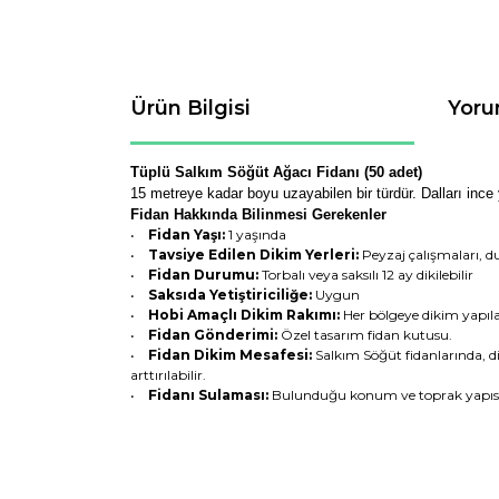
Ürün Bilgisi
Yoru
Tüplü Salkım Söğüt Ağacı Fidanı (50 adet)
15 metreye kadar boyu uzayabilen bir türdür. Dalları ince 
Fidan Hakkında Bilinmesi Gerekenler
•
Fidan Yaşı:
1 yaşında
•
Tavsiye Edilen Dikim Yerleri:
Peyzaj çalışmaları, d
•
Fidan Durumu:
Torbalı veya saksılı 12 ay dikilebilir
•
Saksıda Yetiştiriciliğe:
Uygun
•
Hobi Amaçlı Dikim Rakımı:
Her bölgeye dikim yapıla
•
Fidan Gönderimi:
Özel tasarım fidan kutusu.
•
Fidan Dikim Mesafesi:
Salkım Söğüt fidanlarında, di
arttırılabilir.
•
Fidanı Sulaması:
Bulunduğu konum ve toprak yapısın
Bu ürünün fiyat bilgisi, resim, ürün açıklamaların
Görüş ve önerileriniz için teşekkür ederiz.