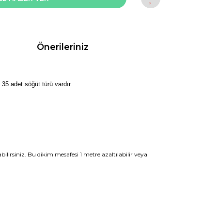
Önerileriniz
 35 adet söğüt türü vardır.
ilirsiniz. Bu dikim mesafesi 1 metre azaltılabilir veya
rak tarafımıza iletebilirsiniz.