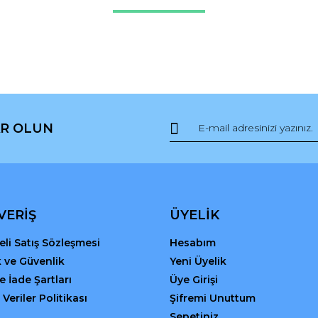
Bu ürüne ilk yorumu siz yapın!
r.
Yorum Yaz
R OLUN
Gönder
VERİŞ
ÜYELİK
li Satış Sözleşmesi
Hesabım
ik ve Güvenlik
Yeni Üyelik
ve İade Şartları
Üye Girişi
 Veriler Politikası
Şifremi Unuttum
Sepetiniz