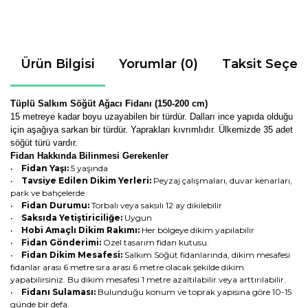
Ürün Bilgisi
Yorumlar (0)
Taksit Seçen
Tüplü Salkım Söğüt Ağacı Fidanı (150-200 cm)
15 metreye kadar boyu uzayabilen bir türdür. Dalları ince yapıda olduğu
için aşağıya sarkan bir türdür. Yaprakları kıvrımlıdır. Ülkemizde 35 adet
söğüt türü vardır.
Fidan Hakkında Bilinmesi Gerekenler
•
Fidan Yaşı:
5 yaşında
•
Tavsiye Edilen Dikim Yerleri:
Peyzaj çalışmaları, duvar kenarları,
park ve bahçelerde
•
Fidan Durumu:
Torbalı veya saksılı 12 ay dikilebilir
•
Saksıda Yetiştiriciliğe:
Uygun
•
Hobi Amaçlı Dikim Rakımı:
Her bölgeye dikim yapılabilir
•
Fidan Gönderimi:
Özel tasarım fidan kutusu.
•
Fidan Dikim Mesafesi:
Salkım Söğüt fidanlarında, dikim mesafesi
fidanlar arası 6 metre sıra arası 6 metre olacak şekilde dikim
yapabilirsiniz. Bu dikim mesafesi 1 metre azaltılabilir veya arttırılabilir.
•
Fidanı Sulaması:
Bulunduğu konum ve toprak yapısına göre 10-15
günde bir defa.