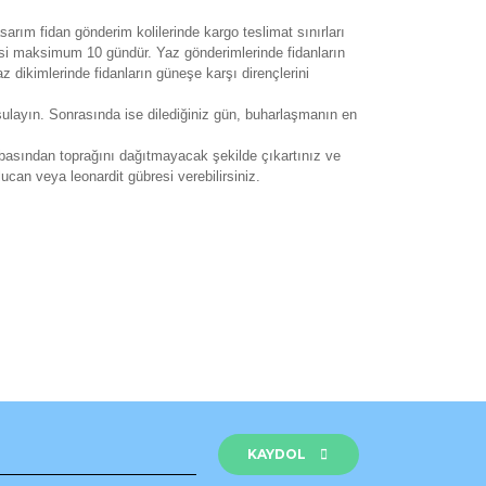
asarım fidan gönderim kolilerinde kargo teslimat sınırları
esi maksimum 10 gündür. Yaz gönderimlerinde fidanların
z dikimlerinde fidanların güneşe karşı dirençlerini
f sulayın. Sonrasında ise dilediğiniz gün, buharlaşmanın en
rbasından toprağını dağıtmayacak şekilde çıkartınız ve
ucan veya leonardit gübresi verebilirsiniz.
rak tarafımıza iletebilirsiniz.
KAYDOL