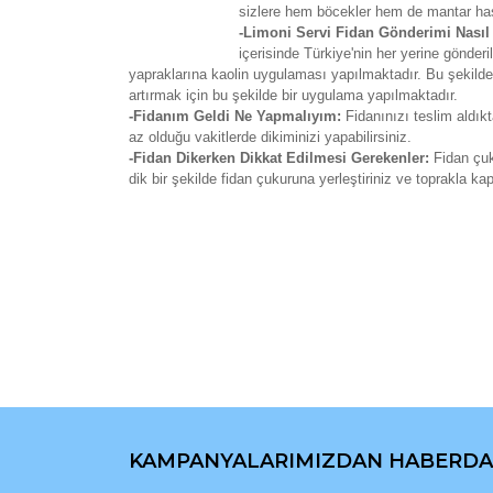
sizlere hem böcekler hem de mantar has
-Limoni Servi Fidan Gönderimi Nasıl
içerisinde Türkiye'nin her yerine gönd
yapraklarına kaolin uygulaması yapılmaktadır. Bu şekilde f
artırmak için bu şekilde bir uygulama yapılmaktadır.
-Fidanım Geldi Ne Yapmalıyım:
Fidanınızı teslim aldık
az olduğu vakitlerde dikiminizi yapabilirsiniz.
-Fidan Dikerken Dikkat Edilmesi Gerekenler:
Fidan çuk
dik bir şekilde fidan çukuruna yerleştiriniz ve toprakla k
Bu ürünün fiyat bilgisi, resim, ürün açıklamaların
Görüş ve önerileriniz için teşekkür ederiz.
Ürün resmi kalitesiz, bozuk veya görüntülenemiyo
Ürün açıklamasında eksik bilgiler bulunuyor.
Ürün bilgilerinde hatalar bulunuyor.
Ürün fiyatı diğer sitelerden daha pahalı.
Bu ürüne benzer farklı alternatifler olmalı.
KAMPANYALARIMIZDAN HABERDA