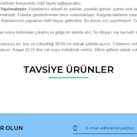
talıkları konusunda ciddi fayda sağlayacaktır.
 Yapılmaktadır:
Fidanlarınız etiketli bir şekilde, yandaki görseli içeren özel t
erilmektedir. Fidanlar gönderilmeden önce sulanmaktadır. Kargoda bekleme sür
idanlarınızın yaprakları hafif beyaz gelecektir. Bu durum sizi şaşırtmasın. Ya
tan sonra kolisinden çıkartın ve gölge bir alanda alın. Su ihtiyacı var ise hafi
urunuzu en, boy ve yüksekliği 30-50 cm olacak şekilde açınız. Fidanınızı to
apatınız. Asgari 10-15 litre can suyu muhakkak veriniz. Dikim gübresi olarak sol
da ve diğer konularda yetersiz gördüğünüz noktaları öneri formunu kullana
TAVSİYE ÜRÜNLER
Bu ürüne ilk yorumu siz yapın!
r.
Yorum Yaz
R OLUN