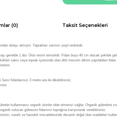
mlar (0)
Taksit Seçenekleri
ndan dolayı almıştır. Yaprakları sarımsı yeşil renktedir.
aşı genelde 1 dür. Ürün resmi temsilidir. Fidan boyu 40 cm olacak şekilde geli
kökleri saksı veya toprak içerisinde olan dört mevsim dikimi yapılabilen fidan
öntemi
 Servi fidanlarınızı 3 metre ara ile dikebilirsiniz.
kmez
reler kullanmanız organik ürünler elde etmenizi sağlar. Organik gübrelere solu
rganik solucan gübresini fidanının toprağına karıştırarak verebilirsiniz.
erinizin, zararlı ve hastalık mücadelesinde devamlı doğal olan maddeleri kulla