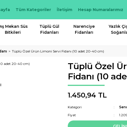
ayfa
Tüm Kategoriler
İletişim
Hesap Numaralarımız
ış Mekan Süs
Tüplü Gül
Narenciye
Yazlık Çi
Bitkileri
Fidanları
Fidanları
Soğanla
danı
Tüplü Özel Ürün Limoni Servi Fidanı (10 adet 20-40 cm)
Tüplü Özel Ür
Fidanı (10 ad
I
1.450,94 TL
Kategori
Serv
Fiyat
1.20
GELİN