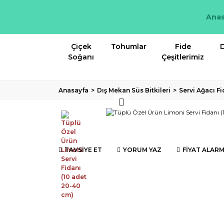
Anas
Çiçek
Tohumlar
Fide
D
Soğanı
Çeşitlerimiz
Anasayfa
Dış Mekan Süs Bitkileri
Servi Ağacı Fi
TAVSİYE ET
YORUM YAZ
FİYAT ALARM