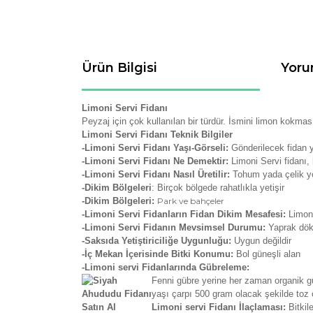
Ürün Bilgisi
Yoru
Limoni Servi Fidanı
Peyzaj için çok kullanılan bir türdür. İsmini limon kokması
Limoni Servi Fidanı Teknik Bilgiler
-Limoni Servi Fidanı Yaşı-Görseli:
Gönderilecek fidan y
-Limoni Servi Fidanı Ne Demektir:
Limoni Servi fidanı, 
-Limoni Servi Fidanı Nasıl Üretilir:
Tohum yada çelik y
-Dikim Bölgeleri
: Birçok bölgede rahatlıkla yetişir
-Dikim Bölgeleri:
Park ve bahçeler
-Limoni Servi Fidanların Fidan Dikim Mesafesi:
Limoni
-Limoni Servi Fidanın Mevsimsel Durumu:
Yaprak dö
-Saksıda Yetiştiriciliğe Uygunluğu:
Uygun değildir
-İç Mekan İçerisinde Bitki Konumu:
Bol güneşli alan
-Limoni servi Fidanlarında Gübreleme:
Fenni gübre yerine her zaman organik güb
yaşı çarpı 500 gram olacak şekilde toz o
Limoni servi Fidanı İlaçlaması:
Bitkil