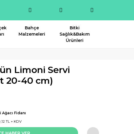
çek
Bahçe
Bitki
rı
Malzemeleri
Sağlık&Bakım
Ürünleri
ün Limoni Servi
et 20-40 cm)
i Ağacı Fidanı
9,12 TL + KDV
CE HABER VER