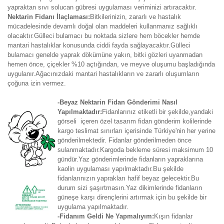
yapraktan sıvı solucan gübresi uygulaması veriminizi artıracaktır.
Nektarin Fidanı İlaçlaması:
Bitkilerinizin, zararlı ve hastalık
mücadelesinde devamlı doğal olan maddeleri kullanmanız sağlıklı
olacaktır.Gülleci bulamacı bu noktada sizlere hem böcekler hemde
mantari hastalıklar konusunda ciddi fayda sağlayacaktır.Gülleci
bulamacı genelde yaprak dökümüne yakın, bitki gözleri uyanmadan
hemen önce, çiçekler %10 açtığından, ve meyve oluşumu başladığında
uygulanır.Ağacınızdaki mantari hastalıkların ve zararlı oluşumların
çoğuna izin vermez.
-Beyaz Nektarin Fidan Gönderimi Nasıl
Yapılmaktadır:
Fidanlarınız etiketli bir şekilde,yandaki
görseli içeren özel tasarım fidan gönderim kolilerinde
kargo teslimat sınırları içerisinde Türkiye'nin her yerine
gönderilmektedir. Fidanlar gönderilmeden önce
sulanmaktadır.Kargoda bekleme süresi maksimum 10
gündür.Yaz gönderimlerinde fidanların yapraklarına
kaolin uygulaması yapılmaktadır.Bu şekilde
fidanlarınızın yaprakları hafif beyaz gelecektir.Bu
durum sizi şaşırtmasın.Yaz dikimlerinde fidanların
güneşe karşı dirençlerini artırmak için bu şekilde bir
uygulama yapılmaktadır.
-Fidanım Geldi Ne Yapmalıyım:
Kışın fidanlar