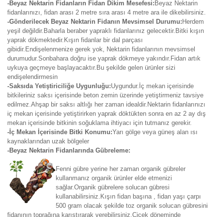
-Beyaz Nektarin Fidanların Fidan Dikim Mesefesi:
Beyaz Nektarin
fidanlarınızı, fidan arası 2 metre sıra arası 4 metre ara ile dikebilirsiniz.
-Gönderilecek Beyaz Nektarin Fidanın Mevsimsel Durumu:
Herdem
yeşil değildir.Baharla beraber yapraklı fidanlarınız gelecektir.Bitki kışın
yaprak dökmektedir.Kışın fidanlar bir dal parçası
gibidir.Endişelenmenize gerek yok, Nektarin fidanlarının mevsimsel
durumudur.Sonbahara doğru ise yaprak dökmeye yakındır.Fidan artık
uykuya geçmeye başlayacaktır.Bu şekilde gelen ürünler sizi
endişelendirmesin
-Saksıda Yetiştiriciliğe Uygunluğu:
Uygundur.İç mekan içerisinde
bitkileriniz saksı içerisinde beton zemin üzerinde yetiştirmeniz tavsiye
edilmez.Ahşap bir saksı altlığı her zaman idealdir.Nektarin fidanlarınızı
iç mekan içerisinde yetiştirirken yaprak döktükten sonra en az 2 ay dış
mekan içerisinde bitkinin soğuklama ihtiyacı için tutmanız gerekir.
-İç Mekan İçerisinde Bitki Konumu:
Yarı gölge veya güneş alan ısı
kaynaklarından uzak bölgeler
-Beyaz Nektarin Fidanlarında Gübreleme:
Fenni gübre yerine her zaman organik gübreler
kullanmanız organik ürünler elde etmenizi
sağlar.Organik gübrelere solucan gübresi
kullanabilirsiniz.Kışın fidan başına , fidan yaşı çarpı
500 gram olacak şekilde toz organik solucan gübresini
fidanının toprağına karıştırarak verebilirsiniz.Çiçek döneminde