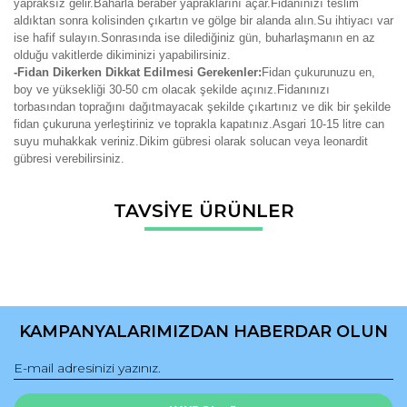
yapraksız gelir.Baharla beraber yapraklarını açar.Fidanınızı teslim
aldıktan sonra kolisinden çıkartın ve gölge bir alanda alın.Su ihtiyacı var
ise hafif sulayın.Sonrasında ise dilediğiniz gün, buharlaşmanın en az
olduğu vakitlerde dikiminizi yapabilirsiniz.
-Fidan Dikerken Dikkat Edilmesi Gerekenler:
Fidan çukurunuzu en,
boy ve yüksekliği 30-50 cm olacak şekilde açınız.Fidanınızı
torbasından toprağını dağıtmayacak şekilde çıkartınız ve dik bir şekilde
fidan çukuruna yerleştiriniz ve toprakla kapatınız.Asgari 10-15 litre can
suyu muhakkak veriniz.Dikim gübresi olarak solucan veya leonardit
gübresi verebilirsiniz.
Bu ürünün fiyat bilgisi, resim, ürün açıklamalarında ve diğer
TAVSİYE ÜRÜNLER
konularda yetersiz gördüğünüz noktaları öneri formunu
Bu ürüne ilk yorumu siz yapın!
kullanarak tarafımıza iletebilirsiniz.
Görüş ve önerileriniz için teşekkür ederiz.
Yorum Yaz
Ürün resmi kalitesiz, bozuk veya görüntülenemiyor.
Ürün açıklamasında eksik bilgiler bulunuyor.
KAMPANYALARIMIZDAN HABERDAR OLUN
Ürün bilgilerinde hatalar bulunuyor.
Ürün fiyatı diğer sitelerden daha pahalı.
Bu ürüne benzer farklı alternatifler olmalı.