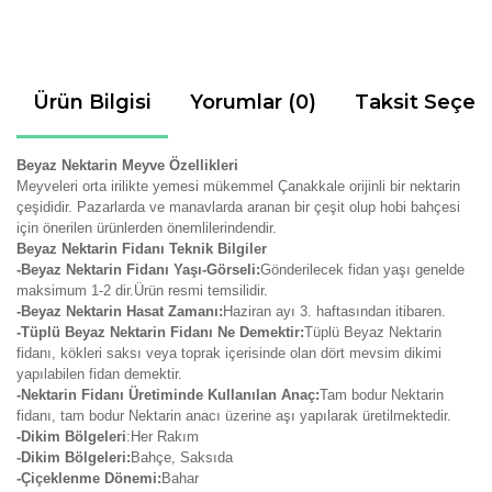
Ürün Bilgisi
Yorumlar (0)
Taksit Seçen
Beyaz Nektarin Meyve Özellikleri
Meyveleri orta irilikte yemesi mükemmel Çanakkale orijinli bir nektarin
çeşididir. Pazarlarda ve manavlarda aranan bir çeşit olup hobi bahçesi
için önerilen ürünlerden önemlilerindendir.
Beyaz Nektarin Fidanı Teknik Bilgiler
-Beyaz Nektarin Fidanı Yaşı-Görseli:
Gönderilecek fidan yaşı genelde
maksimum 1-2 dir.Ürün resmi temsilidir.
-Beyaz Nektarin Hasat Zamanı:
Haziran ayı
3. haftasından itibaren.
-Tüplü Beyaz Nektarin Fidanı Ne Demektir:
Tüplü Beyaz Nektarin
fidanı, kökleri saksı veya toprak içerisinde olan dört mevsim dikimi
yapılabilen fidan demektir.
-Nektarin Fidanı Üretiminde Kullanılan Anaç:
Tam bodur Nektarin
fidanı, tam bodur Nektarin anacı üzerine aşı yapılarak üretilmektedir.
-Dikim Bölgeleri
:Her Rakım
-Dikim Bölgeleri:
Bahçe, Saksıda
-Çiçeklenme Dönemi:
Bahar