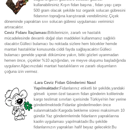
kullanabilirsiniz.Kışın fidan başına , fidan yaşı çarpı
500 gram olacak şekilde toz organik solucan gübresini
fidanının toprağına karıştırarak verebilirsiniz.Çiçek
döneminde yapraktan sıvı solucan gübresi uygulaması veriminizi
artıracaktır.
Ceviz Fidanı İlaçlaması:
Bitkilerinizin, zararlı ve hastalık
mücadelesinde devamlı doğal olan maddeleri kullanmanız sağlıklı
olacaktır.Gülleci bulamacı bu noktada sizlere hem böcekler hemde
mantari hastalıklar konusunda ciddi fayda sağlayacaktır.Gülleci
bulamacı genelde yaprak dökümüne yakın, bitki gözleri uyanmadan
hemen önce, çiçekler %10 açtığından, ve meyve oluşumu başladığında
uygulanır.Ağacınızdaki mantari hastalıkların ve zararlı oluşumların
çoğuna izin vermez.
-Lara Ceviz Fidan Gönderimi Nasıl
Yapılmaktadır:
Fidanlarınız etiketli bir şekilde,yandaki
görseli içeren özel tasarım fidan gönderim kolilerinde
kargo teslimat sınırları içerisinde Türkiye'nin her yerine
gönderilmektedir.Fidanlar gönderilmeden önce
sulanmaktadır.Kargoda bekleme süresi maksimum 10
gündür.Yaz gönderimlerinde fidanların yapraklarına
kaolin uygulaması yapılmaktadır.Bu şekilde
fidanlarınızın yaprakları hafif beyaz gelecektir.Bu