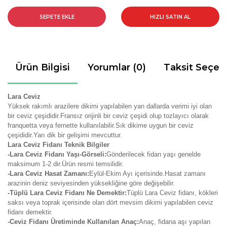
SEPETE EKLE
HIZLI SATIN AL
Ürün Bilgisi
Yorumlar (0)
Taksit Seçen
Lara Ceviz
Yüksek rakımlı arazilere dikimi yapılabilen yan dallarda verimi iyi olan
bir ceviz çeşididir.Fransız orijinli bir ceviz çeşidi olup tozlayıcı olarak
franquetta veya fernette kullanılabilir.Sık dikime uygun bir ceviz
çeşididir.Yarı dik bir gelişimi mevcuttur.
Lara Ceviz Fidanı Teknik Bilgiler
-Lara Ceviz Fidanı Yaşı-Görseli:
Gönderilecek fidan yaşı genelde
maksimum 1-2 dir.Ürün resmi temsilidir.
-Lara Ceviz Hasat Zamanı:
Eylül-Ekim Ayı içerisinde.Hasat zamanı
arazinin deniz seviyesinden yüksekliğine göre değişebilir.
-Tüplü Lara Ceviz Fidanı Ne Demektir:
Tüplü Lara Ceviz fidanı, kökleri
saksı veya toprak içerisinde olan dört mevsim dikimi yapılabilen ceviz
fidanı demektir.
-Ceviz Fidanı Üretiminde Kullanılan Anaç:
Anaç, fidana aşı yapılan