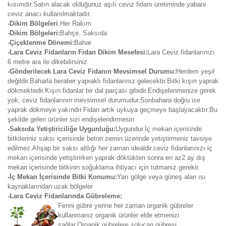
kısımdır.Satın alacak olduğunuz aşılı ceviz fidanı üretiminde yabani
ceviz anacı kullanılmaktadır.
-Dikim Bölgeleri
:Her Rakım
-Dikim Bölgeleri:
Bahçe, Saksıda
-Çiçeklenme Dönemi:
Bahar
-Lara Ceviz Fidanların Fidan Dikim Mesefesi:
Lara Ceviz fidanlarınızı
6 metre ara ile dikebilirsiniz.
-Gönderilecek Lara Ceviz Fidanın Mevsimsel Durumu:
Herdem yeşil
değildir.Baharla beraber yapraklı fidanlarınız gelecektir.Bitki kışın yaprak
dökmektedir.Kışın fidanlar bir dal parçası gibidir.Endişelenmenize gerek
yok, ceviz fidanlarının mevsimsel durumudur.Sonbahara doğru ise
yaprak dökmeye yakındır.Fidan artık uykuya geçmeye başlayacaktır.Bu
şekilde gelen ürünler sizi endişelendirmesin
-Saksıda Yetiştiriciliğe Uygunluğu:
Uygundur.İç mekan içerisinde
bitkileriniz saksı içerisinde beton zemin üzerinde yetiştirmeniz tavsiye
edilmez.Ahşap bir saksı altlığı her zaman idealdir.ceviz fidanlarınızı iç
mekan içerisinde yetiştirirken yaprak döktükten sonra en az2 ay dış
mekan içerisinde bitkinin soğuklama ihtiyacı için tutmanız gerekir.
-İç Mekan İçerisinde Bitki Konumu:
Yarı gölge veya güneş alan ısı
kaynaklarından uzak bölgeler
-Lara Ceviz Fidanlarında Gübreleme:
Fenni gübre yerine her zaman organik gübreler
kullanmanız organik ürünler elde etmenizi
sağlar.Organik gübrelere solucan gübresi