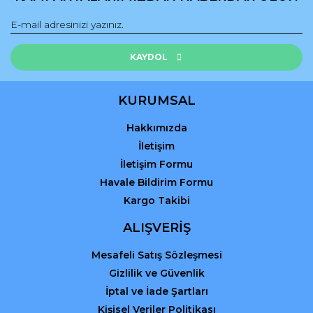
Ürün bilgilerinde hatalar bulunuyor.
Ürün fiyatı diğer sitelerden daha pahalı.
Bu ürüne benzer farklı alternatifler olmalı.
KAYDOL
KURUMSAL
Hakkımızda
Gönder
İletişim
İletişim Formu
Havale Bildirim Formu
Kargo Takibi
ALIŞVERİŞ
Mesafeli Satış Sözleşmesi
Gizlilik ve Güvenlik
İptal ve İade Şartları
Kişisel Veriler Politikası