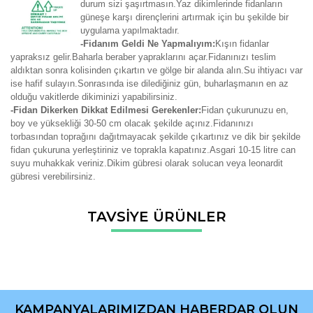
durum sizi şaşırtmasın.Yaz dikimlerinde fidanların
güneşe karşı dirençlerini artırmak için bu şekilde bir
uygulama yapılmaktadır.
-Fidanım Geldi Ne Yapmalıyım:
Kışın fidanlar
yapraksız gelir.Baharla beraber yapraklarını açar.Fidanınızı teslim
aldıktan sonra kolisinden çıkartın ve gölge bir alanda alın.Su ihtiyacı var
ise hafif sulayın.Sonrasında ise dilediğiniz gün, buharlaşmanın en az
olduğu vakitlerde dikiminizi yapabilirsiniz.
-Fidan Dikerken Dikkat Edilmesi Gerekenler:
Fidan çukurunuzu en,
boy ve yüksekliği 30-50 cm olacak şekilde açınız.Fidanınızı
torbasından toprağını dağıtmayacak şekilde çıkartınız ve dik bir şekilde
fidan çukuruna yerleştiriniz ve toprakla kapatınız.Asgari 10-15 litre can
suyu muhakkak veriniz.Dikim gübresi olarak solucan veya leonardit
gübresi verebilirsiniz.
Bu ürünün fiyat bilgisi, resim, ürün açıklamalarında ve diğer
TAVSİYE ÜRÜNLER
konularda yetersiz gördüğünüz noktaları öneri formunu
Bu ürüne ilk yorumu siz yapın!
kullanarak tarafımıza iletebilirsiniz.
Görüş ve önerileriniz için teşekkür ederiz.
Yorum Yaz
Ürün resmi kalitesiz, bozuk veya görüntülenemiyor.
Ürün açıklamasında eksik bilgiler bulunuyor.
KAMPANYALARIMIZDAN HABERDAR OLUN