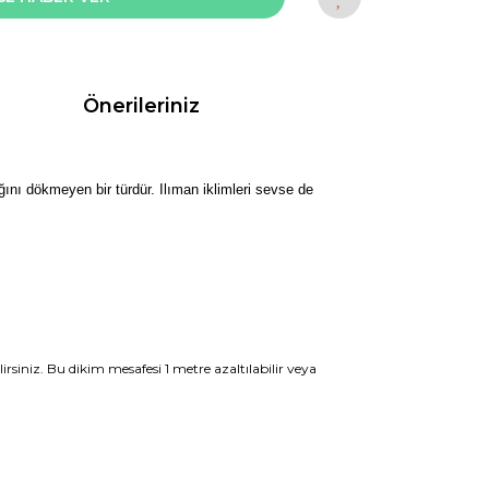
Önerileriniz
ğını dökmeyen bir türdür. Ilıman iklimleri sevse de
irsiniz. Bu dikim mesafesi 1 metre azaltılabilir veya
rak tarafımıza iletebilirsiniz.