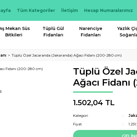
ayfa
Tüm Kategoriler
İletişim
Hesap Numaralarımız
ış Mekan Süs
Tüplü Gül
Narenciye
Yazlık Çi
Bitkileri
Fidanları
Fidanları
Soğanla
danı
Tüplü Özel Jacaranda (Jakaranda) Ağacı Fidanı (200-280 cm)
Tüplü Özel Ja
Ağacı Fidanı 
I
1.502,04 TL
Kategori
Jaka
Fiyat
1.25
GELİN