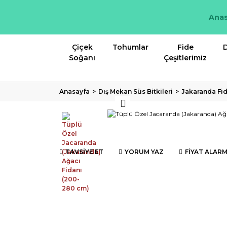
Anas
Çiçek
Tohumlar
Fide
D
Soğanı
Çeşitlerimiz
Anasayfa
Dış Mekan Süs Bitkileri
Jakaranda Fi
TAVSİYE ET
YORUM YAZ
FİYAT ALARM