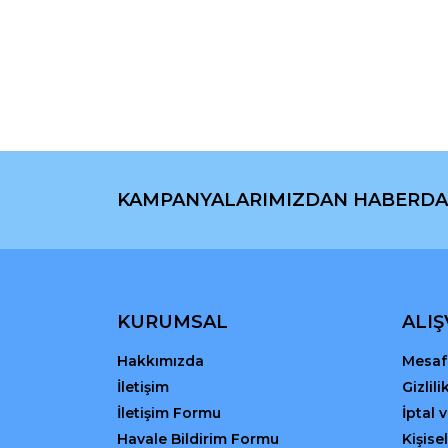
Görüş ve önerileriniz için teşekkür ederiz.
Ürün resmi kalitesiz, bozuk veya görüntülenemiyo
Ürün açıklamasında eksik bilgiler bulunuyor.
Ürün bilgilerinde hatalar bulunuyor.
Ürün fiyatı diğer sitelerden daha pahalı.
Bu ürüne benzer farklı alternatifler olmalı.
KAMPANYALARIMIZDAN HABERDA
KURUMSAL
ALIŞ
Hakkımızda
Mesafe
İletişim
Gizlil
İletişim Formu
İptal 
Havale Bildirim Formu
Kişisel