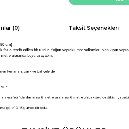
mlar (0)
Taksit Seçenekleri
280 cm)
fazla tercih edilen bir türdür. Yoğun yapraklı mor salkımları olan kışın yapra
5 metre arasında boyu uzayabilir.
uvar kenarları, park ve bahçelerde
bilir
m mesafesi fidanlar arası 6 metre sıra arası 6 metre olacak şekilde dikim yapabil
a göre 10-15 günde bir defa.
da ve diğer konularda yetersiz gördüğünüz noktaları öneri formunu kullana