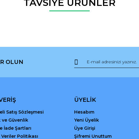
TAVSİYE ÜRÜNLER
Bu ürüne ilk yorumu siz yapın!
r.
Yorum Yaz
R OLUN
Gönder
VERİŞ
ÜYELİK
li Satış Sözleşmesi
Hesabım
ik ve Güvenlik
Yeni Üyelik
ve İade Şartları
Üye Girişi
 Veriler Politikası
Şifremi Unuttum