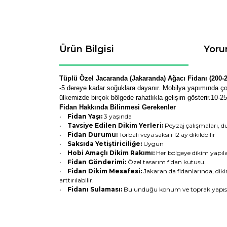
Ürün Bilgisi
Yoru
Tüplü Özel Jacaranda (Jakaranda) Ağacı Fidanı (200-
-5 dereye kadar soğuklara dayanır. Mobilya yapımında çok 
ülkemizde birçok bölgede rahatlıkla gelişim gösterir.10-2
Fidan Hakkında Bilinmesi Gerekenler
•
Fidan Yaşı:
3 yaşında
•
Tavsiye Edilen Dikim Yerleri:
Peyzaj çalışmaları, d
•
Fidan Durumu:
Torbalı veya saksılı 12 ay dikilebilir
•
Saksıda Yetiştiriciliğe:
Uygun
•
Hobi Amaçlı Dikim Rakımı:
Her bölgeye dikim yapıla
•
Fidan Gönderimi:
Özel tasarım fidan kutusu.
•
Fidan Dikim Mesafesi:
Jakaran da fidanlarında, diki
arttırılabilir.
•
Fidanı Sulaması:
Bulunduğu konum ve toprak yapısın
Bu ürünün fiyat bilgisi, resim, ürün açıklamaların