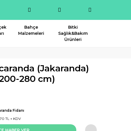
çek
Bahçe
Bitki
rı
Malzemeleri
Sağlık&Bakım
Ürünleri
caranda (Jakaranda)
(200-280 cm)
randa Fidanı
1,70 TL + KDV
CE HABER VER