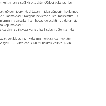
ri kullanmanız sağlıklı olacaktır. Gülleci bulamacı bu
ndaki görseli içeren özel tasarım fidan gönderim kolilerinde
n önce sulanmaktadır. Kargoda bekleme süresi maksimum 10
larınızın yaprakları hafif beyaz gelecektir. Bu durum sizi
ama yapılmaktadır.
anda alın. Su ihtiyacı var ise hafif sulayın. Sonrasında
cak şekilde açınız. Fidanınızı torbasından toprağını
. Asgari 10-15 litre can suyu muhakkak veriniz. Dikim
rak tarafımıza iletebilirsiniz.