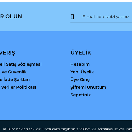
R OLUN
Gönder
VERİŞ
ÜYELİK
li Satış Sözleşmesi
Hesabım
ik ve Güvenlik
Yeni Üyelik
ve İade Şartları
Üye Girişi
 Veriler Politikası
Şifremi Unuttum
Sepetiniz
© Tüm hakları saklıdır. Kredi kartı bilgileriniz 256bit SSL sertifikası ile korun