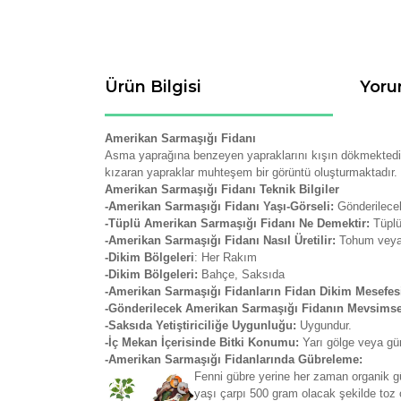
Ürün Bilgisi
Yoru
Amerikan Sarmaşığı Fidanı
Asma yaprağına benzeyen yapraklarını kışın dökmektedir.
kızaran yapraklar muhteşem bir görüntü oluşturmaktadır.
Amerikan Sarmaşığı Fidanı Teknik Bilgiler
-Amerikan Sarmaşığı Fidanı Yaşı-Görseli:
Gönderilece
-Tüplü Amerikan Sarmaşığı Fidanı Ne Demektir:
Tüplü
-Amerikan Sarmaşığı Fidanı Nasıl Üretilir:
Tohum veya 
-Dikim Bölgeleri
: Her Rakım
-Dikim Bölgeleri:
Bahçe, Saksıda
-Amerikan Sarmaşığı Fidanların Fidan Dikim Mesefes
-Gönderilecek Amerikan Sarmaşığı Fidanın Mevsims
-Saksıda Yetiştiriciliğe Uygunluğu:
Uygundur.
-İç Mekan İçerisinde Bitki Konumu:
Yarı gölge veya gü
-Amerikan Sarmaşığı Fidanlarında Gübreleme:
Fenni gübre yerine her zaman organik güb
yaşı çarpı 500 gram olacak şekilde toz o