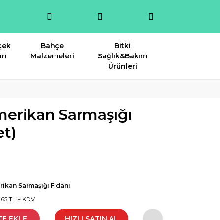
çek
Bahçe
Bitki
rı
Malzemeleri
Sağlık&Bakım
Ürünleri
merikan Sarmaşığı
et)
ikan Sarmaşığı Fidanı
0,65 TL + KDV
TE EKLE
HIZLI SATIN AL