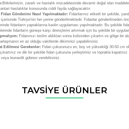
ı:
Bitkilerinizin, zararlı ve hastalık mücadelesinde devamlı doğal olan maddele
ntari hastalıklar konusunda ciddi fayda sağlayacaktır.
 Fidan Gönderimi Nasıl Yapılmaktadır:
Fidanlarınız etiketli bir şekilde, ya
rı içerisinde Türkiye'nin her yerine gönderilmektedir. Fidanlar gönderilmede
rinde fidanların yapraklarına kaolin uygulaması yapılmaktadır. Bu şekilde fidan
erinde fidanların güneşe karşı dirençlerini artırmak için bu şekilde bir uygul
apmalıyım:
Fidanınızı teslim aldıktan sonra kolisinden çıkartın ve gölge bir al
harlaşmanın en az olduğu vakitlerde dikiminizi yapabilirsiniz.
at Edilmesi Gerekenler:
Fidan çukurunuzu en, boy ve yüksekliği 30-50 cm ola
ıkartınız ve dik bir şekilde fidan çukuruna yerleştiriniz ve toprakla kapatınız
veya leonardit gübresi verebilirsiniz.
da ve diğer konularda yetersiz gördüğünüz noktaları öneri formunu kullana
TAVSİYE ÜRÜNLER
Bu ürüne ilk yorumu siz yapın!
r.
Yorum Yaz