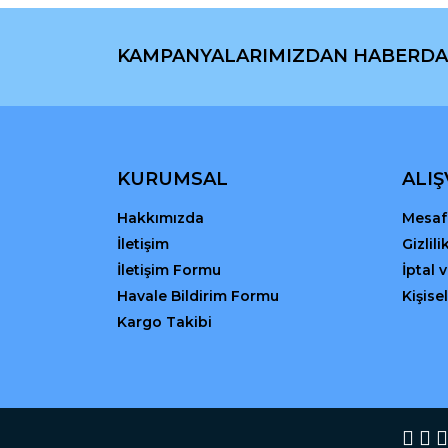
Ürün fiyatı diğer sitelerden daha pahalı.
Bu ürüne benzer farklı alternatifler olmalı.
KAMPANYALARIMIZDAN HABERDA
KURUMSAL
ALIŞ
Hakkımızda
Mesafe
İletişim
Gizlil
İletişim Formu
İptal 
Havale Bildirim Formu
Kişisel
Kargo Takibi