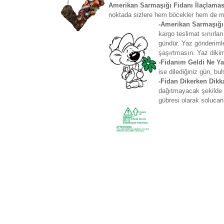
Amerikan Sarmaşığı Fidanı İlaçlamas
noktada sizlere hem böcekler hem de ma
-Amerikan Sarmaşığı
kargo teslimat sınırla
gündür. Yaz gönderimle
şaşırtmasın. Yaz dikiml
-Fidanım Geldi Ne Y
ise dilediğiniz gün, bu
-Fidan Dikerken Dikk
dağıtmayacak şekilde ç
gübresi olarak solucan 
Bu ürünün fiyat bilgisi, resim, ürün açıklamaların
Görüş ve önerileriniz için teşekkür ederiz.
Ürün resmi kalitesiz, bozuk veya görüntülenemiyo
Ürün açıklamasında eksik bilgiler bulunuyor.
Ürün bilgilerinde hatalar bulunuyor.