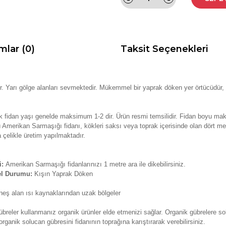
mlar (0)
Taksit Seçenekleri
 Yarı gölge alanları sevmektedir. Mükemmel bir yaprak döken yer örtücüdür, s
k fidan yaşı genelde maksimum 1-2 dir. Ürün resmi temsilidir. Fidan boyu ma
 Amerikan Sarmaşığı fidanı, kökleri saksı veya toprak içerisinde olan dört me
çelikle üretim yapılmaktadır.
i:
Amerikan Sarmaşığı fidanlarınızı 1 metre ara ile dikebilirsiniz.
el Durumu:
Kışın Yaprak Döken
neş alan ısı kaynaklarından uzak bölgeler
reler kullanmanız organik ürünler elde etmenizi sağlar. Organik gübrelere solu
rganik solucan gübresini fidanının toprağına karıştırarak verebilirsiniz.