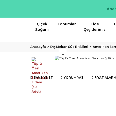
Anas
Çiçek
Tohumlar
Fide
D
Soğanı
Çeşitlerimiz
Anasayfa
Dış Mekan Süs Bitkileri
Amerikan Sarm
TAVSİYE ET
YORUM YAZ
FİYAT ALARM